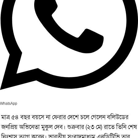
WhatsApp
মাত্র ৫৪ বছর বয়সে না ফেরার দেশে চলে গেলেন বলিউডের
জনপ্রিয় অভিনেতা মুকুল দেব। শুক্রবার (২৩ মে) রাতে তিনি শেষ
নিঃশ্বাস ত্যাগ করেন। ভারতীয় সংবাদমাধ্যম এনডিটিভি তার