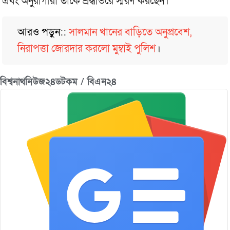
এবং অনুরাগীরা তাকে শ্রদ্ধাভরে স্মরণ করছেন।
আরও পড়ুন::
সালমান খানের বাড়িতে অনুপ্রবেশ,
নিরাপত্তা জোরদার করলো মুম্বাই পুলিশ
।
বিশ্বনাথনিউজ২৪ডটকম / বিএন২৪