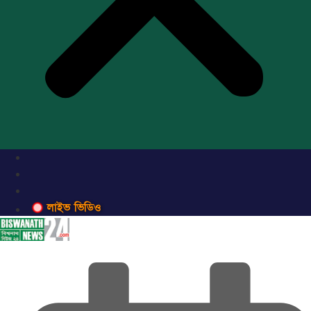
লাইভ ভিডিও