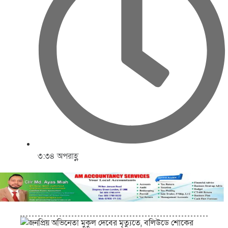
৩:৩৪ অপরাহ্ণ