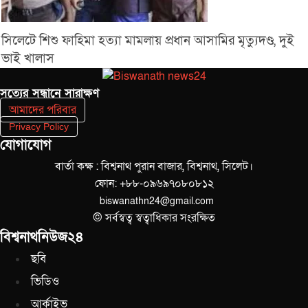
সিলেটে শিশু ফাহিমা হত্যা মামলায় প্রধান আসামির মৃত্যুদণ্ড, দুই
ভাই খালাস
সত‌্যের সন্ধানে সারাক্ষণ
আমাদের পরিবার
Privacy Policy
যোগাযোগ
বার্তা কক্ষ : বিশ্বনাথ পুরান বাজার, বিশ্বনাথ, সিলেট।
ফোন: +৮৮-০৯৬৯৭০৮০৮১২
biswanathn24@gmail.com
© সর্বস্বত্ব স্বত্বাধিকার সংরক্ষিত
বিশ্বনাথনিউজ২৪
ছবি
ভিডিও
আর্কাইভ