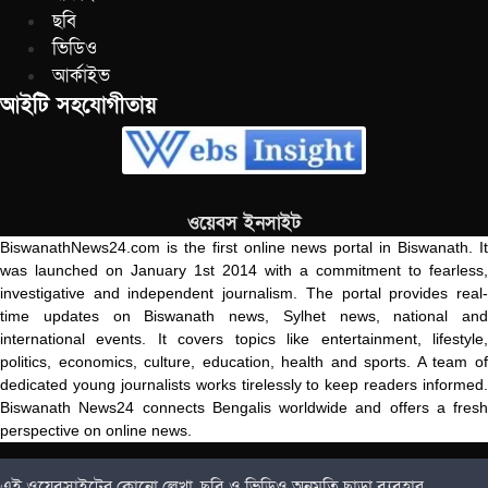
ছবি
ভিডিও
আর্কাইভ
আইটি সহযোগীতায়
ওয়েবস ইনসাইট
BiswanathNews24.com is the first online news portal in Biswanath. It
was launched on January 1st 2014 with a commitment to fearless,
investigative and independent journalism. The portal provides real-
time updates on Biswanath news, Sylhet news, national and
international events. It covers topics like entertainment, lifestyle,
politics, economics, culture, education, health and sports. A team of
dedicated young journalists works tirelessly to keep readers informed.
Biswanath News24 connects Bengalis worldwide and offers a fresh
perspective on online news.
এই ওয়েবসাইটের কোনো লেখা, ছবি ও ভিডিও অনুমতি ছাড়া ব্যবহার