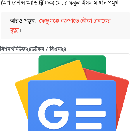
(অপারেশন্স অ্যান্ড ট্রাফিক) মো. রফিকুল ইসলাম খান প্রমুখ।
আরও পড়ুন::
ফেঞ্চুগঞ্জে বজ্রপাতে নৌকা চালকের
মৃত্যু
।
বিশ্বনাথনিউজ২৪ডটকম / বিএন২৪