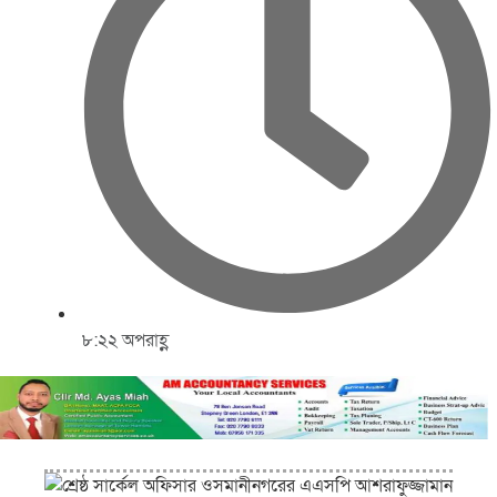
৮:২২ অপরাহ্ণ