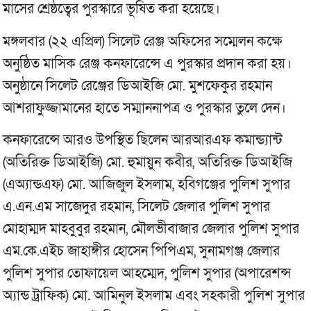
মাসের শ্রেষ্ঠত্বের পুরস্কারে ভূষিত করা হয়েছে।
মঙ্গলবার (২২ এপ্রিল) সিলেট রেঞ্জ অফিসের সম্মেলন কক্ষে
অনুষ্ঠিত মাসিক রেঞ্জ কনফারেন্সে এ পুরস্কার প্রদান করা হয়।
অনুষ্ঠানে সিলেট রেঞ্জের ডিআইজি মো. মুশফেকুর রহমান
আশরাফুজ্জামানের হাতে সম্মাননাপত্র ও পুরস্কার তুলে দেন।
কনফারেন্সে আরও উপস্থিত ছিলেন আরআরএফ কমান্ড্যান্ট
(অতিরিক্ত ডিআইজি) মো. হুমায়ুন কবীর, অতিরিক্ত ডিআইজি
(এঅ্যান্ডএফ) মো. আজিজুল ইসলাম, হবিগঞ্জের পুলিশ সুপার
এ.এন.এম সাজেদুর রহমান, সিলেট জেলার পুলিশ সুপার
মোহাম্মদ মাহবুবুর রহমান, মৌলভীবাজার জেলার পুলিশ সুপার
এম.কে.এইচ জাহাঙ্গীর হোসেন পিপিএম, সুনামগঞ্জ জেলার
পুলিশ সুপার তোফায়েল আহম্মেদ, পুলিশ সুপার (অপারেশন্স
অ্যান্ড ট্রাফিক) মো. আমিনুল ইসলাম এবং সহকারী পুলিশ সুপার