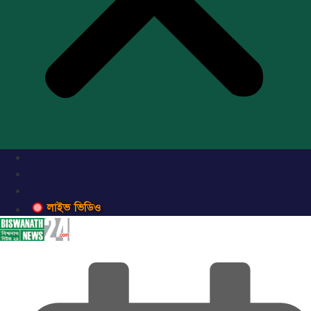
লাইভ ভিডিও