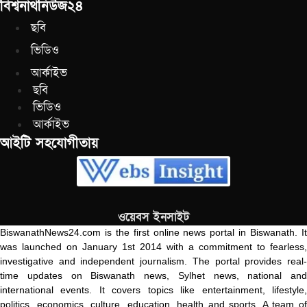
বিশ্বনাথনিউজ২৪
ছবি
ভিডিও
আর্কাইভ
ছবি
ভিডিও
আর্কাইভ
আইটি সহযোগীতায়
ওয়েবস ইনসাইট
BiswanathNews24.com is the first online news portal in Biswanath. It
was launched on January 1st 2014 with a commitment to fearless,
investigative and independent journalism. The portal provides real-
time updates on Biswanath news, Sylhet news, national and
international events. It covers topics like entertainment, lifestyle,
politics, economics, culture, education, health and sports. A team of