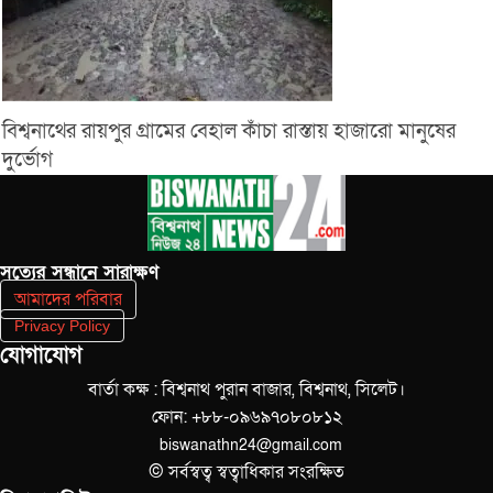
বিশ্বনাথের রায়পুর গ্রামের বেহাল কাঁচা রাস্তায় হাজারো মানুষের
দুর্ভোগ
সত‌্যের সন্ধানে সারাক্ষণ
আমাদের পরিবার
Privacy Policy
যোগাযোগ
বার্তা কক্ষ : বিশ্বনাথ পুরান বাজার, বিশ্বনাথ, সিলেট।
ফোন: +৮৮-০৯৬৯৭০৮০৮১২
biswanathn24@gmail.com
© সর্বস্বত্ব স্বত্বাধিকার সংরক্ষিত