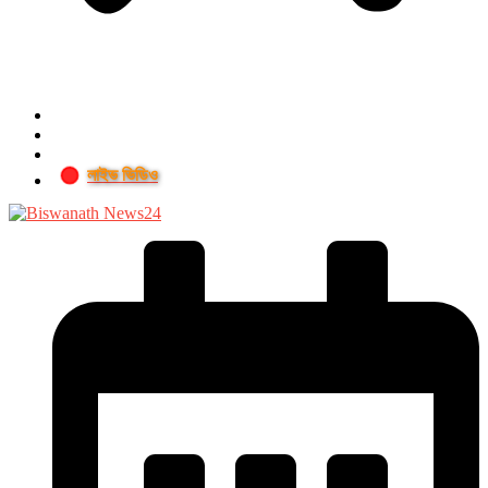
লাইভ ভিডিও