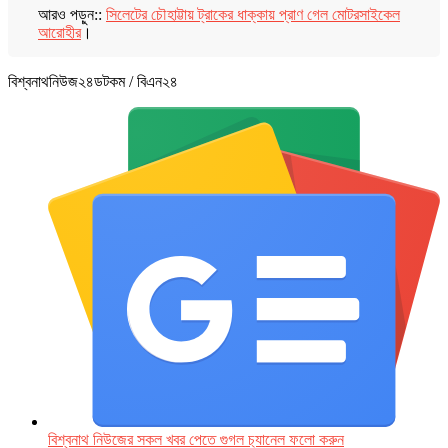
আরও পড়ুন::
সিলেটের চৌহাট্টায় ট্রাকের ধাক্কায় প্রাণ গেল মোটরসাইকেল
আরোহীর
।
বিশ্বনাথনিউজ২৪ডটকম / বিএন২৪
বিশ্বনাথ নিউজের সকল খবর পেতে গুগল চ‌্যানেল ফলো করুন