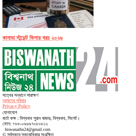
কানাডা স্টুডেন্ট ভিসার খরচ ২০২৬
সত‌্যের সন্ধানে সারাক্ষণ
আমাদের পরিবার
Privacy Policy
যোগাযোগ
বার্তা কক্ষ : বিশ্বনাথ পুরান বাজার, বিশ্বনাথ, সিলেট।
ফোন: +৮৮-০৯৬৯৭০৮০৮১২
biswanathn24@gmail.com
© সর্বস্বত্ব স্বত্বাধিকার সংরক্ষিত