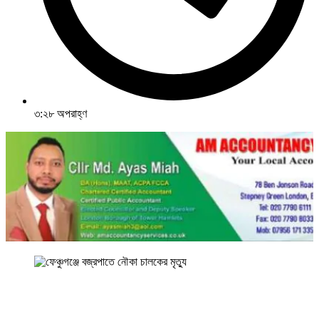
৩:২৮ অপরাহ্ণ