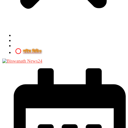
লাইভ ভিডিও