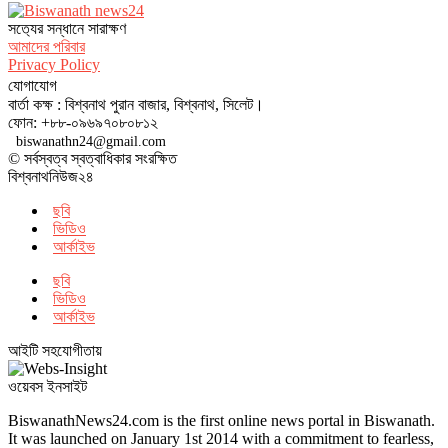
সত‌্যের সন্ধানে সারাক্ষণ
আমাদের পরিবার
Privacy Policy
যোগাযোগ
বার্তা কক্ষ : বিশ্বনাথ পুরান বাজার, বিশ্বনাথ, সিলেট।
ফোন: +৮৮-০৯৬৯৭০৮০৮১২
biswanathn24@gmail.com
© সর্বস্বত্ব স্বত্বাধিকার সংরক্ষিত
বিশ্বনাথনিউজ২৪
ছবি
ভিডিও
আর্কাইভ
ছবি
ভিডিও
আর্কাইভ
আইটি সহযোগীতায়
ওয়েবস ইনসাইট
BiswanathNews24.com is the first online news portal in Biswanath.
It was launched on January 1st 2014 with a commitment to fearless,