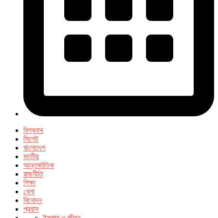
বিশ্বনাথ
সিলেট
বাংলাদেশ
জাতীয়
আন্তর্জাতিক
রাজনীতি
শিক্ষা
খেলা
বিনোদন
প্রবাস
ইসলাম ও জীবন