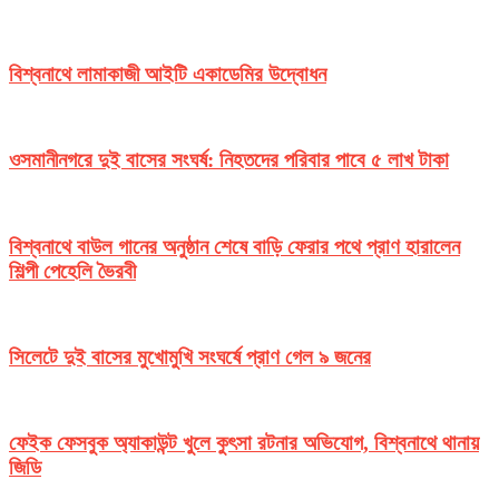
বিশ্বনাথে লামাকাজী আইটি একাডেমির উদ্বোধন
ওসমানীনগরে দুই বাসের সংঘর্ষ: নিহতদের পরিবার পাবে ৫ লাখ টাকা
বিশ্বনাথে বাউল গানের অনুষ্ঠান শেষে বাড়ি ফেরার পথে প্রাণ হারালেন
শিল্পী পেহেলি ভৈরবী
সিলেটে দুই বাসের মুখোমুখি সংঘর্ষে প্রাণ গেল ৯ জনের
ফেইক ফেসবুক অ্যাকাউন্ট খুলে কুৎসা রটনার অভিযোগ, বিশ্বনাথে থানায়
জিডি