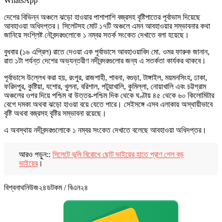
WhatsApp
দেশের বিভিন্ন অঞ্চলে ঝড়ো হাওয়ার পাশাপাশি বজ্রসহ বৃষ্টিপাতের পূর্বাভাস দিয়েছে
আবহাওয়া অধিদপ্তর। সিলেটসহ মোট ১৭টি অঞ্চলে এমন আবহাওয়ার সম্ভাবনার কথা
জানিয়ে সংশ্লিষ্ট নৌবন্দরগুলোকে ১ নম্বর সতর্ক সংকেত দেখাতে বলা হয়েছে।
বুধবার (১৬ এপ্রিল) রাতে দেওয়া এক পূর্বাভাসে আবহাওয়াবিদ মো. ওমর ফারুক জানান,
রাত ১টা পর্যন্ত দেশের অভ্যন্তরীণ নদীবন্দরগুলোর জন্য এ সতর্কতা কার্যকর থাকবে।
পূর্বাভাসে উল্লেখ করা হয়, রংপুর, রাজশাহী, পাবনা, বগুড়া, টাঙ্গাইল, ময়মনসিংহ, ঢাকা,
ফরিদপুর, কুষ্টিয়া, যশোর, খুলনা, বরিশাল, পটুয়াখালি, কুমিল্লা, নোয়াখালি এবং চট্টগ্রাম
অঞ্চলের ওপর দিয়ে পশ্চিম বা উত্তর-পশ্চিম দিক থেকে ঘণ্টায় ৪৫ থেকে ৬০ কিলোমিটার
বেগে দমকা অথবা ঝড়ো হাওয়া বয়ে যেতে পারে। সেইসঙ্গে এসব এলাকায় অস্থায়ীভাবে
বৃষ্টি অথবা বজ্রসহ বৃষ্টির সম্ভাবনা রয়েছে।
এ অবস্থায় নদীবন্দরগুলোকে ১ নম্বর সংকেত দেখাতে বলেছে আবহাওয়া অধিদপ্তর।
আরও পড়ুন::
সিলেটে ভূমি বিরোধে ছোট ভাইয়ের হাতে প্রাণ গেল বড়
ভাইয়ের
।
বিশ্বনাথনিউজ২৪ডটকম / বিএন২৪