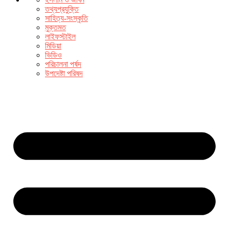
তথ্যপ্রযুক্তি
সাহিত্য-সংস্কৃতি
মুক্তমত
লাইফস্টাইল
মিডিয়া
ভিডিও
পরিচালনা পর্ষদ
উপদেষ্টা পরিষদ