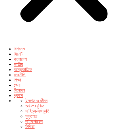
বিশ্বনাথ
সিলেট
বাংলাদেশ
জাতীয়
আন্তর্জাতিক
রাজনীতি
শিক্ষা
খেলা
বিনোদন
প্রবাস
ইসলাম ও জীবন
তথ্যপ্রযুক্তি
সাহিত্য-সংস্কৃতি
মুক্তমত
লাইফস্টাইল
মিডিয়া