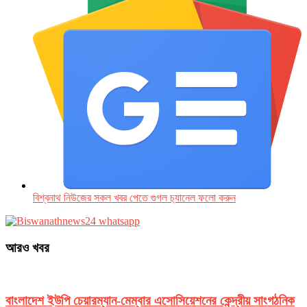
বিশ্বনাথ নিউজের সকল খবর পেতে গুগল চ‌্যানেল ফলো করুন
আরও খবর
বাংলাদেশ ইউপি চেয়ারম্যান-মেম্বার এসোসিয়েশনের কেন্দ্রীয় সাংগঠনিক