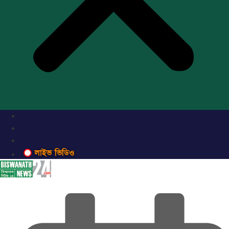
লাইভ ভিডিও