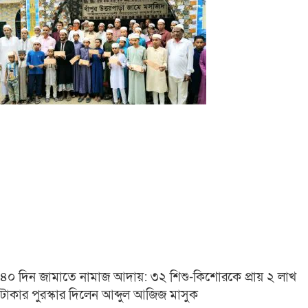
৪০ দিন জামাতে নামাজ আদায়: ৩২ শিশু-কিশোরকে প্রায় ২ লাখ
টাকার পুরস্কার দিলেন আব্দুল আজিজ মাসুক