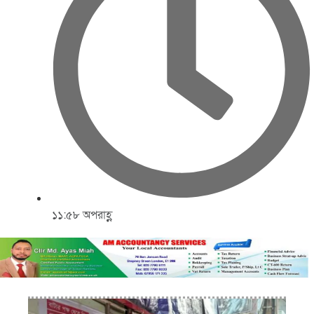
১১:৫৮ অপরাহ্ণ