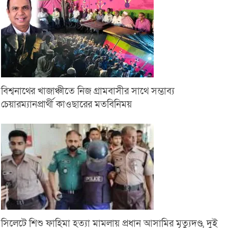
বিশ্বনাথের খাজাঞ্চীতে নিজ গ্রামবাসীর সাথে সম্ভাব্য
চেয়ারম্যানপ্রার্থী কাওছারের মতবিনিময়
সিলেটে শিশু ফাহিমা হত্যা মামলায় প্রধান আসামির মৃত্যুদণ্ড, দুই