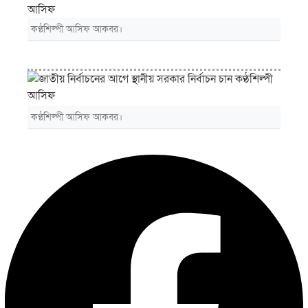
কণ্ঠশিল্পী আসিফ আকবর।
কণ্ঠশিল্পী আসিফ আকবর।