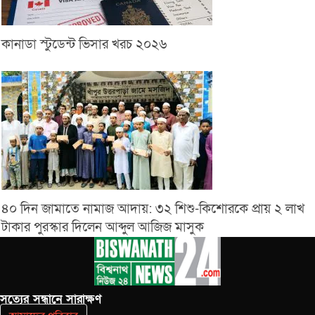
কানাডা স্টুডেন্ট ভিসার খরচ ২০২৬
৪০ দিন জামাতে নামাজ আদায়: ৩২ শিশু-কিশোরকে প্রায় ২ লাখ
টাকার পুরস্কার দিলেন আব্দুল আজিজ মাসুক
সত‌্যের সন্ধানে সারাক্ষণ