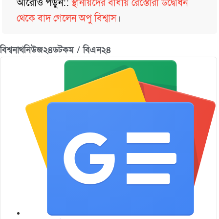
আরোও পড়ুন::
স্থানীয়দের বাধায় রেস্তোরাঁ উদ্বোধন
থেকে বাদ গেলেন অপু বিশ্বাস
।
বিশ্বনাথনিউজ২৪ডটকম / বিএন২৪