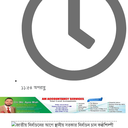
১১:৫৪ অপরাহ্ণ