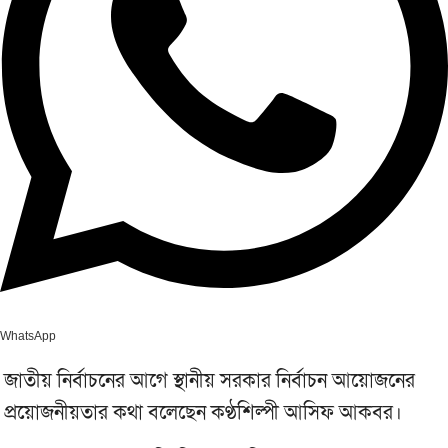
WhatsApp
জাতীয় নির্বাচনের আগে স্থানীয় সরকার নির্বাচন আয়োজনের
প্রয়োজনীয়তার কথা বলেছেন কণ্ঠশিল্পী আসিফ আকবর।