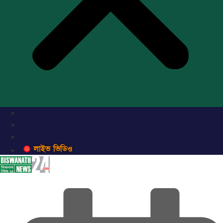
লাইভ ভিডিও