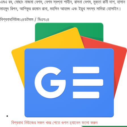
এমএ রব, মোছাং নাজমা বেগম, বেগম স্বপ্না শাহীন, রাসনা বেগম, মুক্তা রানী দাশ, হাসান
মাহমুদ রিপন, আশিকুর রহমান রানা, মহসিন আহমদ এবং ইয়ুথ সদস্য সাদিয়া হোসাইন।
বিশ্বনাথনিউজ২৪ডটকম / বিএন২৪
বিশ্বনাথ নিউজের সকল খবর পেতে গুগল চ‌্যানেল ফলো করুন