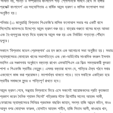
‘সংঘাত নয়, শান্তি ও সম্প্রীতির বাংলাদেশ গড়ি’ শ্লোগানকে সামনে রেখে ‘দি হাঙ্গার
প্রজেক্ট বাংলাদেশ’ এর সহযোগিতায় এ বার্ষিক আনন্দ ভ্রমণ ও মাসিক ফলোআপ সভা
অনুষ্ঠিত হয়।
শনিবার (১১ জানুয়ারি) বিশ্বনাথ পিএফজি’র মাসিক ফলোআপ সভার পর একটি বাসে
সিলেটের জাফলংয়ে উদ্দেশ্যে আনন্দ ভ্রমণ শুরু হয়। যাত্রার শুরুতে বাসের মধ্যে আড্ডা
এবং হৈ-হুল্লুরের মধ্যে দিয়ে ভ্রমণের আনন্দ শুরু হয় এবং নির্ধারিত গন্তব্যে পৌঁছান
দুপুরে।
সকালে ‘বিশ্বনাথ মডেল প্রেসক্লাব’ এর হল রুমে এক আলোচনা সভা অনুষ্ঠিত হয়। সভায়
অ্যাম্বাসেডর মোনায়েম খানের সভাপতিত্বে এবং কো-অর্ডিনেটর সাংবাদিক বদরুল ইসলাম
মহসিন এর সঞ্চালনায় অনুষ্ঠানে বক্তব্য রাখেন এমআইপিএস এর ফিল্ড সমন্বয়কারী কুদরত
পাশা ও পিএফজি স্থানীয় নেতৃবৃন্দ। এসময় বক্তারা বলেন যে, শান্তির ঐক্য গঠনে সবার
একযোগে কাজ করা প্রয়োজন। মতপার্থক্য থাকতে পারে। তবে সবাইকে একত্রিত হয়ে
স্থানীয় সমাজকে সুন্দর ও শান্তিপূর্ণ রাখতে হবে।
আনন্দ ভ্রমণ শেষে, সন্ধ্যায় বিশ্বনাথে ফিরে এসে সকলেই আয়োজকদের প্রতি কৃতজ্ঞতা
প্রকাশ করেন দৈনিক শ্যামল সিলেট’ পত্রিকার স্টাফ রিপোর্টার সালেহ আহমদ সাকী,
ফোরামের অ্যাম্বাসেডর সিনিয়র প্রভাষক নাছরিন জাহান, সদস্য হাজি আব্দুল মতিন, মাওঃ
আবুল বশর মোহাম্মদ ফারুক, হোসাইন আহমদ শাহীন, হাজি সিতাব আলী, কাওছার খান,