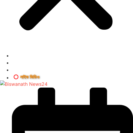
লাইভ ভিডিও