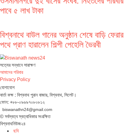
ওসমানীনগরে দুই বাসের সংঘর্ষ: নিহতদের পরিবার
পাবে ৫ লাখ টাকা
বিশ্বনাথে বাউল গানের অনুষ্ঠান শেষে বাড়ি ফেরার
পথে প্রাণ হারালেন শিল্পী পেহেলি ভৈরবী
সত‌্যের সন্ধানে সারাক্ষণ
আমাদের পরিবার
Privacy Policy
যোগাযোগ
বার্তা কক্ষ : বিশ্বনাথ পুরান বাজার, বিশ্বনাথ, সিলেট।
ফোন: +৮৮-০৯৬৯৭০৮০৮১২
biswanathn24@gmail.com
© সর্বস্বত্ব স্বত্বাধিকার সংরক্ষিত
বিশ্বনাথনিউজ২৪
ছবি