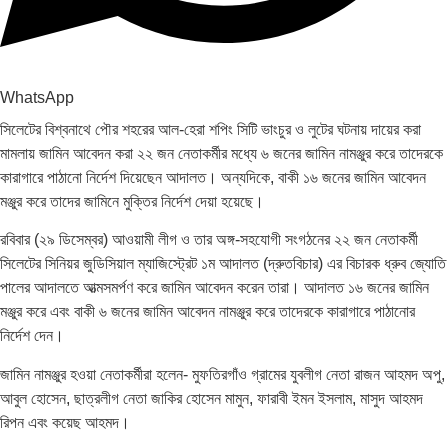
WhatsApp
সিলেটের বিশ্বনাথে পৌর শহরের আল-হেরা শপিং সিটি ভাংচুর ও লুটের ঘটনায় দায়ের করা
মামলায় জামিন আবেদন করা ২২ জন নেতাকর্মীর মধ্যে ৬ জনের জামিন নামঞ্জুর করে তাদেরকে
কারাগারে পাঠানো নির্দেশ দিয়েছেন আদালত। অন্যদিকে, বাকী ১৬ জনের জামিন আবেদন
মঞ্জুর করে তাদের জামিনে মুক্তির নির্দেশ দেয়া হয়েছে।
রবিবার (২৯ ডিসেম্বর) আওয়ামী লীগ ও তার অঙ্গ-সহযোগী সংগঠনের ২২ জন নেতাকর্মী
সিলেটের সিনিয়র জুডিসিয়াল ম্যাজিস্ট্রেট ১ম আদালত (দ্রুতবিচার) এর বিচারক ধ্রুব জ্যোতি
পালের আদালতে আত্মসমর্পণ করে জামিন আবেদন করেন তারা। আদালত ১৬ জনের জামিন
মঞ্জুর করে এবং বাকী ৬ জনের জামিন আবেদন নামঞ্জুর করে তাদেরকে কারাগারে পাঠানোর
নির্দেশ দেন।
জামিন নামঞ্জুর হওয়া নেতাকর্মীরা হলেন- মুফতিরগাঁও গ্রামের যুবলীগ নেতা রাজন আহমদ অপু,
আবুল হোসেন, ছাত্রলীগ নেতা জাকির হোসেন মামুন, ফারাবী ইমন ইসলাম, মাসুদ আহমদ
রিপন এবং কয়েছ আহমদ।