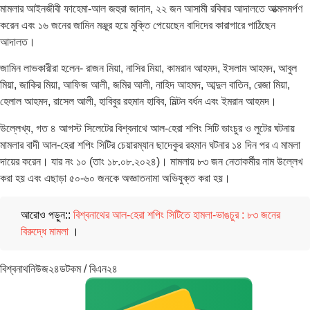
মামলার আইনজীবী ফাহেমা-আল জহুরা জানান, ২২ জন আসামী রবিবার আদালতে আত্মসমর্পণ
করেন এবং ১৬ জনের জামিন মঞ্জুর হয়ে মুক্তি পেয়েছেন বাদিদের কারাগারে পাঠিছেন
আদালত।
জামিন লাভকারীরা হলেন- রাজন মিয়া, নাসির মিয়া, কামরান আহমদ, ইসলাম আহমদ, আবুল
মিয়া, জাকির মিয়া, আফিজ আলী, জমির আলী, নাহিদ আহমদ, আব্দুল বাতিন, রেজা মিয়া,
হেলাল আহমদ, রাসেল আলী, হাবিবুর রহমান হাবিব, মিল্টন বর্ধন এবং ইমরান আহমদ।
উল্লেখ্য, গত ৪ আগস্ট সিলেটের বিশ্বনাথে আল-হেরা শপিং সিটি ভাংচুর ও লুটের ঘটনায়
মামলার বাদী আল-হেরা শপিং সিটির চেয়ারম্যান ছাদেকুর রহমান ঘটনার ১৪ দিন পর এ মামলা
দায়ের করেন। যার নং ১০ (তাং ১৮.০৮.২০২৪)। মামলায় ৮৩ জন নেতাকর্মীর নাম উল্লেখ
করা হয় এবং এছাড়া ৫০-৬০ জনকে অজ্ঞাতনামা অভিযুক্ত করা হয়।
আরোও পড়ুন::
বিশ্বনাথের আল-হেরা শপিং সিটিতে হামলা-ভাঙচুর : ৮৩ জনের
বিরুদ্ধে মামলা
।
বিশ্বনাথনিউজ২৪ডটকম / বিএন২৪