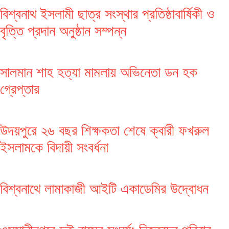
বিশ্বনাথ ইসলামী ছাত্র সংস্থার প্রতিষ্ঠাবার্ষিকী ও
বৃত্তি প্রদান অনুষ্ঠান সম্পন্ন
সালমান শাহ হত্যা মামলায় অভিনেতা ডন হক
গ্রেপ্তার
উদয়পুরে ২৬ বছর শিক্ষকতা শেষে ক্বারী ফখরুল
ইসলামকে বিদায়ী সংবর্ধনা
বিশ্বনাথে লামাকাজী আইটি একাডেমির উদ্বোধন