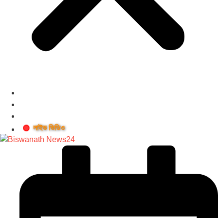
লাইভ ভিডিও