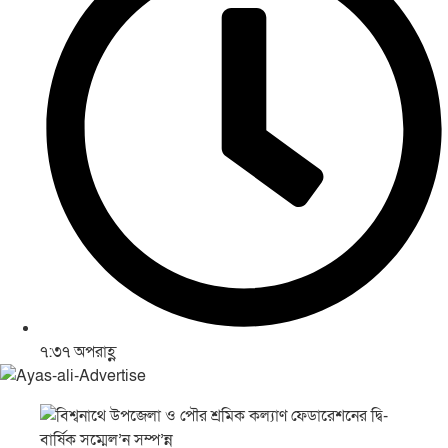
৭:৩৭ অপরাহ্ণ