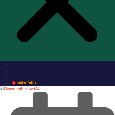
লাইভ ভিডিও