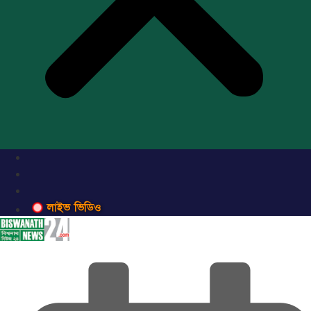
লাইভ ভিডিও