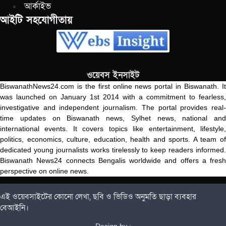
আর্কাইভ
আইটি সহযোগীতায়
ওয়েবস ইনসাইট
BiswanathNews24.com is the first online news portal in Biswanath. It
was launched on January 1st 2014 with a commitment to fearless,
investigative and independent journalism. The portal provides real-
time updates on Biswanath news, Sylhet news, national and
international events. It covers topics like entertainment, lifestyle,
politics, economics, culture, education, health and sports. A team of
dedicated young journalists works tirelessly to keep readers informed.
Biswanath News24 connects Bengalis worldwide and offers a fresh
perspective on online news.
এই ওয়েবসাইটের কোনো লেখা, ছবি ও ভিডিও অনুমতি ছাড়া ব্যবহার
বেআইনি।
Design by :