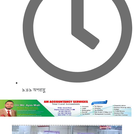
৯:৪৯ অপরাহ্ণ