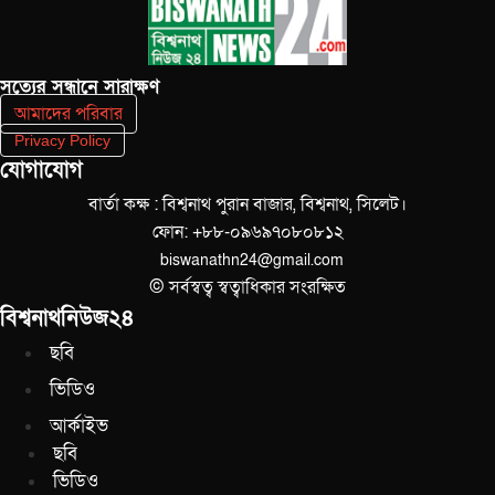
সত‌্যের সন্ধানে সারাক্ষণ
আমাদের পরিবার
Privacy Policy
যোগাযোগ
বার্তা কক্ষ : বিশ্বনাথ পুরান বাজার, বিশ্বনাথ, সিলেট।
ফোন: +৮৮-০৯৬৯৭০৮০৮১২
biswanathn24@gmail.com
© সর্বস্বত্ব স্বত্বাধিকার সংরক্ষিত
বিশ্বনাথনিউজ২৪
ছবি
ভিডিও
আর্কাইভ
ছবি
ভিডিও