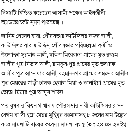
বিষয়টি নিশ্চিত করেছেন আসামী পক্ষের আইনজীবী
অ্যাডভোকেট সুমন পারভেজ ।
জামিন পেলেন যারা, পৌরসভার কাউন্সিলর ফজর আলী,
কাউন্সিলর বারাম উদ্দিন, পৌরসভার পরিচ্ছন্নতা কর্মী ও
উদ্যোক্তা সুরমান আলী, দক্ষিণ মিরেরচর গ্রামের মৃত রুস্তম
আলীর পুত্র মিতাব আলী, রামকৃষ্ণপুর গ্রামের মৃত তবারক
আলীর পুত্র আনোয়ার আলী, রহমাননগর গ্রামের শমসের আলীর
পুত্র মেয়রের গাড়ী চালক হেলাল মিয়া ও জানাইয়া গ্রামের মৃত
তোতা মিয়ার পুত্র আব্দুস শহিদ।
গত বুধবার বিশ্বনাথ থানায় পৌরসভার নারী কাউন্সিলর রাসনা
বেগম বা’দী হয়ে মেয়র মুহিবুর রহমান’সহ ৮ জনের নাম উল্লেখ
করে মামলাটি দায়ের করেন। মামলা নং ৫ (তাং ২৪.০৪.২৪ইং)।