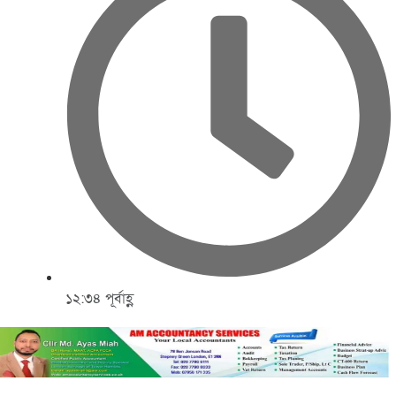
১২:৩৪ পূর্বাহ্ণ