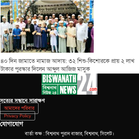
৪০ দিন জামাতে নামাজ আদায়: ৩২ শিশু-কিশোরকে প্রায় ২ লাখ
টাকার পুরস্কার দিলেন আব্দুল আজিজ মাসুক
সত‌্যের সন্ধানে সারাক্ষণ
আমাদের পরিবার
Privacy Policy
যোগাযোগ
বার্তা কক্ষ : বিশ্বনাথ পুরান বাজার, বিশ্বনাথ, সিলেট।