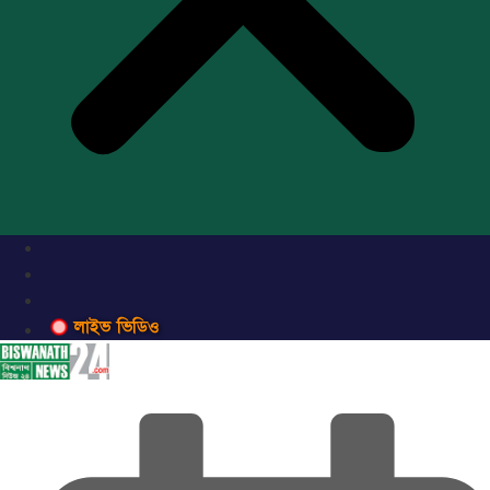
লাইভ ভিডিও