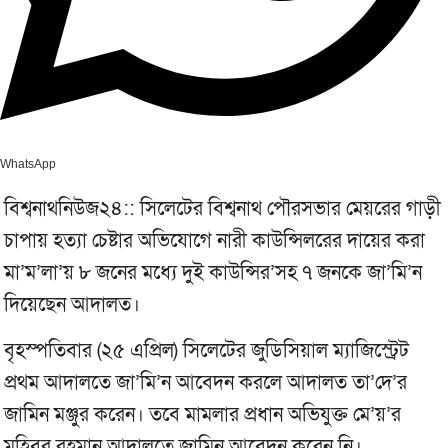
WhatsApp
বিশ্বনাথনিউজ২৪:: সিলেটের বিশ্বনাথ পৌরসভার মেয়রের গাড়ী
চাপায় হত্যা চেষ্টার অভিযোগে নারী কাউন্সিলরের দায়ের করা
মা’ম’লা’য় ৮ জনের মধ্যে দুই কাউন্সির’সহ ৭ জনকে জা’মি’ন
দিয়েছেন আদালত।
বৃহস্পতিবার (২৫ এপ্রিল) সিলেটের জুডিসিয়াল ম্যাজিস্ট্রেট
প্রথম আদালতে জা’মি’ন আবেদন করলে আদালত তা’দে’র
জামিন মঞ্জুর করেন। তবে মামলার প্রধান অভিযুক্ত মে’য়’র
মুহিবুর রহমান আদালতে জামিন আবেদন করেন নি।