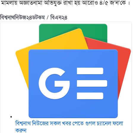
মামলায় অজ্ঞাতনামা অভিযুক্ত রাখা হয় আরোও ৪/৫ জ’ন’কে ।
বিশ্বনাথনিউজ২৪ডটকম / বিএন২৪
বিশ্বনাথ নিউজের সকল খবর পেতে গুগল চ‌্যানেল ফলো
করুন