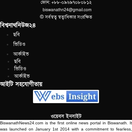
ফোন: +৮৮-০৯৬৯৭০৮০৮১২
biswanathn24@gmail.com
© সর্বস্বত্ব স্বত্বাধিকার সংরক্ষিত
বিশ্বনাথনিউজ২৪
ছবি
ভিডিও
আর্কাইভ
ছবি
ভিডিও
আর্কাইভ
আইটি সহযোগীতায়
ওয়েবস ইনসাইট
BiswanathNews24.com is the first online news portal in Biswanath. It
was launched on January 1st 2014 with a commitment to fearless,