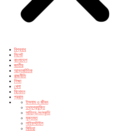
বিশ্বনাথ
সিলেট
বাংলাদেশ
জাতীয়
আন্তর্জাতিক
রাজনীতি
শিক্ষা
খেলা
বিনোদন
প্রবাস
ইসলাম ও জীবন
তথ্যপ্রযুক্তি
সাহিত্য-সংস্কৃতি
মুক্তমত
লাইফস্টাইল
মিডিয়া