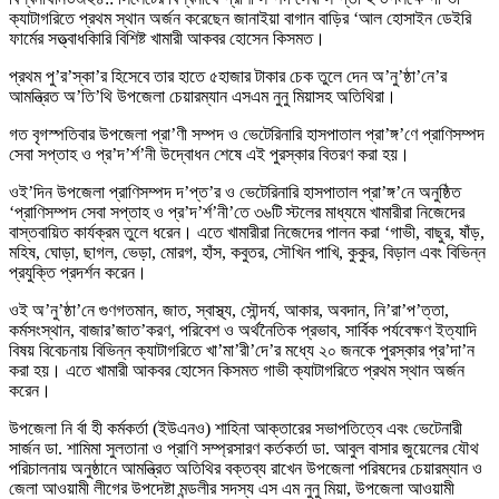
ক্যাটাগরিতে প্রথম স্থান অর্জন করেছেন জানাইয়া বাগান বাড়ির ‘আল হোসাইন ডেইরি
ফার্মের সত্ত্বাধকিারি বিশিষ্ট খামারী আকবর হোসেন কিসমত।
প্রথম পু’র’স্কা’র হিসেবে তার হাতে ৫হাজার টাকার চেক তুলে দেন অ’নু’ষ্ঠা’নে’র
আমন্ত্রিত অ’তি’থি উপজেলা চেয়ারম্যান এসএম নুনু মিয়াসহ অতিথিরা।
গত বৃগস্পতিবার উপজেলা প্রা’ণী সম্পদ ও ভেটেরিনারি হাসপাতাল প্রা’ঙ্গ’ণে প্রাণিসম্পদ
সেবা সপ্তাহ ও প্র’দ’র্শ’নী উদ্বোধন শেষে এই পুরস্কার বিতরণ করা হয়।
ওই’দিন উপজেলা প্রাণিসম্পদ দ’প্ত’র ও ভেটেরিনারি হাসপাতাল প্রা’ঙ্গ’নে অনুষ্ঠিত
‘প্রাণিসম্পদ সেবা সপ্তাহ ও প্র’দ’র্শ’নী’তে ৩৬টি স্টলের মাধ্যমে খামারীরা নিজেদের
বাস্তবায়িত কার্যক্রম তুলে ধরেন। এতে খামারীরা নিজেদের পালন করা ‘গাভী, বাছুর, ষাঁড়,
মহিষ, ঘোড়া, ছাগল, ভেড়া, মোরগ, হাঁস, কবুতর, সৌখিন পাখি, কুকুর, বিড়াল এবং বিভিন্ন
প্রযুক্তি প্রদর্শন করেন।
ওই অ’নু’ষ্ঠা’নে গুণগতমান, জাত, স্বাস্থ্য, সৌন্দর্য, আকার, অবদান, নি’রা’প’ত্তা,
কর্মসংস্থান, বাজার’জাত’করণ, পরিবেশ ও অর্থনৈতিক প্রভাব, সার্বিক পর্যবেক্ষণ ইত্যাদি
বিষয় বিবেচনায় বিভিন্ন ক্যাটাগরিতে খা’মা’রী’দে’র মধ্যে ২০ জনকে পুরস্কার প্র’দা’ন
করা হয়। এতে খামারী আকবর হোসেন কিসমত গাভী ক্যাটাগরিতে প্রথম স্থান অর্জন
করেন।
উপজেলা নি র্বা হী কর্মকর্তা (ইউএনও) শাহিনা আক্তারের সভাপতিত্বে এবং ভেটেনারী
সার্জন ডা. শামিমা সুলতানা ও প্রাণি সম্প্রসারণ কর্তকর্তা ডা. আবুল বাসার জুয়েলের যৌথ
পরিচালনায় অনুষ্ঠানে আমন্ত্রিত অতিথির বক্তব্য রাখেন উপজেলা পরিষদের চেয়ারম্যান ও
জেলা আওয়ামী লীগের উপদেষ্টা মন্ডলীর সদস্য এস এম নুনু মিয়া, উপজেলা আওয়ামী