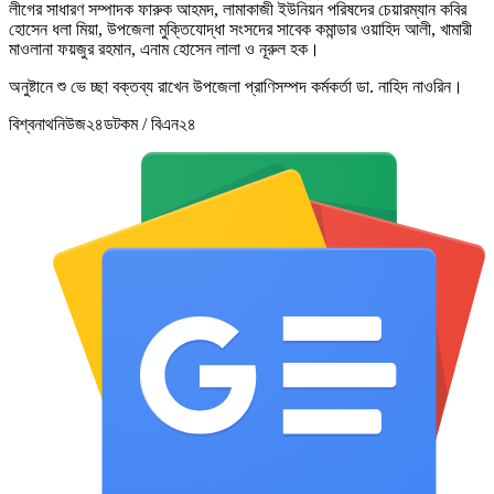
লীগের সাধারণ সম্পাদক ফারুক আহমদ, লামাকাজী ইউনিয়ন পরিষদের চেয়ারম্যান কবির
হোসেন ধলা মিয়া, উপজেলা মুক্তিযোদ্ধা সংসদের সাবেক কমান্ডার ওয়াহিদ আলী, খামারী
মাওলানা ফয়জুর রহমান, এনাম হোসেন লালা ও নূরুল হক।
অনুষ্টানে শু ভে চ্ছা বক্তব্য রাখেন উপজেলা প্রাণিসম্পদ কর্মকর্তা ডা. নাহিদ নাওরিন।
বিশ্বনাথনিউজ২৪ডটকম / বিএন২৪