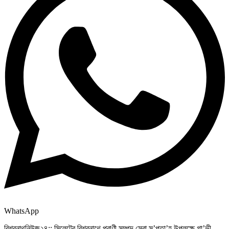
WhatsApp
বিশ্বনাথনিউজ২৪:: সিলেটের বিশ্বনাথে প্রাণী সম্পদ সেবা স’প্তা’হ উপলক্ষে গা’ভী