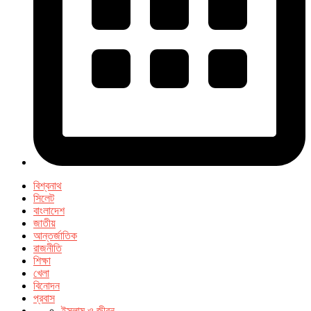
বিশ্বনাথ
সিলেট
বাংলাদেশ
জাতীয়
আন্তর্জাতিক
রাজনীতি
শিক্ষা
খেলা
বিনোদন
প্রবাস
ইসলাম ও জীবন