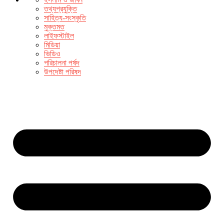
তথ্যপ্রযুক্তি
সাহিত্য-সংস্কৃতি
মুক্তমত
লাইফস্টাইল
মিডিয়া
ভিডিও
পরিচালনা পর্ষদ
উপদেষ্টা পরিষদ