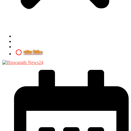
লাইভ ভিডিও