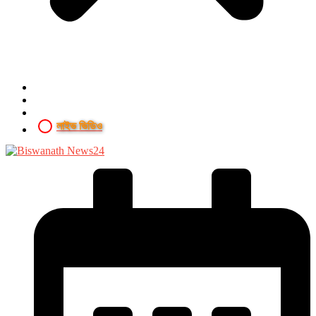
লাইভ ভিডিও