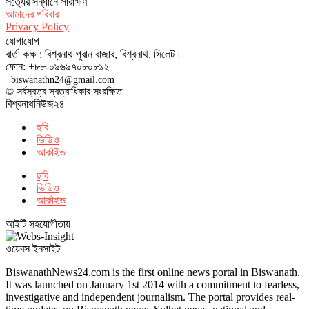
সত‌্যের সন্ধানে সারাক্ষণ
আমাদের পরিবার
Privacy Policy
যোগাযোগ
বার্তা কক্ষ : বিশ্বনাথ পুরান বাজার, বিশ্বনাথ, সিলেট।
ফোন: +৮৮-০৯৬৯৭০৮০৮১২
biswanathn24@gmail.com
© সর্বস্বত্ব স্বত্বাধিকার সংরক্ষিত
বিশ্বনাথনিউজ২৪
ছবি
ভিডিও
আর্কাইভ
ছবি
ভিডিও
আর্কাইভ
আইটি সহযোগীতায়
ওয়েবস ইনসাইট
BiswanathNews24.com is the first online news portal in Biswanath.
It was launched on January 1st 2014 with a commitment to fearless,
investigative and independent journalism. The portal provides real-