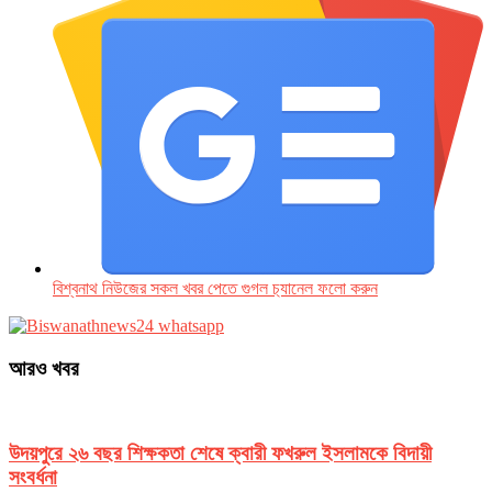
বিশ্বনাথ নিউজের সকল খবর পেতে গুগল চ‌্যানেল ফলো করুন
আরও খবর
উদয়পুরে ২৬ বছর শিক্ষকতা শেষে ক্বারী ফখরুল ইসলামকে বিদায়ী
সংবর্ধনা