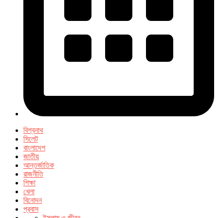
বিশ্বনাথ
সিলেট
বাংলাদেশ
জাতীয়
আন্তর্জাতিক
রাজনীতি
শিক্ষা
খেলা
বিনোদন
প্রবাস
ইসলাম ও জীবন