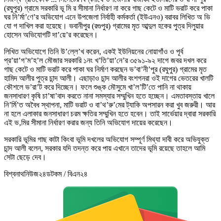
(রঘুপুর) গ্রামে সরকারি ভূ মি র সীমানা নির্ধারণ না করে গাছ কেটে ও মাটি ভরাট করে পাকা
ঘর নি’র্মা’ণে’র অভিযোগ এনে উপজেলা নির্বাহী কর্মকর্তা (ইউএনও) বরাবর লিখিত অ ভি
যো গ দাখিল করা হয়েছে। ভবানীপুর (রগুপুর) গ্রামের মৃত আব্দুল হকের পুত্র দিলুয়ার
হোসেন অভিযোগটি দা’য়ে’র করেছেন।
লিখিত অভিযোগে তিনি উ’ল্লে’খ করেন, একই ইউনিয়নের নোয়াগাঁও ও পূর্ব
প্র’য়া’গ’ম’হ’ল মৌজার সরকারি ১নং খ’তি’য়া’নে’র ৩৫৯১-৯২ দাগে জবর দখল করে
গাছ কেটে ও মাটি ভরাট করে পাকা ঘর নির্মাণ করছেন ভ’বা’নী’পুর (রঘুপুর) গ্রামের মৃত
হামিদ আলীর পুত্র চান্দ আলী। এছাড়াও চান্দ আলীর বংশগনরা ওই দাগের ভেতরের খালটি
কৌশলে ভ’রা’ট করে দিচ্ছেন। ফলে শুঙ্ক মৌসুমে খা’ল’টি’তে পানি না থাকায়
জনসাধারণ কৃষি চা’ষা’বাদ করতে নানা সমস্যার সম্মুখিন হতে হচ্ছেন। এমতাবস্তায় খালে
নি’র্মি’ত অবৈধ স্থাপনা, মাটি ভরাট ও বা’থ’রু’মের ট্যাকি অপসারন করা খুব জরুরী। আর
না হলে এলাকার জনসাধারণ চরম ক্ষতির সম্মুখিন হতে হবেন। তাই সার্ভেয়ার দ্বারা সরকারি
এই ভ‚মির সীমানা নির্ধারণ করার জন্য তিনি অভিযোগ দায়ের করেছেন।
সরকারি ভূমির গাছ কাটা কিংবা ভূমি দখলের অভিযোগ সম্পূর্ণ মিথ্যা দাবী করে অভিযুক্ত
চান্দ আলী বলেন, সরকার যদি তদন্ত করে পায় এখানে তাদের ভূমি রয়েছে তাহলে আমি
সেটা ছেড়ে দেব।
বিশ্বনাথনিউজ২৪ডটকম / বিএন২৪