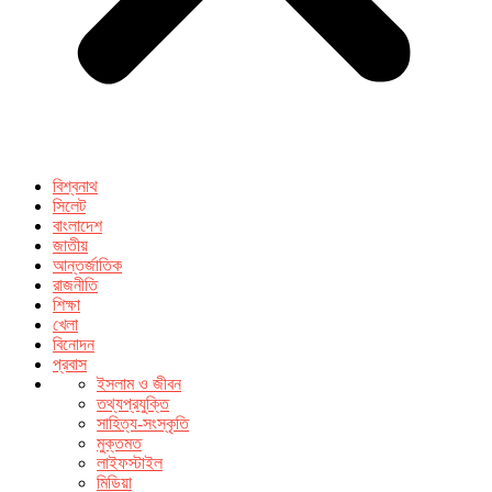
বিশ্বনাথ
সিলেট
বাংলাদেশ
জাতীয়
আন্তর্জাতিক
রাজনীতি
শিক্ষা
খেলা
বিনোদন
প্রবাস
ইসলাম ও জীবন
তথ্যপ্রযুক্তি
সাহিত্য-সংস্কৃতি
মুক্তমত
লাইফস্টাইল
মিডিয়া