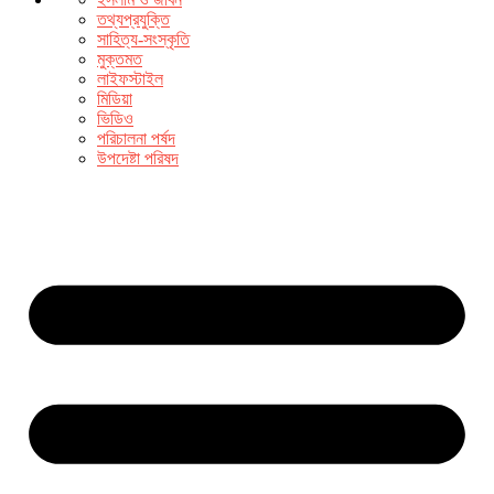
তথ্যপ্রযুক্তি
সাহিত্য-সংস্কৃতি
মুক্তমত
লাইফস্টাইল
মিডিয়া
ভিডিও
পরিচালনা পর্ষদ
উপদেষ্টা পরিষদ