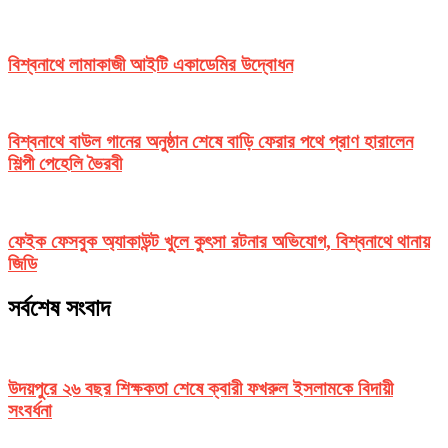
বিশ্বনাথে লামাকাজী আইটি একাডেমির উদ্বোধন
বিশ্বনাথে বাউল গানের অনুষ্ঠান শেষে বাড়ি ফেরার পথে প্রাণ হারালেন
শিল্পী পেহেলি ভৈরবী
ফেইক ফেসবুক অ্যাকাউন্ট খুলে কুৎসা রটনার অভিযোগ, বিশ্বনাথে থানায়
জিডি
সর্বশেষ সংবাদ
উদয়পুরে ২৬ বছর শিক্ষকতা শেষে ক্বারী ফখরুল ইসলামকে বিদায়ী
সংবর্ধনা