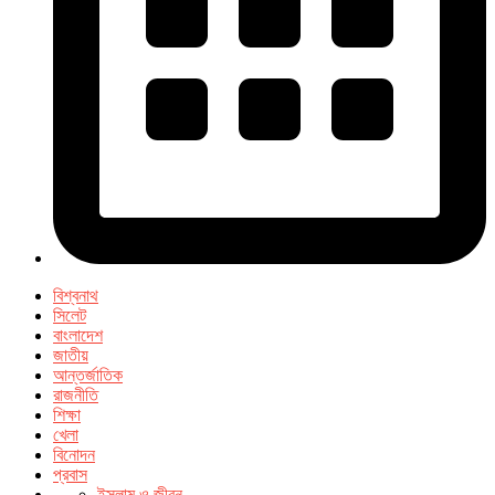
বিশ্বনাথ
সিলেট
বাংলাদেশ
জাতীয়
আন্তর্জাতিক
রাজনীতি
শিক্ষা
খেলা
বিনোদন
প্রবাস
ইসলাম ও জীবন