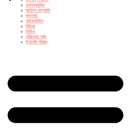
তথ্যপ্রযুক্তি
সাহিত্য-সংস্কৃতি
মুক্তমত
লাইফস্টাইল
মিডিয়া
ভিডিও
পরিচালনা পর্ষদ
উপদেষ্টা পরিষদ