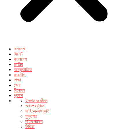
বিশ্বনাথ
সিলেট
বাংলাদেশ
জাতীয়
আন্তর্জাতিক
রাজনীতি
শিক্ষা
খেলা
বিনোদন
প্রবাস
ইসলাম ও জীবন
তথ্যপ্রযুক্তি
সাহিত্য-সংস্কৃতি
মুক্তমত
লাইফস্টাইল
মিডিয়া