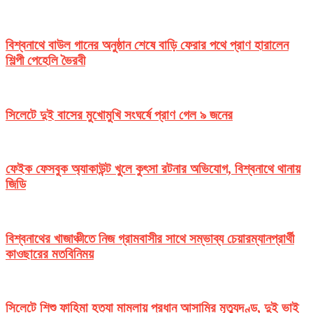
বিশ্বনাথে বাউল গানের অনুষ্ঠান শেষে বাড়ি ফেরার পথে প্রাণ হারালেন
শিল্পী পেহেলি ভৈরবী
সিলেটে দুই বাসের মুখোমুখি সংঘর্ষে প্রাণ গেল ৯ জনের
ফেইক ফেসবুক অ্যাকাউন্ট খুলে কুৎসা রটনার অভিযোগ, বিশ্বনাথে থানায়
জিডি
বিশ্বনাথের খাজাঞ্চীতে নিজ গ্রামবাসীর সাথে সম্ভাব্য চেয়ারম্যানপ্রার্থী
কাওছারের মতবিনিময়
সিলেটে শিশু ফাহিমা হত্যা মামলায় প্রধান আসামির মৃত্যুদণ্ড, দুই ভাই