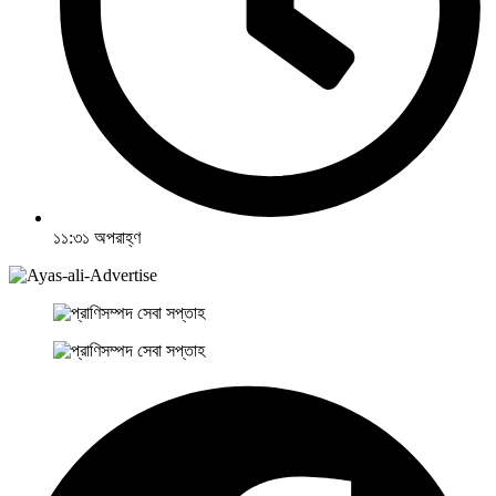
১১:৩১ অপরাহ্ণ