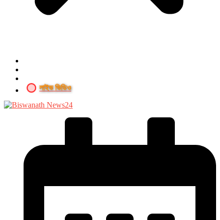
লাইভ ভিডিও