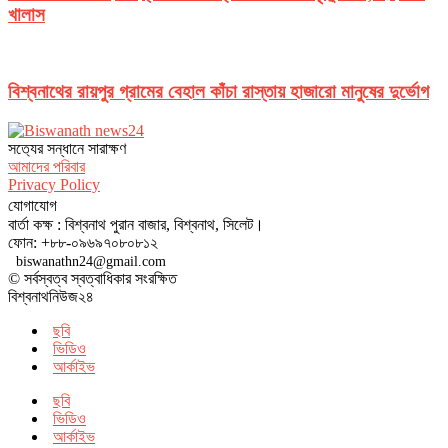
খালাস
বিশ্বনাথের রায়পুর গ্রামের বেহাল কাঁচা রাস্তায় হাজারো মানুষের দুর্ভোগ
সত‌্যের সন্ধানে সারাক্ষণ
আমাদের পরিবার
Privacy Policy
যোগাযোগ
বার্তা কক্ষ : বিশ্বনাথ পুরান বাজার, বিশ্বনাথ, সিলেট।
ফোন: +৮৮-০৯৬৯৭০৮০৮১২
biswanathn24@gmail.com
© সর্বস্বত্ব স্বত্বাধিকার সংরক্ষিত
বিশ্বনাথনিউজ২৪
ছবি
ভিডিও
আর্কাইভ
ছবি
ভিডিও
আর্কাইভ