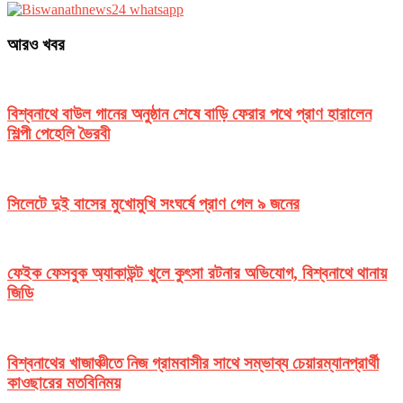
আরও খবর
বিশ্বনাথে বাউল গানের অনুষ্ঠান শেষে বাড়ি ফেরার পথে প্রাণ হারালেন
শিল্পী পেহেলি ভৈরবী
সিলেটে দুই বাসের মুখোমুখি সংঘর্ষে প্রাণ গেল ৯ জনের
ফেইক ফেসবুক অ্যাকাউন্ট খুলে কুৎসা রটনার অভিযোগ, বিশ্বনাথে থানায়
জিডি
বিশ্বনাথের খাজাঞ্চীতে নিজ গ্রামবাসীর সাথে সম্ভাব্য চেয়ারম্যানপ্রার্থী
কাওছারের মতবিনিময়