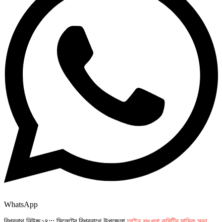
WhatsApp
বিশ্বনাথ নিউজ২৪::: সিলেটের বিশ্বনাথে উপজেলা
আইন শৃঙ্খলা কমিটির মাসিক সভা