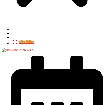
লাইভ ভিডিও