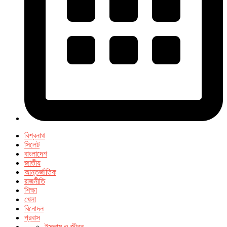
বিশ্বনাথ
সিলেট
বাংলাদেশ
জাতীয়
আন্তর্জাতিক
রাজনীতি
শিক্ষা
খেলা
বিনোদন
প্রবাস
ইসলাম ও জীবন