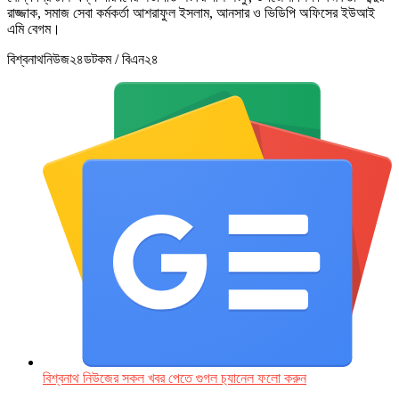
রাজ্জাক, সমাজ সেবা কর্মকর্তা আশরাফুল ইসলাম, আনসার ও ভিডিপি অফিসের ইউআই
এমি বেগম।
বিশ্বনাথনিউজ২৪ডটকম / বিএন২৪
বিশ্বনাথ নিউজের সকল খবর পেতে গুগল চ‌্যানেল ফলো করুন