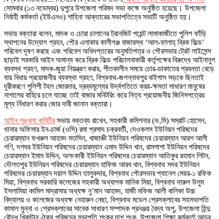
সোমবার (১৩ নভেম্বর) দুপুরে উপজেলা পরিষদ সভা কক্ষে অনুষ্ঠিত হয়েছে। উপজেলা
নির্বাহী কর্মকর্তা (ইউএনও) শাহিনা আক্তারের সভাপতিত্বে সভাটি অনুষ্ঠিত হয়।
সভায় বক্তারা বলেন, মাদক ও চোরা চালানের ট্রানজিট পয়েন্ট লামাকাজীতে পুলিশ ফাঁড়ি
স্থাপনের উদ্যোগ গ্রহন, পৌর এলাকার কালীগঞ্জ বাজারস্থ ‘আল-ফালাহ্ ব্রিক ফিল্ড’
পরিবেশ দূষণ করছে এবং পরিবেশ অধিদপ্তরের অনুমতিপত্র ও পৌরসভার ট্রেট লাইসেন্স
ছাড়াই সরকারি আইন অমান্য করে ব্রিক ফিল্ড পরিচালনাকারী কর্তৃপক্ষের বিরুদ্ধে আইনানুগ
ব্যবস্থ গ্রহণ, মাদক-জুয়া নিয়ন্ত্রণ করার, শীতকালীন সময়ে চোর-ডাকাতের প্রবনতা বেড়ে
যায় বিধায় প্রয়োজনীয় ব্যবস্থা গ্রহণ, বিশ্বনাথ-জগন্নাথপুর বাইপাস সড়কে ছিনতাই
দূরীকরণে পুলিশী টহল জোরদার, দ্রব্যমূল্যের উর্দ্বগতিতে ক্রয়-ক্ষমতা সাধারণ মানুষের
নাগালের বাহিরে চলে যাচ্ছে তাই বাজার মনিটরিং করে নিত্য প্রয়োজনীয় জিনিসপত্রের
মূল্য র্নিধারণ করার জোর দাবী জানান বক্তারা।
আইন শৃঙ্খলা কমিটির
সভায় বক্তব্য রাখেন, সহকারী কমিশনার (ভ‚মি) সম্রাট হোসেন,
থানার অফিসার ইন-চার্জ (ওসি) রমা প্রসাদ চক্রবর্তী, দেওকলস ইউনিয়ন পরিষদের
চেয়ারম্যান ফখরুল আহমদ মতসিন, খাজাঞ্চী ইউনিয়ন পরিষদের চেয়ারম্যান আরশ আলী
গণি, দশঘর ইউনিয়ন পরিষদের চেয়ারম্যান এমাদ উদ্দিন খান, রামপাশা ইউনিয়ন পরিষদের
চেয়ারম্যান ইমাম উদ্দিন, অলংকারী ইউনিয়ন পরিষদের চেয়ারম্যান আতিকুর রহমান লিটন,
দৌলতপুর ইউনিয়ন পরিষদের চেয়ারম্যান হাফিজ আরব খান, বিশ্বনাথ সদর ইউনিয়ন
পরিষদের চেয়ারম্যান দয়াল উদ্দিন তালুকদার, বিশ্বনাথ পৌরসভার প্যানেল মেয়র-১ রফিক
মিয়া, বিশ্বনাথ সরকারি কলেজের সহকারী অধ্যাপক মানিক মিয়া, বিশ্বনাথ দারুল উলুম
ইসলামিয়া কামিল মাদ্রাসার অধ্যক্ষ নু’মান আহমদ, হাজী মফিজ আলী বালিকা উচ্চ
বিদ্যালয় ও কলেজের অধ্যক্ষ নেহারুন নেছা, বিশ্বনাথ মডেল প্রেসক্লাবের সহসভাপতি
কামাল মুন্না ও প্রেসক্লাবের সাবেক সাধারণ সম্পাদক প্রনঞ্জয় বৈদ্য অপু, উপজেলা হিন্দু
বৌদ্ধ খ্রিস্টান ঐক্য পরিষদের সভাপতি শংকর দাশ শংকু, উপজেলা শিক্ষা কর্মকর্তা আব্দুর