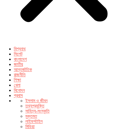
বিশ্বনাথ
সিলেট
বাংলাদেশ
জাতীয়
আন্তর্জাতিক
রাজনীতি
শিক্ষা
খেলা
বিনোদন
প্রবাস
ইসলাম ও জীবন
তথ্যপ্রযুক্তি
সাহিত্য-সংস্কৃতি
মুক্তমত
লাইফস্টাইল
মিডিয়া