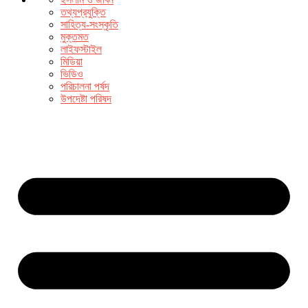
তথ্যপ্রযুক্তি
সাহিত্য-সংস্কৃতি
মুক্তমত
লাইফস্টাইল
মিডিয়া
ভিডিও
পরিচালনা পর্ষদ
উপদেষ্টা পরিষদ