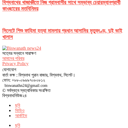
বিশ্বনাথের খাজাঞ্চীতে নিজ গ্রামবাসীর সাথে সম্ভাব্য চেয়ারম্যানপ্রার্থী
কাওছারের মতবিনিময়
সিলেটে শিশু ফাহিমা হত্যা মামলায় প্রধান আসামির মৃত্যুদণ্ড, দুই ভাই
খালাস
সত‌্যের সন্ধানে সারাক্ষণ
আমাদের পরিবার
Privacy Policy
যোগাযোগ
বার্তা কক্ষ : বিশ্বনাথ পুরান বাজার, বিশ্বনাথ, সিলেট।
ফোন: +৮৮-০৯৬৯৭০৮০৮১২
biswanathn24@gmail.com
© সর্বস্বত্ব স্বত্বাধিকার সংরক্ষিত
বিশ্বনাথনিউজ২৪
ছবি
ভিডিও
আর্কাইভ
ছবি