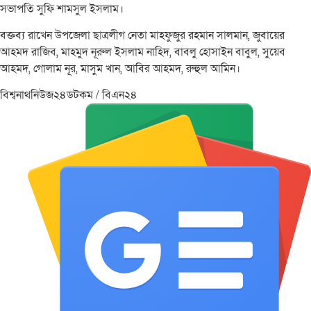
সভাপতি সুফি শামসুল ইসলাম।
বক্তব্য রাখেন উপজেলা ছাত্রলীগ নেতা মাহফুজুর রহমান সালমান, জুবায়ের
আহমদ রাজিব, মাহমুদ নূরুল ইসলাম নাহিদ, বাবলু হোসাইন বাবুল, সুয়েব
আহমদ, গোলাম নূর, মাসুম খান, আবির আহমদ, রুহুল আমিন।
বিশ্বনাথনিউজ২৪ডটকম / বিএন২৪