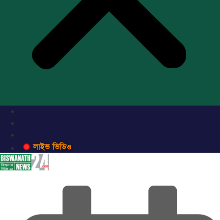
লাইভ ভিডিও