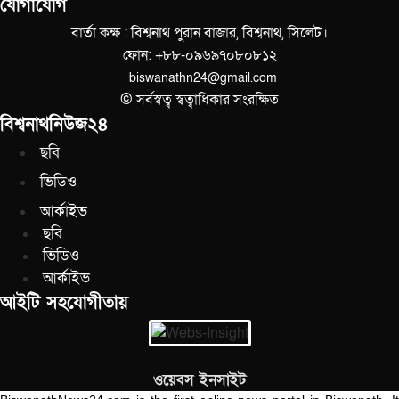
যোগাযোগ
বার্তা কক্ষ : বিশ্বনাথ পুরান বাজার, বিশ্বনাথ, সিলেট।
ফোন: +৮৮-০৯৬৯৭০৮০৮১২
biswanathn24@gmail.com
© সর্বস্বত্ব স্বত্বাধিকার সংরক্ষিত
বিশ্বনাথনিউজ২৪
ছবি
ভিডিও
আর্কাইভ
ছবি
ভিডিও
আর্কাইভ
আইটি সহযোগীতায়
ওয়েবস ইনসাইট