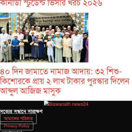
কানাডা স্টুডেন্ট ভিসার খরচ ২০২৬
৪০ দিন জামাতে নামাজ আদায়: ৩২ শিশু-
কিশোরকে প্রায় ২ লাখ টাকার পুরস্কার দিলেন
আব্দুল আজিজ মাসুক
সত‌্যের সন্ধানে সারাক্ষণ
আমাদের পরিবার
Privacy Policy