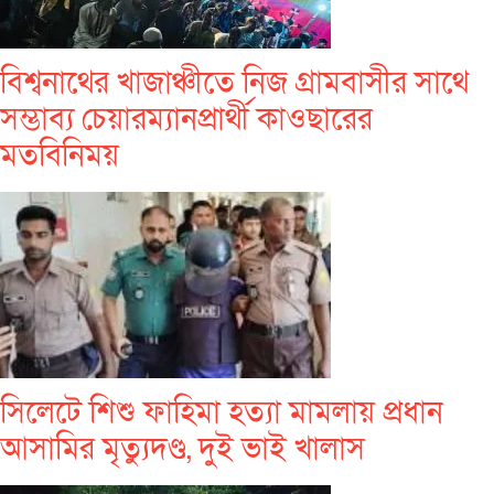
বিশ্বনাথের খাজাঞ্চীতে নিজ গ্রামবাসীর সাথে
সম্ভাব্য চেয়ারম্যানপ্রার্থী কাওছারের
মতবিনিময়
সিলেটে শিশু ফাহিমা হত্যা মামলায় প্রধান
আসামির মৃত্যুদণ্ড, দুই ভাই খালাস