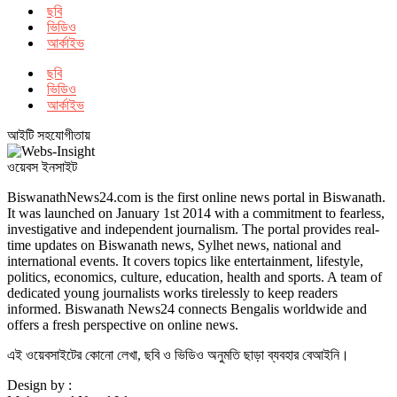
ছবি
ভিডিও
আর্কাইভ
ছবি
ভিডিও
আর্কাইভ
আইটি সহযোগীতায়
ওয়েবস ইনসাইট
BiswanathNews24.com is the first online news portal in Biswanath.
It was launched on January 1st 2014 with a commitment to fearless,
investigative and independent journalism. The portal provides real-
time updates on Biswanath news, Sylhet news, national and
international events. It covers topics like entertainment, lifestyle,
politics, economics, culture, education, health and sports. A team of
dedicated young journalists works tirelessly to keep readers
informed. Biswanath News24 connects Bengalis worldwide and
offers a fresh perspective on online news.
এই ওয়েবসাইটের কোনো লেখা, ছবি ও ভিডিও অনুমতি ছাড়া ব্যবহার বেআইনি।
Design by :