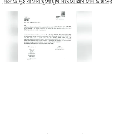
সিলেটে দুই বাসের মুখোমুখি সংঘর্ষে প্রাণ গেল ৯ জনের