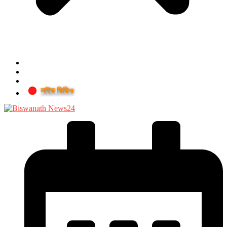
লাইভ ভিডিও