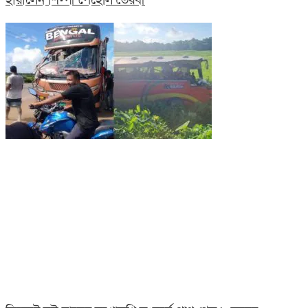
হারালেন শিল্পী পেহেলি ভৈরবী