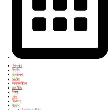
বিশ্বনাথ
সিলেট
বাংলাদেশ
জাতীয়
আন্তর্জাতিক
রাজনীতি
শিক্ষা
খেলা
বিনোদন
প্রবাস
ইসলাম ও জীবন