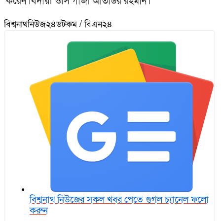
করেন বিদায়ী ওসি গাজী আতাউর রহমান।
বিশ্বনাথনিউজ২৪ডটকম / বিএন২৪
বিশ্বনাথ নিউজের সকল খবর পেতে গুগল চ‌্যানেল ফলো
করুন