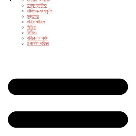
তথ্যপ্রযুক্তি
সাহিত্য-সংস্কৃতি
মুক্তমত
লাইফস্টাইল
মিডিয়া
ভিডিও
পরিচালনা পর্ষদ
উপদেষ্টা পরিষদ