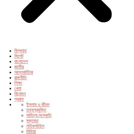
বিশ্বনাথ
সিলেট
বাংলাদেশ
জাতীয়
আন্তর্জাতিক
রাজনীতি
শিক্ষা
খেলা
বিনোদন
প্রবাস
ইসলাম ও জীবন
তথ্যপ্রযুক্তি
সাহিত্য-সংস্কৃতি
মুক্তমত
লাইফস্টাইল
মিডিয়া