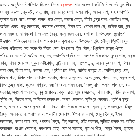
এসময় অনুষ্ঠানে উপস্থিত ছিলেন সিদ্ধ
বকুলতলা
ধাম সংরক্ষণ কমিটির উপদেস্টা মন্ডলীর
সদস্য করুণা চক্রবর্তী, বাচ্চু রায়, রমা কান্ত দাশ, অমর বর্ধন, অরুন দাশ, সহ সভাপতি
সুবোধ রঞ্জন পাল, সদস্য অনাথ রাম বৈদ্য, করুনা বৈদ্য, নির্মল চন্দ্র দাশ, জোতিশ দাস,
অকিল বৈদ্য, রঞ্জু মালাকার, প্রমোদ দেবনাথ, বিমল রায়, কেশব লাল দে, মানিক রায়, নন্দ
লাল সরকার, মানিক দাশ, জয়ন্ত বৈদ্য, কানু রঞ্জন দেব, বাপ্পা দাশ, উপজেলা জন্মাষ্ঠমী
উদযাপন পরিষদের সাধারণ সম্পাদক চন্দন কুমার দেব, উপজেলা হিন্দু বৌদ্ধ খ্রিস্টান যুব
ঐক্য পরিষদের সহ সভাপতি বিজয় দেব, উপজেলা হিন্দু বৌদ্ধ খ্রিস্টান ছাত্র ঐক্য
পরিষদের সভাপতি অমিত দেব, সহ সভাপতি প্রবীর দে, সংগঠক নীলকান্ত রুন্দ্র পাল, নকুল
বর্ধন, বিমল দেবনাথ, মুকুল ভট্টাচার্য্য, নান্টু লাল দাস, নিপেশ চন্দ, অরুন কুমার দাশ, রিপন
লাল দেব, রিপন দাশ, পংকজ দেব, প্রদীপ চন্দ শীল, প্রবীর কান্ত দে, আশিষ চন্দ্র দেব,
বিধান পাল, রিপন পাল, গৌরাঙ্গ সরকার, পলক তালুকদার, অমর চন্দ্র, পলক দেব, বকুল দাশ,
রিপন চন্দ্র সাহা, কৃপেষ বিশ্বাস, মঞ্জু বিশ্বাস, পবন দেব, টিকলু দাশ, পলাশ লাল দে, রায়
সরকার, স্বদেশ মালাকার, নুনু মালাকার, বকুল রায়, সুজন সরকার, বিধান রায়, নির্মল দেবনাথ,
সুবীর দে, নিরেশ দাশ, অনিমেষ রুদ্রপাল, অমল দেবনাথ, সুদিপ্ত দেবনাথ, প্রদীপ চন্দ্র
পাল, মদন রায়, অমর কুমার দাশ, শাওন দাস, উজ্জল দেবনাথ, সুমন চন্দ, কাজল চন্দ, নিটুল
বৈদ্য, অলক দেব, পলাশ দেব, প্রনবীর দেবনাথ, দিপক দেবনাথ, সেবুল বৈদ্য, ইমন
মালাকার, পলাশ লাল দেব, প্রকাশ বৈদ্য, নিধু সরকার, মতি সরকার, সুজিত রুদ্রপাল, ললিত
রুদ্রপাল, রাখাল দেবনাথ, প্রশান্ত বাড়ৈ, নগেশ সরকার, কৃপেশ শীল, সেবুল বৈদ্য, জুয়েল
মালাকার, রতন দাশ, অজিত চন্দ, হরেন্দ্র দেবনাথ, রবিন্দ্র দেবনাথ প্রমুখ।