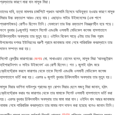
গ্রস্থতার কারণে মারা যান মাসুক মিয়া।
তাদের দাবি, হত্যা মামলার চার্জশিটে প্রধান আসামি হিসেবে অভিযুক্ত হওয়ার কারণে মাসুক
মিয়ার উচ্চ রক্তচাপ আরও বেড়ে যায়। এছাড়াও সাইড উইকনেসের (এক পাশে
প্যরালাইজড) রোগীও ছিলেন তিনি। যেকারেণ তার উচ্চ রক্তচাপ নিয়ন্ত্রণহীন হয়ে পড়ে।
ফলে বুধবার (৬জুলাই) সকালে সিলেট এমএজি ওসমানী মেডিকেল কলেজ হাসপাতালে
চিকিৎস্যাধীন অবস্থায় তার মৃত্যু হয়। ওইদিন বিকেল সাড়ে ৫টায় তার নিজ গ্রাম
উপজেলার দশঘর ইউনিয়নের বরুণী গ্রামে জানাজার নামা শেষে পারিবারিক কবরস্থানে তার
দাফন সম্পন্ন করা হয়।
সিলেট কেন্দ্রীয় কারাগারের
জেলার
মো. সাখাওয়াত হোসেন বলেন, মাসুক মিয়া ‘আনকন্ট্রোল
হাইপারটেনশন ও সাইড উইকনেস’ এর রোগী ছিলেন। গত ১ জুলাই হঠাৎ করে
ব্রেইনস্ট্রোক করলে কারাগার থেকে তাকে সিলেট এমএজি ওসমানী মেডিকেল কলেজ
হাসপাতালে ভর্তি করা হয়। এরপর ৬ জুলাই বুধবার চিকিৎসাধীন অবস্থায় তার মৃত্যু হয়।
মাসুক মিয়ার ভাগিনা দাউদপুর গ্রামের মৃত রোশন মিয়ার ছেলে মজনু মিয়া জানান, হঠাৎ
ব্রেইনস্ট্রোক করার পর কারাগার থেকে তার মামাকে সিলেট ওসমানী হাসপাতালে ভর্তি করা
হয়। এরপর বুধবার চিকিৎসাধীন অবস্থায় তার মামা মারা যান। ওইদিন বাদ আছর জানাজার
নামাজ শেষে পারিবারিক কবরস্থানে তার মামার লাশ দাফন করা হয়েছে বলেও জানান তিনি।