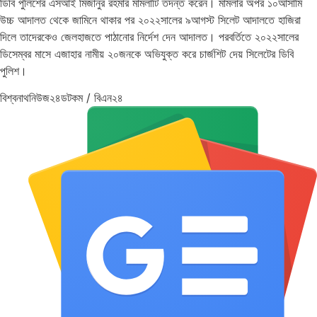
ডিবি পুলিশের এসআই মিজানুর রহমার মামলাটি তদন্ত করেন। মামলার অপর ১০আসামি
উচ্চ আদালত থেকে জামিনে থাকার পর ২০২২সালের ৯আগস্ট সিলেট আদালতে হাজিরা
দিলে তাদেরকেও জেলহাজতে পাঠানোর নির্দেশ দেন আদালত। পরবর্তিতে ২০২২সালের
ডিসেম্বর মাসে এজাহার নামীয় ২০জনকে অভিযুক্ত করে চার্জশিট দেয় সিলেটের ডিবি
পুলিশ।
বিশ্বনাথনিউজ২৪ডটকম / বিএন২৪