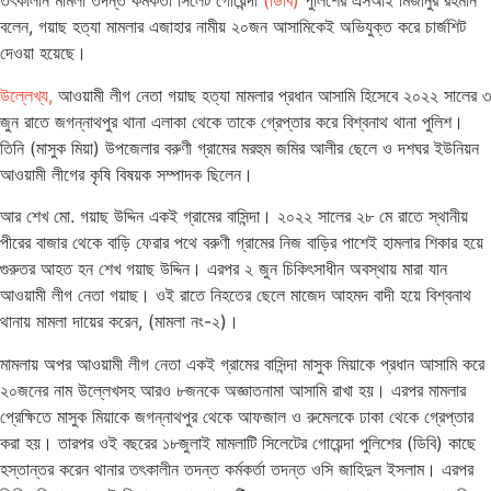
তৎকালীন মামলা তদন্ত কর্মকর্তা সিলেট গোয়েন্দা
(ডিবি)
পুলিশের এসআই মিজানুর রহমান
বলেন, গয়াছ হত্যা মামলার এজাহার নামীয় ২০জন আসামিকেই অভিযুক্ত করে চার্জশিট
দেওয়া হয়েছে।
উল্লেখ্য,
আওয়ামী লীগ নেতা গয়াছ হত্যা মামলার প্রধান আসামি হিসেবে ২০২২ সালের ৩
জুন রাতে জগন্নাথপুর থানা এলাকা থেকে তাকে গ্রেপ্তার করে বিশ্বনাথ থানা পুলিশ।
তিনি (মাসুক মিয়া) উপজেলার বরুণী গ্রামের মরহুম জমির আলীর ছেলে ও দশঘর ইউনিয়ন
আওয়ামী লীগের কৃষি বিষয়ক সম্পাদক ছিলেন।
আর শেখ মো. গয়াছ উদ্দিন একই গ্রামের বাসিন্দা। ২০২২ সালের ২৮ মে রাতে স্থানীয়
পীরের বাজার থেকে বাড়ি ফেরার পথে বরুণী গ্রামের নিজ বাড়ির পাশেই হামলার শিকার হয়ে
গুরুতর আহত হন শেখ গয়াছ উদ্দিন। এরপর ২ জুন চিকিৎসাধীন অবস্থায় মারা যান
আওয়ামী লীগ নেতা গয়াছ। ওই রাতে নিহতের ছেলে মাজেদ আহমদ বাদী হয়ে বিশ্বনাথ
থানায় মামলা দায়ের করেন, (মামলা নং-২)।
মামলায় অপর আওয়ামী লীগ নেতা একই গ্রামের বাসিন্দা মাসুক মিয়াকে প্রধান আসামি করে
২০জনের নাম উল্লেখসহ আরও ৮জনকে অজ্ঞাতনামা আসামি রাখা হয়। এরপর মামলার
প্রেক্ষিতে মাসুক মিয়াকে জগন্নাথপুর থেকে আফজাল ও রুমেলকে ঢাকা থেকে গ্রেপ্তার
করা হয়। তারপর ওই বছরের ১৮জুলাই মামলাটি সিলেটের গোয়েন্দা পুলিশের (ডিবি) কাছে
হস্তান্তর করেন থানার তৎকালীন তদন্ত কর্মকর্তা তদন্ত ওসি জাহিদুল ইসলাম। এরপর