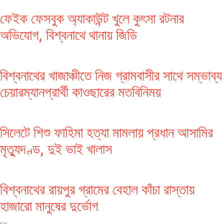
ফেইক ফেসবুক অ্যাকাউন্ট খুলে কুৎসা রটনার
অভিযোগ, বিশ্বনাথে থানায় জিডি
বিশ্বনাথের খাজাঞ্চীতে নিজ গ্রামবাসীর সাথে সম্ভাব্য
চেয়ারম্যানপ্রার্থী কাওছারের মতবিনিময়
সিলেটে শিশু ফাহিমা হত্যা মামলায় প্রধান আসামির
মৃত্যুদণ্ড, দুই ভাই খালাস
বিশ্বনাথের রায়পুর গ্রামের বেহাল কাঁচা রাস্তায়
হাজারো মানুষের দুর্ভোগ