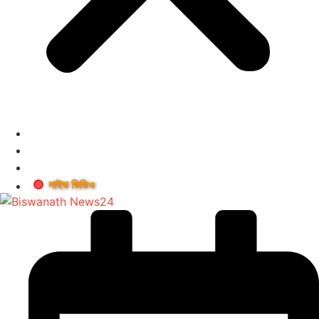
লাইভ ভিডিও