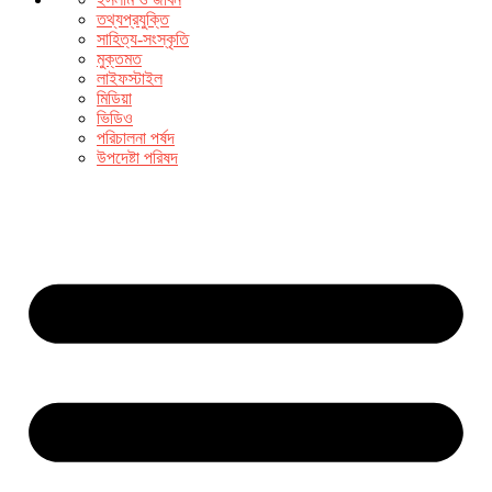
তথ্যপ্রযুক্তি
সাহিত্য-সংস্কৃতি
মুক্তমত
লাইফস্টাইল
মিডিয়া
ভিডিও
পরিচালনা পর্ষদ
উপদেষ্টা পরিষদ