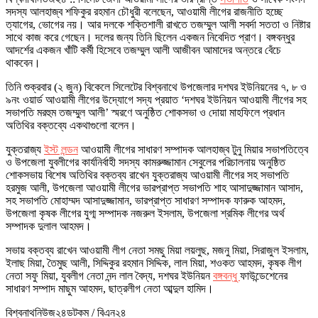
সদস্য আলহাজ্ব শফিকুর রহমান চৌধুরী বলেছেন, আওয়ামী লীগের রাজনীতি হচ্ছে
ত্যাগের, ভোগের নয়। আর দলকে শক্তিশালী রাখতে তজম্মুল আলী সবর্দা সততা ও নিষ্টার
সাথে কাজ করে গেছেন। দলের জন্য তিনি ছিলেন একজন নিবেদিত প্রাণ। বঙ্গবন্ধুর
আদর্শের একজন খাঁটি কর্মী হিসেবে তজম্মুল আলী আজীবন আমাদের অন্তরে বেঁচে
থাকবেন।
তিনি শুক্রবার (২ জুন) বিকেলে সিলেটের বিশ্বনাথে উপজেলার দশঘর ইউনিয়নের ৭, ৮ ও
৯নং ওয়ার্ড আওয়ামী লীগের উদ্যোগে সদ্য প্রয়াত ‘দশঘর ইউনিয়ন আওয়ামী লীগের সহ
সভাপতি মরহুম তজম্মুল আলী’ স্মরণে অনুষ্ঠিত শোকসভা ও দোয়া মাহফিলে প্রধান
অতিথির বক্তব্যে একথাগুলো বলেন।
যুক্তরাজ্য
ইস্ট লন্ডন
আওয়ামী লীগের সাধারণ সম্পাদক আলহাজ্ব টুনু মিয়ার সভাপতিত্বে
ও উপজেলা যুবলীগের কার্যনির্বাহী সদস্য কামরুজ্জামান সেবুলের পরিচালনায় অনুষ্ঠিত
শোকসভায় বিশেষ অতিথির বক্তব্য রাখেন যুক্তরাজ্য আওয়ামী লীগের সহ সভাপতি
হরমুজ আলী, উপজেলা আওয়ামী লীগের ভারপ্রাপ্ত সভাপতি শাহ আসাদুজ্জামান আসাদ,
সহ সভাপতি মোহাম্মদ আসাদুজ্জামান, ভারপ্রাপ্ত সাধারণ সম্পাদক ফারুক আহমদ,
উপজেলা কৃষক লীগের যুগ্ম সম্পাদক নজরুল ইসলাম, উপজেলা শ্রমিক লীগের অর্থ
সম্পাদক দুলাল আহমদ।
সভায় বক্তব্য রাখেন আওয়ামী লীগ নেতা সমছু মিয়া লয়লুছ, মজনু মিয়া, সিরাজুল ইসলাম,
ইলাছ মিয়া, তৈমুছ আলী, সিদ্দিকুর রহমান সিদ্দিক, লাল মিয়া, শওকত আহমদ, কৃষক লীগ
নেতা সফু মিয়া, যুবলীগ নেতা নন্দ লাল বৈদ্য, দশঘর ইউনিয়ন
বঙ্গবন্ধু
ফাউন্ডেশেনের
সাধারণ সম্পাদ মাছুম আহমদ, ছাত্রলীগ নেতা আব্দুল হামিদ।
বিশ্বনাথনিউজ২৪ডটকম / বিএন২৪