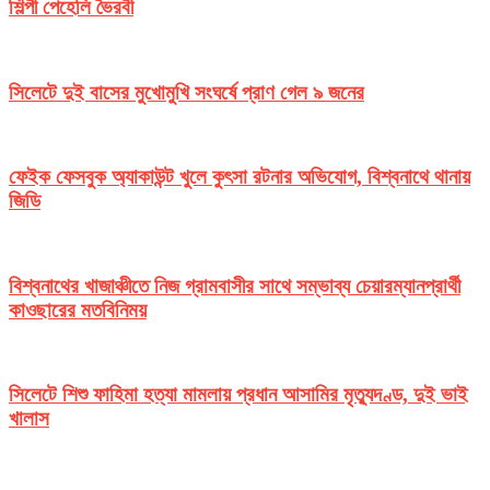
শিল্পী পেহেলি ভৈরবী
সিলেটে দুই বাসের মুখোমুখি সংঘর্ষে প্রাণ গেল ৯ জনের
ফেইক ফেসবুক অ্যাকাউন্ট খুলে কুৎসা রটনার অভিযোগ, বিশ্বনাথে থানায়
জিডি
বিশ্বনাথের খাজাঞ্চীতে নিজ গ্রামবাসীর সাথে সম্ভাব্য চেয়ারম্যানপ্রার্থী
কাওছারের মতবিনিময়
সিলেটে শিশু ফাহিমা হত্যা মামলায় প্রধান আসামির মৃত্যুদণ্ড, দুই ভাই
খালাস