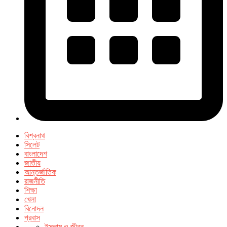
বিশ্বনাথ
সিলেট
বাংলাদেশ
জাতীয়
আন্তর্জাতিক
রাজনীতি
শিক্ষা
খেলা
বিনোদন
প্রবাস
ইসলাম ও জীবন