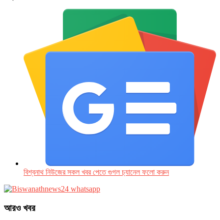
বিশ্বনাথ নিউজের সকল খবর পেতে গুগল চ‌্যানেল ফলো করুন
আরও খবর