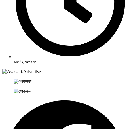
১০:৪২ অপরাহ্ণ