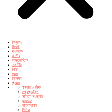
বিশ্বনাথ
সিলেট
বাংলাদেশ
জাতীয়
আন্তর্জাতিক
রাজনীতি
শিক্ষা
খেলা
বিনোদন
প্রবাস
ইসলাম ও জীবন
তথ্যপ্রযুক্তি
সাহিত্য-সংস্কৃতি
মুক্তমত
লাইফস্টাইল
মিডিয়া