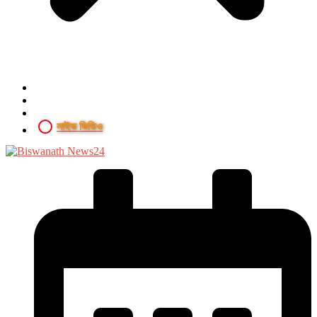
লাইভ ভিডিও