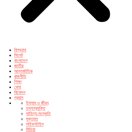
বিশ্বনাথ
সিলেট
বাংলাদেশ
জাতীয়
আন্তর্জাতিক
রাজনীতি
শিক্ষা
খেলা
বিনোদন
প্রবাস
ইসলাম ও জীবন
তথ্যপ্রযুক্তি
সাহিত্য-সংস্কৃতি
মুক্তমত
লাইফস্টাইল
মিডিয়া