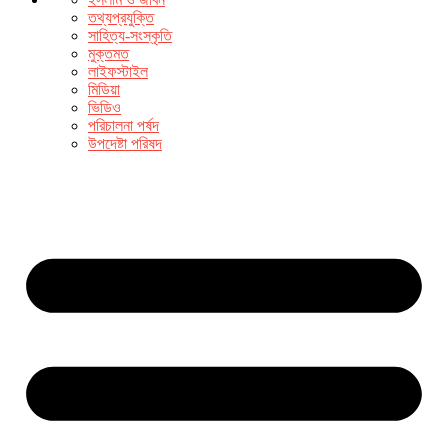
তথ্যপ্রযুক্তি
সাহিত্য-সংস্কৃতি
মুক্তমত
লাইফস্টাইল
মিডিয়া
ভিডিও
পরিচালনা পর্ষদ
উপদেষ্টা পরিষদ