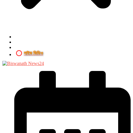
লাইভ ভিডিও