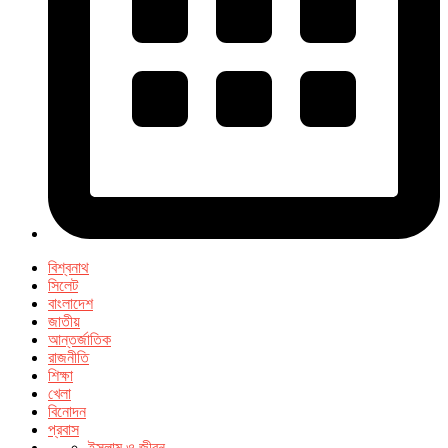
বিশ্বনাথ
সিলেট
বাংলাদেশ
জাতীয়
আন্তর্জাতিক
রাজনীতি
শিক্ষা
খেলা
বিনোদন
প্রবাস
ইসলাম ও জীবন