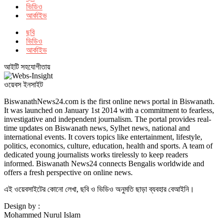
ভিডিও
আর্কাইভ
ছবি
ভিডিও
আর্কাইভ
আইটি সহযোগীতায়
ওয়েবস ইনসাইট
BiswanathNews24.com is the first online news portal in Biswanath.
It was launched on January 1st 2014 with a commitment to fearless,
investigative and independent journalism. The portal provides real-
time updates on Biswanath news, Sylhet news, national and
international events. It covers topics like entertainment, lifestyle,
politics, economics, culture, education, health and sports. A team of
dedicated young journalists works tirelessly to keep readers
informed. Biswanath News24 connects Bengalis worldwide and
offers a fresh perspective on online news.
এই ওয়েবসাইটের কোনো লেখা, ছবি ও ভিডিও অনুমতি ছাড়া ব্যবহার বেআইনি।
Design by :
Mohammed Nurul Islam