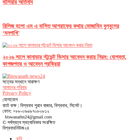
বাসিয়ার আর্তনাদ
রিলিজ হলো এম এ বাসিত আশরাফের কথায় মোজাহিদ বুলবুলের
‘মনপাখি’
২০২৬ সালে কানাডার স্টুডেন্ট ভিসার আবেদন করার নিয়ম: যোগ্যতা,
কাগজপত্র ও আবেদন প্রক্রিয়া
সত‌্যের সন্ধানে সারাক্ষণ
আমাদের পরিবার
Privacy Policy
যোগাযোগ
বার্তা কক্ষ : বিশ্বনাথ পুরান বাজার, বিশ্বনাথ, সিলেট।
ফোন: +৮৮-০৯৬৯৭০৮০৮১২
biswanathn24@gmail.com
© সর্বস্বত্ব স্বত্বাধিকার সংরক্ষিত
বিশ্বনাথনিউজ২৪
ছবি