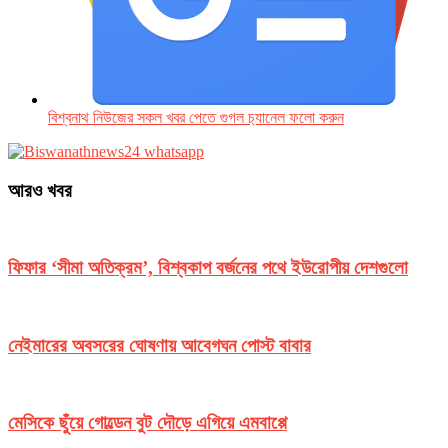
বিশ্বনাথ নিউজের সকল খবর পেতে গুগল চ‌্যানেল ফলো করুন
আরও খবর
ফিফার ‘সীমা অতিক্রম’, বিশ্বকাপ বর্জনের পথে ইউরোপীয় দেশগুলো
নেইমারের অবসরের ঘোষণায় আবেগঘন পোস্ট বাবার
মেসিকে ছুঁয়ে গোল্ডেন বুট দৌড়ে এগিয়ে এমবাপ্পে