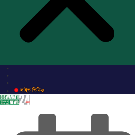
লাইভ ভিডিও