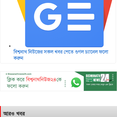
বিশ্বনাথ নিউজের সকল খবর পেতে গুগল চ‌্যানেল ফলো
করুন
আরও খবর