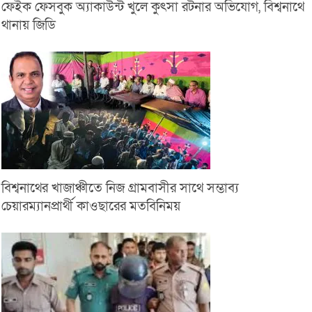
ফেইক ফেসবুক অ্যাকাউন্ট খুলে কুৎসা রটনার অভিযোগ, বিশ্বনাথে
থানায় জিডি
বিশ্বনাথের খাজাঞ্চীতে নিজ গ্রামবাসীর সাথে সম্ভাব্য
চেয়ারম্যানপ্রার্থী কাওছারের মতবিনিময়