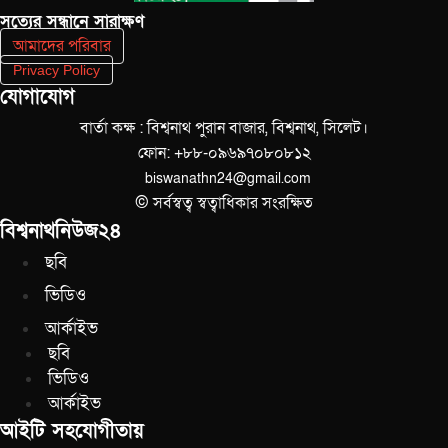
সত‌্যের সন্ধানে সারাক্ষণ
আমাদের পরিবার
Privacy Policy
যোগাযোগ
বার্তা কক্ষ : বিশ্বনাথ পুরান বাজার, বিশ্বনাথ, সিলেট।
ফোন: +৮৮-০৯৬৯৭০৮০৮১২
biswanathn24@gmail.com
© সর্বস্বত্ব স্বত্বাধিকার সংরক্ষিত
বিশ্বনাথনিউজ২৪
ছবি
ভিডিও
আর্কাইভ
ছবি
ভিডিও
আর্কাইভ
আইটি সহযোগীতায়