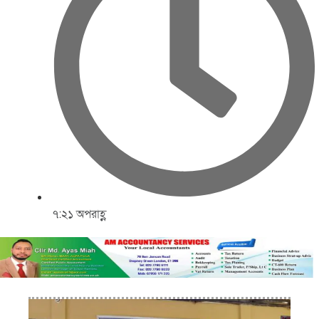
৭:২১ অপরাহ্ণ