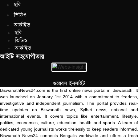
ছবি
ভিডিও
আর্কাইভ
ছবি
ভিডিও
আর্কাইভ
আইটি সহযোগীতায়
ওয়েবস ইনসাইট
BiswanathNews24.com is the first online news portal in Biswanath. It
was launched on January 1st 2014 with a commitment to fearless,
investigative and independent journalism. The portal provides real-
time updates on Biswanath news, Sylhet news, national and
international events. It covers topics like entertainment, lifestyle,
politics, economics, culture, education, health and sports. A team of
dedicated young journalists works tirelessly to keep readers informed.
Biswanath News24 connects Bengalis worldwide and offers a fresh