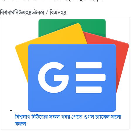
বিশ্বনাথনিউজ২৪ডটকম / বিএন২৪
বিশ্বনাথ নিউজের সকল খবর পেতে গুগল চ‌্যানেল ফলো
করুন