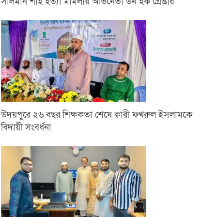
সালমান শাহ হত্যা মামলায় অভিনেতা ডন হক গ্রেপ্তার
উদয়পুরে ২৬ বছর শিক্ষকতা শেষে ক্বারী ফখরুল ইসলামকে
বিদায়ী সংবর্ধনা