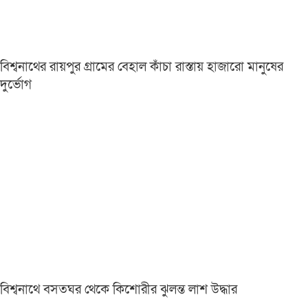
বিশ্বনাথের রায়পুর গ্রামের বেহাল কাঁচা রাস্তায় হাজারো মানুষের
দুর্ভোগ
বিশ্বনাথে বসতঘর থেকে কিশোরীর ঝুলন্ত লাশ উদ্ধার