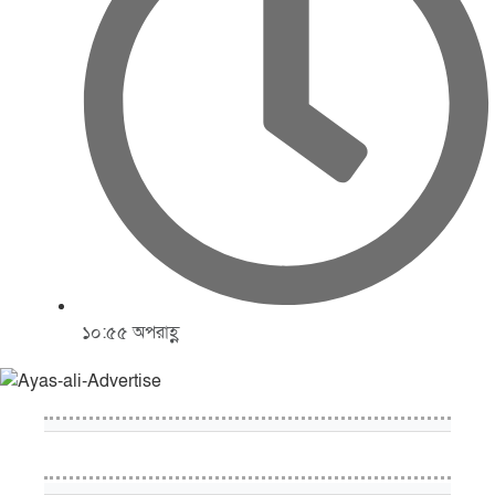
১০:৫৫ অপরাহ্ণ