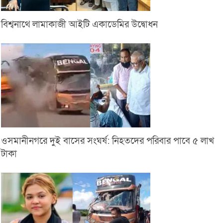
বিশ্বনাথে লামাকাজী আইটি একাডেমির উদ্বোধন
ওসমানীনগরে দুই বাসের সংঘর্ষ: নিহতদের পরিবার পাবে ৫ লাখ
টাকা