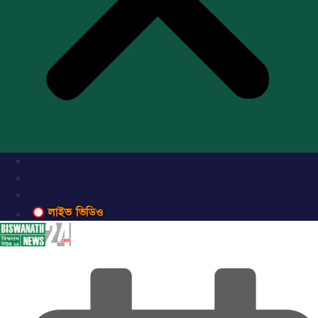
লাইভ ভিডিও