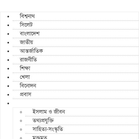
বিশ্বনাথ
সিলেট
বাংলাদেশ
জাতীয়
আন্তর্জাতিক
রাজনীতি
শিক্ষা
খেলা
বিনোদন
প্রবাস
ইসলাম ও জীবন
তথ্যপ্রযুক্তি
সাহিত্য-সংস্কৃতি
মুক্তমত