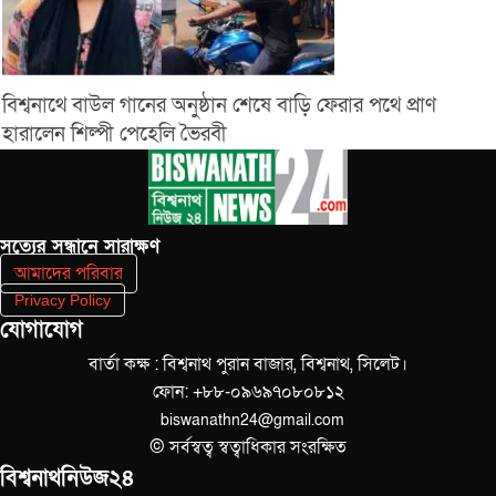
বিশ্বনাথে বাউল গানের অনুষ্ঠান শেষে বাড়ি ফেরার পথে প্রাণ
হারালেন শিল্পী পেহেলি ভৈরবী
সত‌্যের সন্ধানে সারাক্ষণ
আমাদের পরিবার
Privacy Policy
যোগাযোগ
বার্তা কক্ষ : বিশ্বনাথ পুরান বাজার, বিশ্বনাথ, সিলেট।
ফোন: +৮৮-০৯৬৯৭০৮০৮১২
biswanathn24@gmail.com
© সর্বস্বত্ব স্বত্বাধিকার সংরক্ষিত
বিশ্বনাথনিউজ২৪