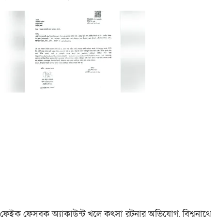
ফেইক ফেসবুক অ্যাকাউন্ট খুলে কুৎসা রটনার অভিযোগ, বিশ্বনাথে