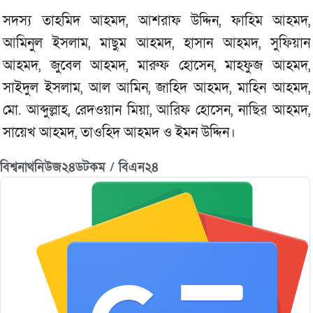
সদস্য তাহমিদ আহমদ, আশরাফ উদ্দিন, ফাহিম আহমদ,
আমিনুল ইসলাম, মাছুম আহমদ, হাসান আহমদ, সুফিয়ান
আহমদ, জুবেল আহমদ, মারুফ হোসেন, মাহফুজ আহমদ,
সাইদুল ইসলাম, আল আমিন, জাহিদ আহমদ, মাহিন আহমদ,
মো. আব্দুল্লাহ, রেদওয়ান মিয়া, আরিফ হোসেন, নাছির আহমদ,
সায়েখ আহমদ, তাওহিদ আহমদ ও ইমন উদ্দিন।
বিশ্বনাথনিউজ২৪ডটকম / বিএন২৪