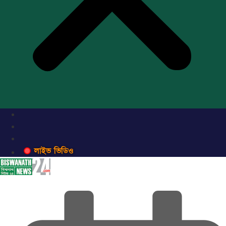
লাইভ ভিডিও