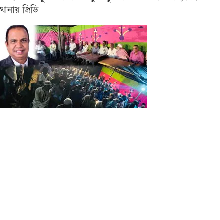
থানায় জিডি