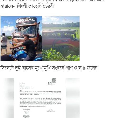
হারালেন শিল্পী পেহেলি ভৈরবী
সিলেটে দুই বাসের মুখোমুখি সংঘর্ষে প্রাণ গেল ৯ জনের