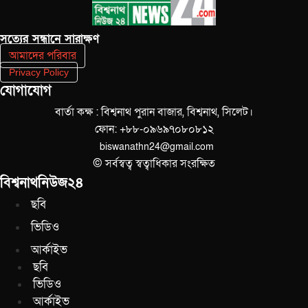
সত‌্যের সন্ধানে সারাক্ষণ
আমাদের পরিবার
Privacy Policy
যোগাযোগ
বার্তা কক্ষ : বিশ্বনাথ পুরান বাজার, বিশ্বনাথ, সিলেট।
ফোন: +৮৮-০৯৬৯৭০৮০৮১২
biswanathn24@gmail.com
© সর্বস্বত্ব স্বত্বাধিকার সংরক্ষিত
বিশ্বনাথনিউজ২৪
ছবি
ভিডিও
আর্কাইভ
ছবি
ভিডিও
আর্কাইভ