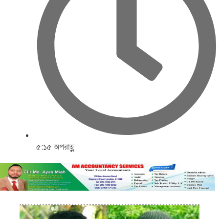
৫:১৫ অপরাহ্ণ