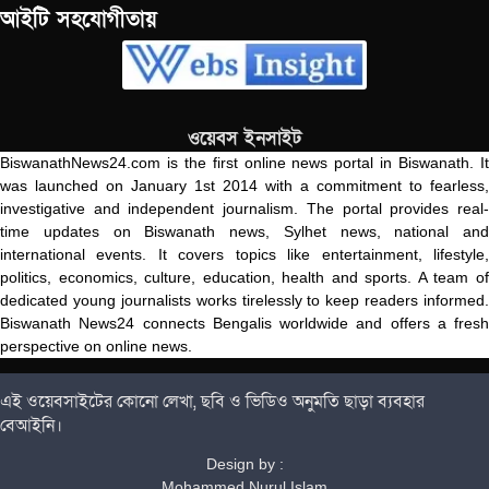
আইটি সহযোগীতায়
ওয়েবস ইনসাইট
BiswanathNews24.com is the first online news portal in Biswanath. It
was launched on January 1st 2014 with a commitment to fearless,
investigative and independent journalism. The portal provides real-
time updates on Biswanath news, Sylhet news, national and
international events. It covers topics like entertainment, lifestyle,
politics, economics, culture, education, health and sports. A team of
dedicated young journalists works tirelessly to keep readers informed.
Biswanath News24 connects Bengalis worldwide and offers a fresh
perspective on online news.
এই ওয়েবসাইটের কোনো লেখা, ছবি ও ভিডিও অনুমতি ছাড়া ব্যবহার
বেআইনি।
Design by :
Mohammed Nurul Islam