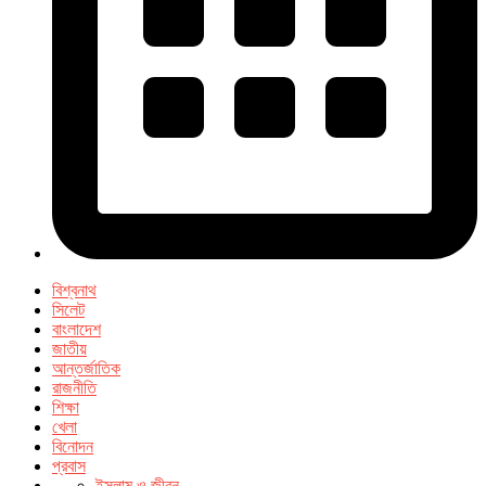
বিশ্বনাথ
সিলেট
বাংলাদেশ
জাতীয়
আন্তর্জাতিক
রাজনীতি
শিক্ষা
খেলা
বিনোদন
প্রবাস
ইসলাম ও জীবন