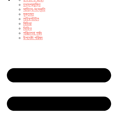
তথ্যপ্রযুক্তি
সাহিত্য-সংস্কৃতি
মুক্তমত
লাইফস্টাইল
মিডিয়া
ভিডিও
পরিচালনা পর্ষদ
উপদেষ্টা পরিষদ