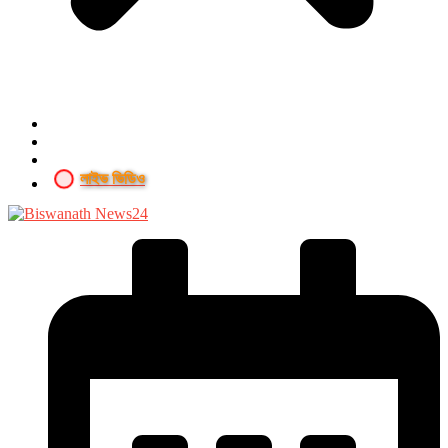
লাইভ ভিডিও