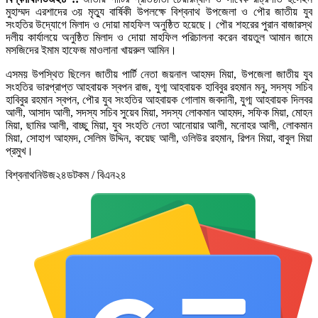
মুহাম্মদ এরশাদের ৩য় মৃত্যু বার্ষিকী উপলক্ষে বিশ্বনাথ উপজেলা ও পৌর জাতীয় যুব
সংহতির উদ্যোগে মিলাদ ও দোয়া মাহফিল অনুষ্ঠিত হয়েছে। পৌর শহরের পুরান বাজারস্থ
দলীয় কার্যালয়ে অনুষ্ঠিত মিলাদ ও দোয়া মাহফিল পরিচালনা করেন বায়তুল আমান জামে
মসজিদের ইমাম হাফেজ মাওলানা খায়রুল আমিন।
এসময় উপস্থিত ছিলেন জাতীয় পার্টি নেতা জয়নাল আহমদ মিয়া, উপজেলা জাতীয় যুব
সংহতির ভারপ্রাপ্ত আহবায়ক স্বপন রাজ, যুগ্ম আহবায়ক হাবিবুর রহমান মনু, সদস্য সচিব
হাবিবুর রহমান স্বপন, পৌর যুব সংহতির আহবায়ক গোলাম জবদানী, যুগ্ম আহবায়ক দিলবর
আলী, আসাদ আলী, সদস্য সচিব সুয়েব মিয়া, সদস্য লোকমান আহমদ, সফিক মিয়া, মোহন
মিয়া, ছামির আলী, বাচ্ছু মিয়া, যুব সংহতি নেতা আনোয়ার আলী, মনোহর আলী, লোকমান
মিয়া, সোহাগ আহমদ, সেলিম উদ্দিন, কয়েছ আলী, ওলিউর রহমান, রিপন মিয়া, বাবুল মিয়া
প্রমুখ।
বিশ্বনাথনিউজ২৪ডটকম / বিএন২৪