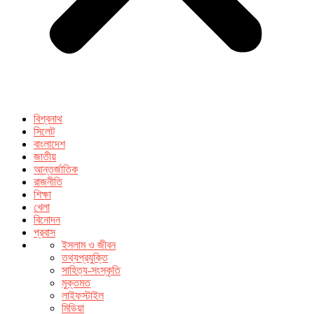
বিশ্বনাথ
সিলেট
বাংলাদেশ
জাতীয়
আন্তর্জাতিক
রাজনীতি
শিক্ষা
খেলা
বিনোদন
প্রবাস
ইসলাম ও জীবন
তথ্যপ্রযুক্তি
সাহিত্য-সংস্কৃতি
মুক্তমত
লাইফস্টাইল
মিডিয়া