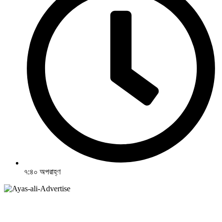
৭:৪০ অপরাহ্ণ