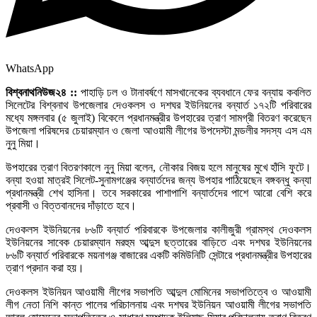
WhatsApp
বিশ্বনাথনিউজ২৪ ::
পাহাড়ি ঢল ও টানাবর্ষণে মাসখানেকের ব্যবধানে ফের বন্যায় কবলিত
সিলেটের বিশ্বনাথ উপজেলার দেওকলস ও দশঘর ইউনিয়নের বন্যার্ত ১৭২টি পরিবারের
মধ্যে মঙ্গলবার (৫ জুলাই) বিকেলে প্রধানমন্ত্রীর উপহারের ত্রাণ সামগ্রী বিতরণ করেছেন
উপজেলা পরিষদের চেয়ারম্যান ও জেলা আওয়ামী লীগের উপদেস্টা মন্ডলীর সদস্য এস এম
নুনু মিয়া।
উপহারের ত্রাণ বিতরণকালে নুনু মিয়া বলেন, নৌকার বিজয় হলে মানুষের মুখে হাঁসি ফুটে।
বন্যা হওয়া মাত্রই সিলেট-সুনামগঞ্জের বন্যার্তদের জন্য উপহার পাঠিয়েছেন বঙ্গবন্ধু কন্যা
প্রধানমন্ত্রী শেখ হাসিনা। তবে সরকারের পাশাপাশি বন্যার্তদের পাশে আরো বেশি করে
প্রবাসী ও বিত্তবানদের দাঁড়াতে হবে।
দেওকলস ইউনিয়নের ৮৬টি বন্যার্ত পরিবারকে উপজেলার কালীজুরী গ্রামস্থ দেওকলস
ইউনিয়নের সাবেক চেয়ারম্যান মরহুম আব্দুস ছত্তারের বাড়িতে এবং দশঘর ইউনিয়নের
৮৬টি বন্যার্ত পরিবারকে ময়নাগঞ্জ বাজারের একটি কমিউনিটি সেন্টারে প্রধানমন্ত্রীর উপহারের
ত্রাণ প্রদান করা হয়।
দেওকলস ইউনিয়ন আওয়ামী লীগের সভাপতি আব্দুল মোমিনের সভাপতিত্বে ও আওয়ামী
লীগ নেতা নিশি কান্ত পালের পরিচালনায় এবং দশঘর ইউনিয়ন আওয়ামী লীগের সভাপতি