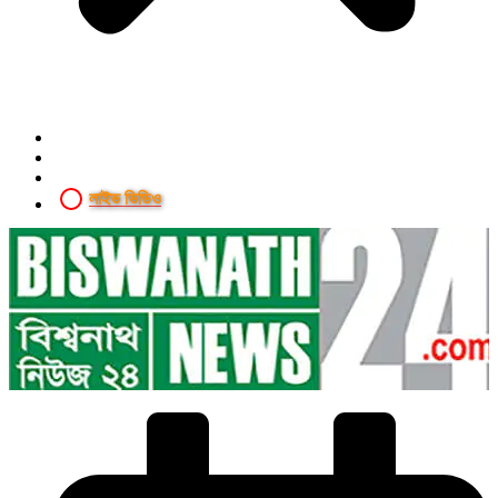
লাইভ ভিডিও