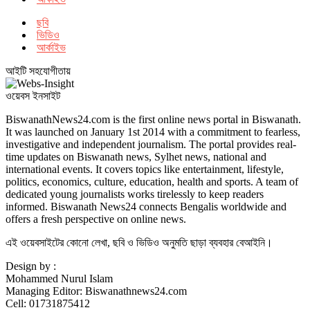
ছবি
ভিডিও
আর্কাইভ
আইটি সহযোগীতায়
ওয়েবস ইনসাইট
BiswanathNews24.com is the first online news portal in Biswanath.
It was launched on January 1st 2014 with a commitment to fearless,
investigative and independent journalism. The portal provides real-
time updates on Biswanath news, Sylhet news, national and
international events. It covers topics like entertainment, lifestyle,
politics, economics, culture, education, health and sports. A team of
dedicated young journalists works tirelessly to keep readers
informed. Biswanath News24 connects Bengalis worldwide and
offers a fresh perspective on online news.
এই ওয়েবসাইটের কোনো লেখা, ছবি ও ভিডিও অনুমতি ছাড়া ব্যবহার বেআইনি।
Design by :
Mohammed Nurul Islam
Managing Editor: Biswanathnews24.com
Cell: 01731875412