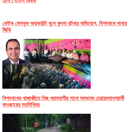
শিল্পী পেহেলি ভৈরবী
ফেইক ফেসবুক অ্যাকাউন্ট খুলে কুৎসা রটনার অভিযোগ, বিশ্বনাথে থানায়
জিডি
বিশ্বনাথের খাজাঞ্চীতে নিজ গ্রামবাসীর সাথে সম্ভাব্য চেয়ারম্যানপ্রার্থী
কাওছারের মতবিনিময়