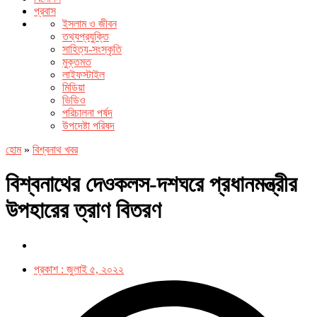
প্রবাস
ইসলাম ও জীবন
তথ্যপ্রযুক্তি
সাহিত্য-সংস্কৃতি
মুক্তমত
লাইফস্টাইল
মিডিয়া
ভিডিও
পরিচালনা পর্ষদ
উপদেষ্টা পরিষদ
হোম
»
বিশ্বনাথ খবর
বিশ্বনাথের দেওকলস-দশঘরে প্রধানমন্ত্রীর
উপহারের ত্রাণ বিতরণ
প্রকাশ :
জুলাই ৫, ২০২২