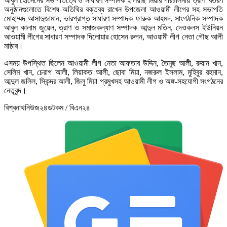
আবুল হোসেনের সভাপতিত্বে ও সাধারণ সম্পাদক ইলিয়াছ মিয়ার পরিচালনায় ত্রাণ বিতরণ
অনুষ্ঠানগুলোতে বিশেষ অতিথির বক্তব্য রাখেন উপজেলা আওয়ামী লীগের সহ সভাপতি
মোহাম্মদ আসাদুজামান, ভারপ্রাপ্ত সাধারণ সম্পাদক ফারুক আহমদ, সাংগঠনিক সম্পাদক
আবুল কালাম জুয়েল, ত্রাণ ও সমাজকল্যাণ সম্পাদক আব্দুল মতিন, দেওকলস ইউনিয়ন
আওয়ামী লীগের সাধারণ সম্পাদক দিলোয়ার হোসেন রুপন, আওয়ামী লীগ নেতা গৌছ আলী
মাষ্ঠার।
এসময় উপস্থিত ছিলেন আওয়ামী লীগ নেতা আফতাব উদ্দিন, তৈমুছ আলী, রুয়ান খান,
সেলিম খান, চেরাগ আলী, লিয়াকত আলী, ছোবা মিয়া, নজরুল ইসলাম, মুহিবুর রহমান,
আব্দুল জলিল, সিকন্দর আলী, জিলু মিয়া প্রমুখসহ আওয়ামী লীগ ও অঙ্গ-সহযোগী সংগঠনের
নেতৃবৃন্দ।
বিশ্বনাথনিউজ২৪ডটকম / বিএন২৪