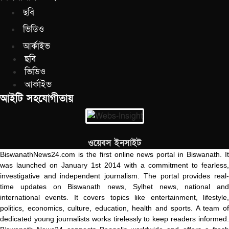
ছবি
ভিডিও
আর্কাইভ
ছবি
ভিডিও
আর্কাইভ
আইটি সহযোগীতায়
ওয়েবস ইনসাইট
BiswanathNews24.com is the first online news portal in Biswanath. It
was launched on January 1st 2014 with a commitment to fearless,
investigative and independent journalism. The portal provides real-
time updates on Biswanath news, Sylhet news, national and
international events. It covers topics like entertainment, lifestyle,
politics, economics, culture, education, health and sports. A team of
dedicated young journalists works tirelessly to keep readers informed.