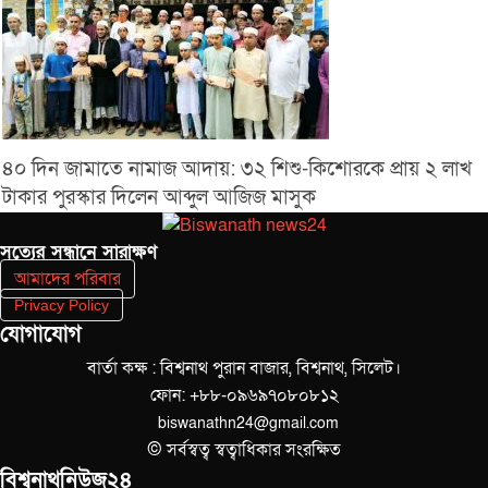
৪০ দিন জামাতে নামাজ আদায়: ৩২ শিশু-কিশোরকে প্রায় ২ লাখ
টাকার পুরস্কার দিলেন আব্দুল আজিজ মাসুক
সত‌্যের সন্ধানে সারাক্ষণ
আমাদের পরিবার
Privacy Policy
যোগাযোগ
বার্তা কক্ষ : বিশ্বনাথ পুরান বাজার, বিশ্বনাথ, সিলেট।
ফোন: +৮৮-০৯৬৯৭০৮০৮১২
biswanathn24@gmail.com
© সর্বস্বত্ব স্বত্বাধিকার সংরক্ষিত
বিশ্বনাথনিউজ২৪