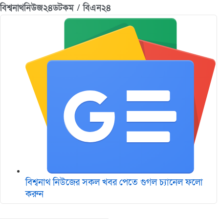
বিশ্বনাথনিউজ২৪ডটকম / বিএন২৪
বিশ্বনাথ নিউজের সকল খবর পেতে গুগল চ‌্যানেল ফলো
করুন