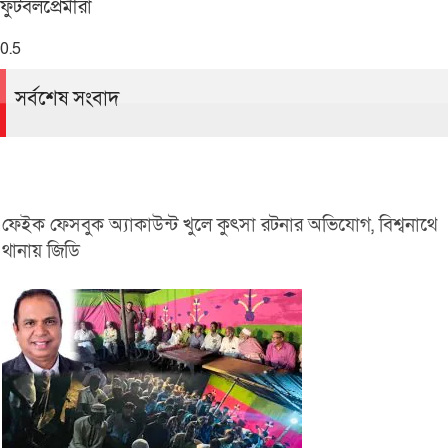
ফুটবলপ্রেমীরা
সর্বশেষ সংবাদ
ফেইক ফেসবুক অ্যাকাউন্ট খুলে কুৎসা রটনার অভিযোগ, বিশ্বনাথে
থানায় জিডি