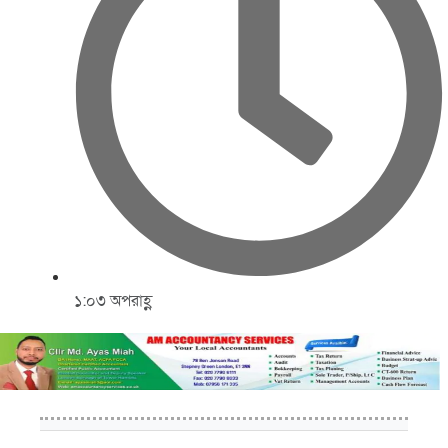
১:০৩ অপরাহ্ণ