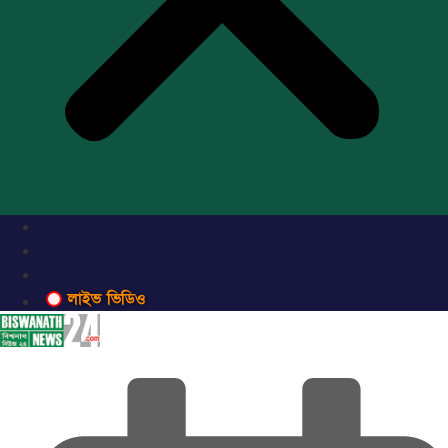
লাইভ ভিডিও