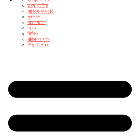
তথ্যপ্রযুক্তি
সাহিত্য-সংস্কৃতি
মুক্তমত
লাইফস্টাইল
মিডিয়া
ভিডিও
পরিচালনা পর্ষদ
উপদেষ্টা পরিষদ