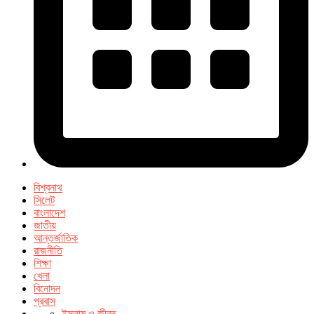
বিশ্বনাথ
সিলেট
বাংলাদেশ
জাতীয়
আন্তর্জাতিক
রাজনীতি
শিক্ষা
খেলা
বিনোদন
প্রবাস
ইসলাম ও জীবন