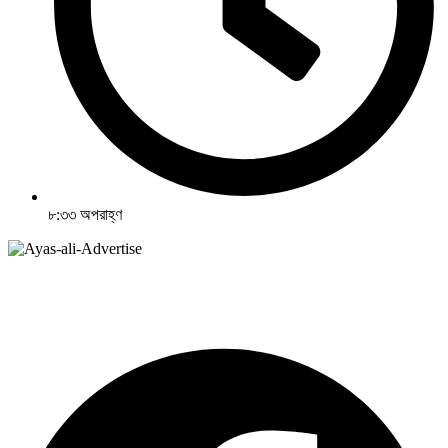
৮:৩৩ অপরাহ্ণ