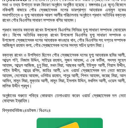
সভা ও তথ্য উপাত্ত ফরম বিতরণ অনুষ্ঠান অনুষ্ঠিত হয়েছে। মঙ্গলবার (১৪ জুন) বিকেলে
নকিখালী বাজারে পৌর স্বেচ্ছাসেবক দলের ভারপ্রাপ্ত আহবায়ক এনামুল হকের
সভাপতিত্বে ও যুগ্ম আহবায়ক আরশ আলীর পরিচালনায় অনুষ্ঠানে প্রধান অতিথির বক্তব্য
রাখেন পৌর বিএনপির সাধারণ সম্পাদক বশির আহমদ।
প্রধান বক্তার বক্তব্য রাখেন উপজেলা বিএনপির সিনিয়র যুগ্ম সাধারণ সম্পাদক মোনায়েম
খান। বিশেষ অতিথির বক্তব্য রাখেন উপজেলা বিএনপির যুগ্ম সাধারণ সম্পাদক ও
উপজেলা স্বেচ্ছাসেবক দলের আহবায়ক কাওছার খান, পৌর বিএনপির সহ দপ্তর সম্পাদক
আজিজুল রহমান কলা, পৌর স্বেচ্ছাসেবক দলের সদস্য সচিব দুলাল মিয়া।
বক্তব্য রাখেন ও উপস্থিত ছিলেন পৌর স্বেচ্ছাসেবক দলের যুগ্ম আহবায়ক ছমির আলী,
আব্দুল গণি, নিজাম উদ্দিন, সাইদুর রহমান, সুজন আহমদ, এ কে ফটিক, সদস্য সুহেল
আহমদ, আব্দুল আজিজ, চুনু মিয়া, মখন মিয়া, আছকর আলী, ইউসুফ আলী, গিয়াস উদ্দীন,
শাইদ উদ্দীন, আব্দুর রশিদ, জাহির আলী, ৯নং ওয়ার্ড স্বেচ্ছাসেবক দল নেতা জায়েদ
আহমদ, দেলোয়ার আহমদ, ওলিউর রহমান, শানুর আলী, শিপন আহমদ, কয়েছ মিয়া, আল
আমিন, মামুন মিয়া, মুক্তার আলী, মামুন মিয়া, ইসলাম উদ্দিন, মখলিস আলী, ওয়েস আলী,
মালিক উদ্দীন প্রমুখ।
অনুষ্ঠানের শুরুতে পবিত্র কোরআন তেলাওয়াত করেন ওয়ার্ড স্বেচ্ছাসেবক দল নেতা
মোহাম্মদ ইব্রাহিম।
বিশ্বনাথনিউজ২৪ডটকম / বিএন২৪