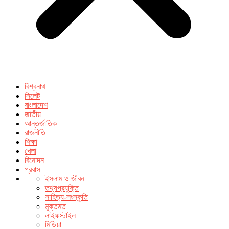
বিশ্বনাথ
সিলেট
বাংলাদেশ
জাতীয়
আন্তর্জাতিক
রাজনীতি
শিক্ষা
খেলা
বিনোদন
প্রবাস
ইসলাম ও জীবন
তথ্যপ্রযুক্তি
সাহিত্য-সংস্কৃতি
মুক্তমত
লাইফস্টাইল
মিডিয়া