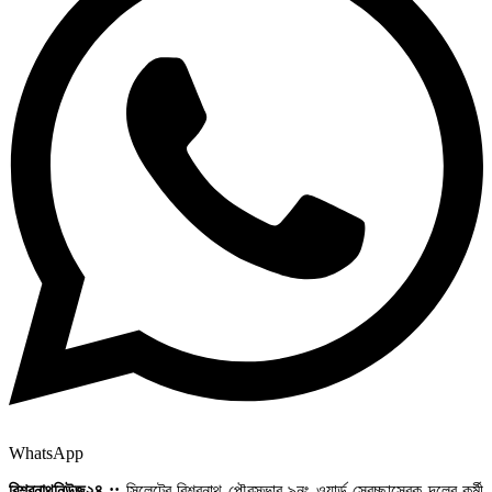
WhatsApp
বিশ্বনাথনিউজ২৪ ::
সিলেটের বিশ্বনাথ পৌরসভার ৯নং ওয়ার্ড স্বেচ্ছাসেবক দলের কর্মী