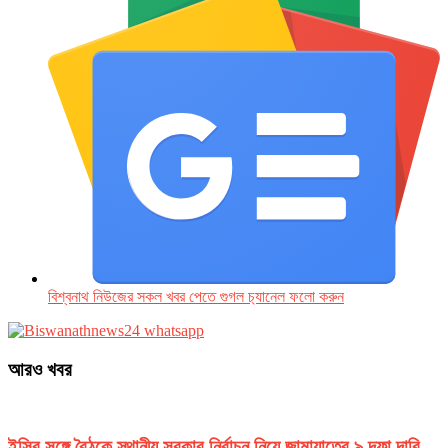
বিশ্বনাথ নিউজের সকল খবর পেতে গুগল চ‌্যানেল ফলো করুন
আরও খবর
ইসির সঙ্গে বৈঠকে স্থানীয় সরকার নির্বাচন নিয়ে জামায়াতের ৯ দফা দাবি