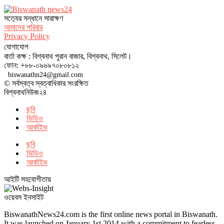
সত‌্যের সন্ধানে সারাক্ষণ
আমাদের পরিবার
Privacy Policy
যোগাযোগ
বার্তা কক্ষ : বিশ্বনাথ পুরান বাজার, বিশ্বনাথ, সিলেট।
ফোন: +৮৮-০৯৬৯৭০৮০৮১২
biswanathn24@gmail.com
© সর্বস্বত্ব স্বত্বাধিকার সংরক্ষিত
বিশ্বনাথনিউজ২৪
ছবি
ভিডিও
আর্কাইভ
ছবি
ভিডিও
আর্কাইভ
আইটি সহযোগীতায়
ওয়েবস ইনসাইট
BiswanathNews24.com is the first online news portal in Biswanath.
It was launched on January 1st 2014 with a commitment to fearless,