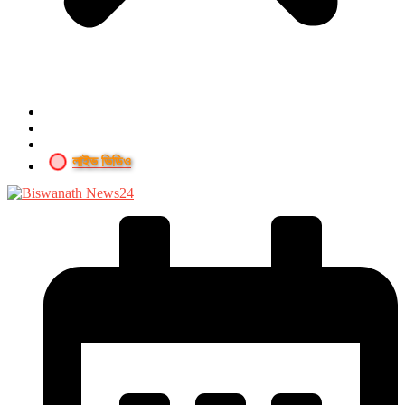
লাইভ ভিডিও