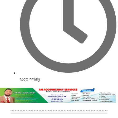
২:৩৩ অপরাহ্ণ