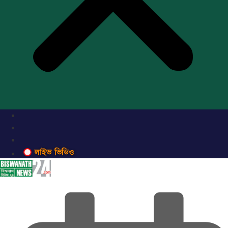
লাইভ ভিডিও