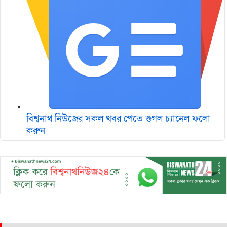
বিশ্বনাথ নিউজের সকল খবর পেতে গুগল চ‌্যানেল ফলো
করুন