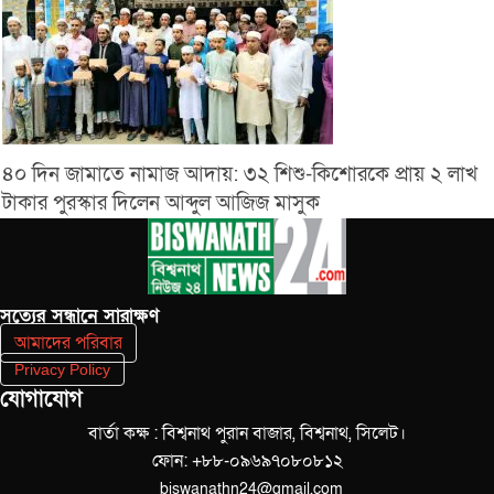
৪০ দিন জামাতে নামাজ আদায়: ৩২ শিশু-কিশোরকে প্রায় ২ লাখ
টাকার পুরস্কার দিলেন আব্দুল আজিজ মাসুক
সত‌্যের সন্ধানে সারাক্ষণ
আমাদের পরিবার
Privacy Policy
যোগাযোগ
বার্তা কক্ষ : বিশ্বনাথ পুরান বাজার, বিশ্বনাথ, সিলেট।
ফোন: +৮৮-০৯৬৯৭০৮০৮১২
biswanathn24@gmail.com