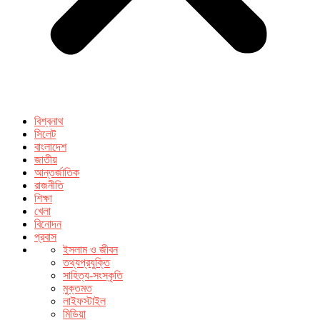
বিশ্বনাথ
সিলেট
বাংলাদেশ
জাতীয়
আন্তর্জাতিক
রাজনীতি
শিক্ষা
খেলা
বিনোদন
প্রবাস
ইসলাম ও জীবন
তথ্যপ্রযুক্তি
সাহিত্য-সংস্কৃতি
মুক্তমত
লাইফস্টাইল
মিডিয়া