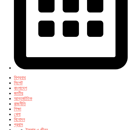
বিশ্বনাথ
সিলেট
বাংলাদেশ
জাতীয়
আন্তর্জাতিক
রাজনীতি
শিক্ষা
খেলা
বিনোদন
প্রবাস
ইসলাম ও জীবন