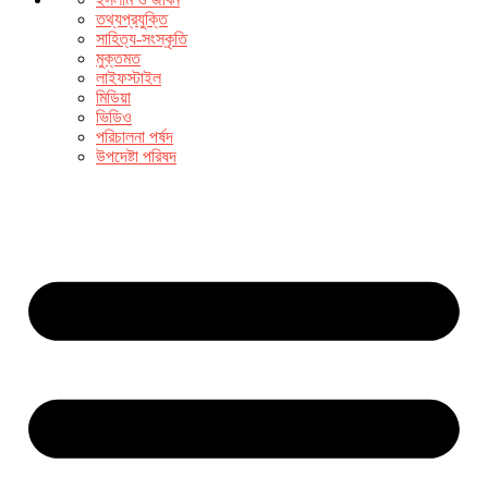
তথ্যপ্রযুক্তি
সাহিত্য-সংস্কৃতি
মুক্তমত
লাইফস্টাইল
মিডিয়া
ভিডিও
পরিচালনা পর্ষদ
উপদেষ্টা পরিষদ