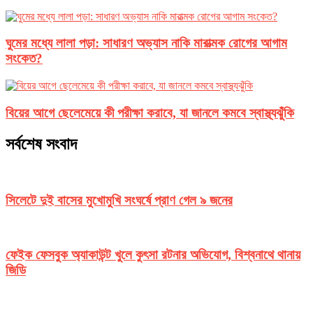
ঘুমের মধ্যে লালা পড়া: সাধারণ অভ্যাস নাকি মারাত্মক রোগের আগাম
সংকেত?
বিয়ের আগে ছেলেমেয়ে কী পরীক্ষা করাবে, যা জানলে কমবে স্বাস্থ্যঝুঁকি
সর্বশেষ সংবাদ
সিলেটে দুই বাসের মুখোমুখি সংঘর্ষে প্রাণ গেল ৯ জনের
ফেইক ফেসবুক অ্যাকাউন্ট খুলে কুৎসা রটনার অভিযোগ, বিশ্বনাথে থানায়
জিডি