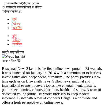
biswanathn24@gmail.com
© সর্বস্বত্ব স্বত্বাধিকার সংরক্ষিত
বিশ্বনাথনিউজ২৪
ছবি
ভিডিও
আর্কাইভ
ছবি
ভিডিও
আর্কাইভ
আইটি সহযোগীতায়
ওয়েবস ইনসাইট
BiswanathNews24.com is the first online news portal in Biswanath.
It was launched on January 1st 2014 with a commitment to fearless,
investigative and independent journalism. The portal provides real-
time updates on Biswanath news, Sylhet news, national and
international events. It covers topics like entertainment, lifestyle,
politics, economics, culture, education, health and sports. A team of
dedicated young journalists works tirelessly to keep readers
informed. Biswanath News24 connects Bengalis worldwide and
offers a fresh perspective on online news.