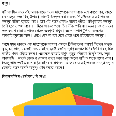
রাখুন।
যদি সাময়িক ভাবে এই তাপপ্রবাহের মধ্যে মাইগ্রেনের সমস্যাকে বশে রাখতে চান, তাহলে
মেনে চলুন সহজ কিছু উপায়। আগেই উল্লেখ করা হয়েছে- ডিহাইড্রেশন মাইগ্রেনের
সমস্যা বাড়িয়ে তুলতে পারে। তাই এই গরমে কোনও ভাবেই শরীরে পানিশূন্যতার সমস্যা
তৈরি হতে দেওয়া যাবে না। দিনে অন্তত পক্ষে তিন লিটার পানি পান করুন। রাস্তায় বের
হলে ব্যাগে ছাতা ও পানির বোতল অবশ্যই রাখুন। এর পাশাপাশি টুপি ও রোদচশমা
অবশ্যই ব্যবহার করুন। চোখে রোদ লাগলে বেড়ে যেতে পারে মাইগ্রেনের সমস্যা।
গরমে সুস্থ থাকতে এবং মাইগ্রেনের সমস্যা এড়াতে চিকিৎসকেরা পরামর্শ দিচ্ছেন জাঙ্ক
ফুড, চা, কফি, চকলেট, রেড ওয়াইন‌, ড্রাই ফ্রুটস, প্রক্রিয়াজাত চিনির তৈরি খাবার, চিজ
জাতীয় খাবার এড়িয়ে চলার। এর বদলে ডায়েটে রাখুন প্রচুর পরিমাণে মৌসুমি ফল, সবুজ
শাকসবজি। ডায়েট কোক বা সোডার বদলে ভরসা রাখুন ডাবের পানি ও ফলের রসের ওপর।
কিন্তু খালি পেটে একদম বাড়ির বাইরে পা রাখবেন। এতে যেমন মাইগ্রেনের সমস্যা বাড়বে
তেমনই গরমে আপনি অসুস্থ বোধ করতে পারেন।
বিশ্বনাথনিউজ২৪ডটকম / বিএন২৪