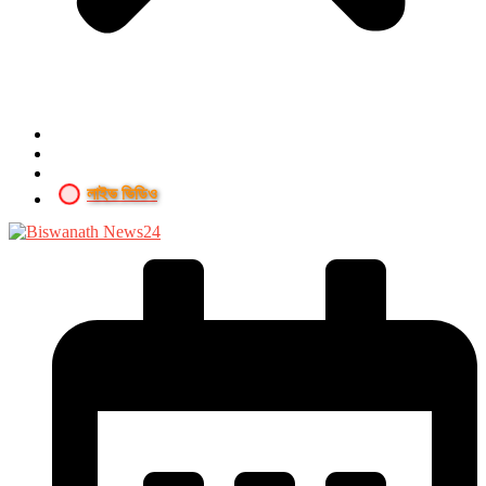
লাইভ ভিডিও