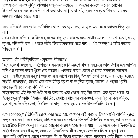
তাপমাত্রা আরও বৃদ্ধি পাওয়ার সম্ভাবনা রয়েছে । গরমের কারণে অনেক রোগের
উপসর্গকে কোনও ভাবে উপেক্ষা করা যায় না। যারা মাইগ্রেন সমস্যার শিকার, তাদের
সমস্যা আরও বেড়ে যায়।
আর যদি এই অবস্থায় প্রতিদিন রোদে বের হতে হয়, তাহলে এর চেয়ে কষ্টকর কিছু হয়
না।
রোদ থেকে বাড়ি বা অফিসে ঢুকলেই শুধু হয়ে যায় অসহ্য মাথার যন্ত্রণা, চোখে ব্যথা, ঘাড়ে
ব্যথা, বমি বমি ভাব। গরমে শরীর ডিহাইড্রেটেড হয়ে যায়। এই অবস্থাও মাইগ্রেনের
পিছনে দায়ী।
তাহলে এই পরিস্থিতিকে এড়াবেন কীভাবে?
বিশেষজ্ঞেরা বলছেন, মাইগ্রেনের সমস্যাকে নিয়ন্ত্রণে রাখার সবচেয়ে ভাল উপায় হল আপনি
যদি এর আসল কারণ খুঁজে বের করেন। একবার কারণ জেনে গেলেই সমস্যার সমাধান
হবে। মাইগ্রেনের যন্ত্রণা শুরু হওয়ার আগে এর কিছু উপসর্গ দেখা দেয়, যার মধ্যে রয়েছে
স্থায়ী মাথাব্যথা, মাথার একপাশে তীব্র ব্যথা বা স্পন্দিত ব্যথা, আলো ও শব্দের প্রতি
সংবেদনশীলতা এবং বমি বমি ভাব।
মাইগ্রেনের এই উপসর্গগুলি মাথা যন্ত্রণার এক থেকে দুই দিন আগে শুরু হতে পারে, যা
‘প্রোড্রোম’ পর্যায় হিসাবে পরিচিত, যেখানে খাদ্যের আকাঙ্ক্ষা, ক্লান্তি বা কম শক্তি,
হতাশা, অতিসক্রিয়তা, বিরক্তি বা ঘাড় শক্ত হওয়ার মত উপসর্গগুলি থাকে।
এখন যেহেতু প্রতিদিনই রোদে বের হতে হয়, সেখানে এই ধরনের উপসর্গগুলি আপনি দ্রুত
লক্ষ্য করবেন। আর যখনই মাইগ্রেনের যে কোনও উপসর্গ উপলব্ধি করবেন, তা সঙ্গে সঙ্গে
ডায়েরিতে লিখে ফেলুন। এতে রোগের কারণ সহজে জানা যায়। এর সঙ্গে কোন দিনগুলিতে
মাইগ্রেনের যন্ত্রণা হচ্ছে এবং সে দিনগুলিতে কী খাচ্ছেন সেগুলিও লিখে রাখুন। এর
পাশাপাশি বেশিক্ষণ রোদে থাকছেন কি না কিংবা কতক্ষণ রোদে থাকছেন সেই দিকে খেয়াল