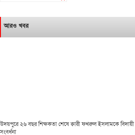
আরও খবর
উদয়পুরে ২৬ বছর শিক্ষকতা শেষে ক্বারী ফখরুল ইসলামকে বিদায়ী
সংবর্ধনা