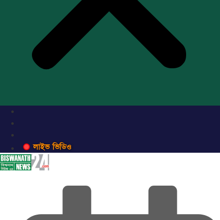
লাইভ ভিডিও