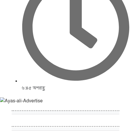
৬:৪৫ অপরাহ্ণ