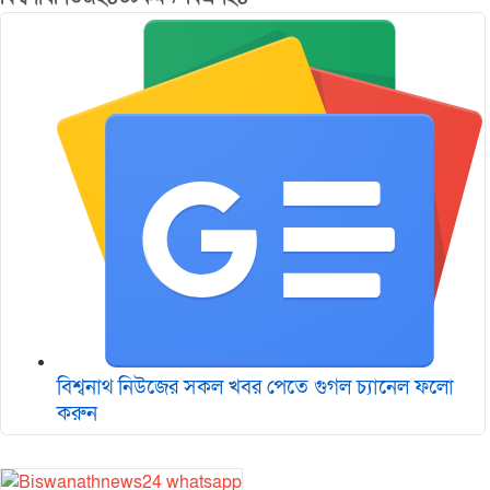
বিশ্বনাথ নিউজের সকল খবর পেতে গুগল চ‌্যানেল ফলো
করুন