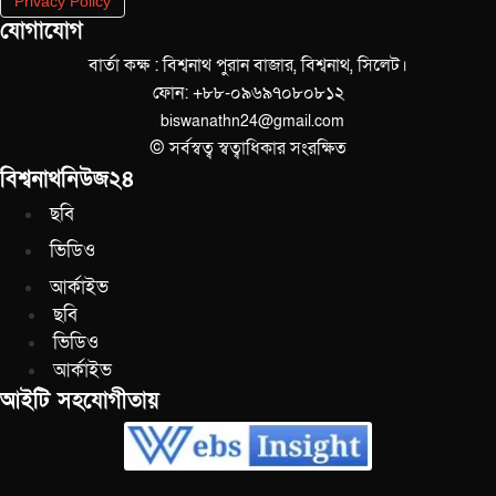
Privacy Policy
যোগাযোগ
বার্তা কক্ষ : বিশ্বনাথ পুরান বাজার, বিশ্বনাথ, সিলেট।
ফোন: +৮৮-০৯৬৯৭০৮০৮১২
biswanathn24@gmail.com
© সর্বস্বত্ব স্বত্বাধিকার সংরক্ষিত
বিশ্বনাথনিউজ২৪
ছবি
ভিডিও
আর্কাইভ
ছবি
ভিডিও
আর্কাইভ
আইটি সহযোগীতায়