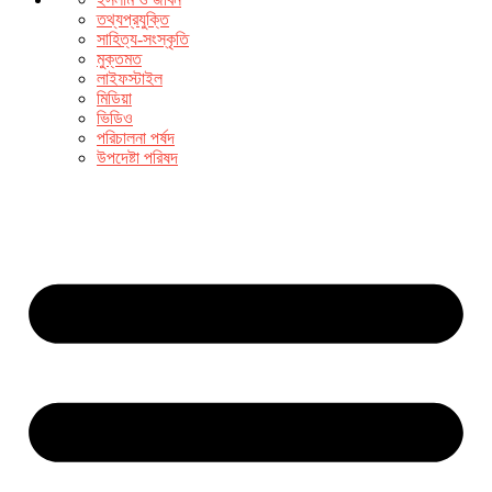
তথ্যপ্রযুক্তি
সাহিত্য-সংস্কৃতি
মুক্তমত
লাইফস্টাইল
মিডিয়া
ভিডিও
পরিচালনা পর্ষদ
উপদেষ্টা পরিষদ