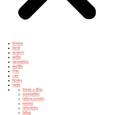
বিশ্বনাথ
সিলেট
বাংলাদেশ
জাতীয়
আন্তর্জাতিক
রাজনীতি
শিক্ষা
খেলা
বিনোদন
প্রবাস
ইসলাম ও জীবন
তথ্যপ্রযুক্তি
সাহিত্য-সংস্কৃতি
মুক্তমত
লাইফস্টাইল
মিডিয়া