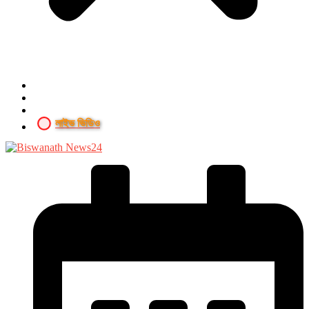
লাইভ ভিডিও