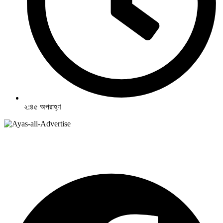
২:৪৫ অপরাহ্ণ