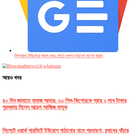
বিশ্বনাথ নিউজের সকল খবর পেতে গুগল চ‌্যানেল ফলো করুন
আরও খবর
৪০ দিন জামাতে নামাজ আদায়: ৩২ শিশু-কিশোরকে প্রায় ২ লাখ টাকার
পুরস্কার দিলেন আব্দুল আজিজ মাসুক
সিলেটে ওয়ার্ক পারমিটে ইউরোপ পাঠানোর নামে প্রতারণা, র‌্যাবের খাঁচায়