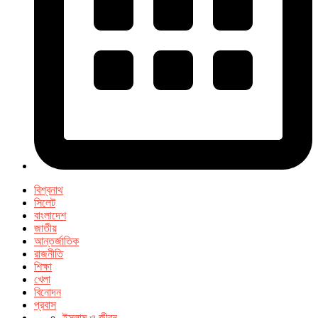
বিশ্বনাথ
সিলেট
বাংলাদেশ
জাতীয়
আন্তর্জাতিক
রাজনীতি
শিক্ষা
খেলা
বিনোদন
প্রবাস
ইসলাম ও জীবন