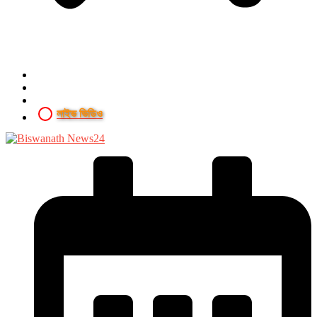
লাইভ ভিডিও