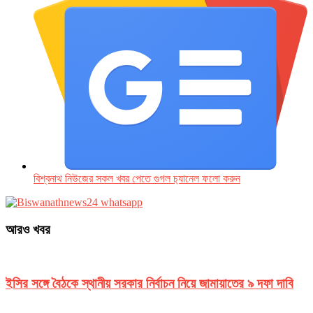
বিশ্বনাথ নিউজের সকল খবর পেতে গুগল চ‌্যানেল ফলো করুন
আরও খবর
ইসির সঙ্গে বৈঠকে স্থানীয় সরকার নির্বাচন নিয়ে জামায়াতের ৯ দফা দাবি