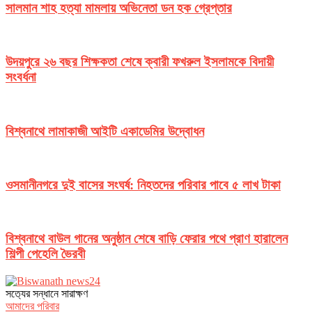
সালমান শাহ হত্যা মামলায় অভিনেতা ডন হক গ্রেপ্তার
উদয়পুরে ২৬ বছর শিক্ষকতা শেষে ক্বারী ফখরুল ইসলামকে বিদায়ী
সংবর্ধনা
বিশ্বনাথে লামাকাজী আইটি একাডেমির উদ্বোধন
ওসমানীনগরে দুই বাসের সংঘর্ষ: নিহতদের পরিবার পাবে ৫ লাখ টাকা
বিশ্বনাথে বাউল গানের অনুষ্ঠান শেষে বাড়ি ফেরার পথে প্রাণ হারালেন
শিল্পী পেহেলি ভৈরবী
সত‌্যের সন্ধানে সারাক্ষণ
আমাদের পরিবার