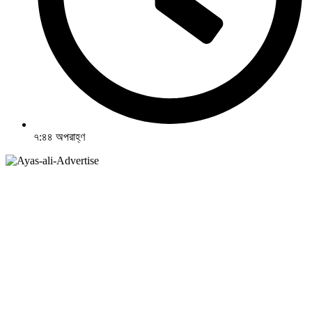
৭:৪৪ অপরাহ্ণ