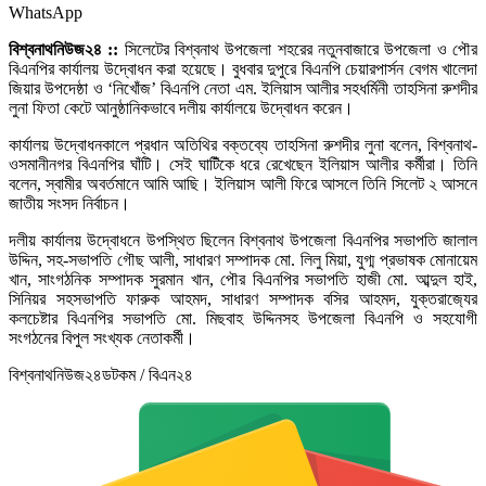
WhatsApp
বিশ্বনাথনিউজ২৪ ::
সিলেটের বিশ্বনাথ উপজেলা শহরের নতুনবাজারে উপজেলা ও পৌর
বিএনপির কার্যালয় উদ্বোধন করা হয়েছে। বুধবার দুপুরে বিএনপি চেয়ারপার্সন বেগম খালেদা
জিয়ার উপদেষ্ঠা ও ‘নিখোঁজ’ বিএনপি নেতা এম. ইলিয়াস আলীর সহধর্মিনী তাহসিনা রুশদীর
লুনা ফিতা কেটে আনুষ্ঠানিকভাবে দলীয় কার্যালয়ে উদ্বোধন করেন।
কার্যালয় উদ্বোধনকালে প্রধান অতিথির বক্তব্যে তাহসিনা রুশদীর লুনা বলেন, বিশ্বনাথ-
ওসমানীনগর বিএনপির ঘাঁটি। সেই ঘাটিঁকে ধরে রেখেছেন ইলিয়াস আলীর কর্মীরা। তিনি
বলেন, স্বামীর অবর্তমানে আমি আছি। ইলিয়াস আলী ফিরে আসলে তিনি সিলেট ২ আসনে
জাতীয় সংসদ নির্বাচন।
দলীয় কার্যালয় উদ্বোধনে উপস্থিত ছিলেন বিশ্বনাথ উপজেলা বিএনপির সভাপতি জালাল
উদ্দিন, সহ-সভাপতি গৌছ আলী, সাধারণ সম্পাদক মো. লিলু মিয়া, যুগ্ম প্রভাষক মোনায়েম
খান, সাংগঠনিক সম্পাদক সুরমান খান, পৌর বিএনপির সভাপতি হাজী মো. আব্দুল হাই,
সিনিয়র সহসভাপতি ফারুক আহমদ, সাধারণ সম্পাদক বসির আহমদ, যুক্তরাজ‌্যের
কলচেষ্টার বিএনপির সভাপতি মো. মিছবাহ উদ্দিনসহ উপজেলা বিএনপি ও সহযোগী
সংগঠনের বিপুল সংখ্যক নেতাকর্মী।
বিশ্বনাথনিউজ২৪ডটকম / বিএন২৪