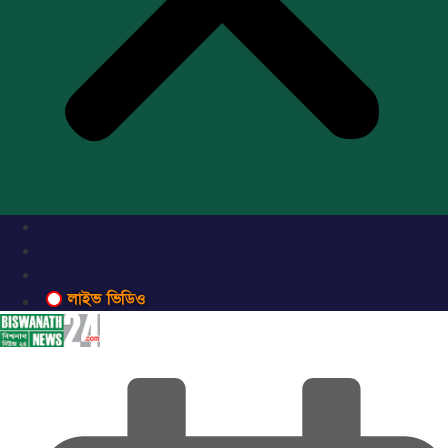
লাইভ ভিডিও