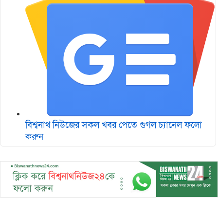
বিশ্বনাথ নিউজের সকল খবর পেতে গুগল চ‌্যানেল ফলো
করুন