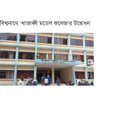
বিশ্বনাথে ‘খাজাঞ্চী মডেল কলেজ’র উদ্বোধন