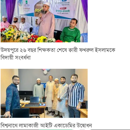
উদয়পুরে ২৬ বছর শিক্ষকতা শেষে ক্বারী ফখরুল ইসলামকে
বিদায়ী সংবর্ধনা
বিশ্বনাথে লামাকাজী আইটি একাডেমির উদ্বোধন