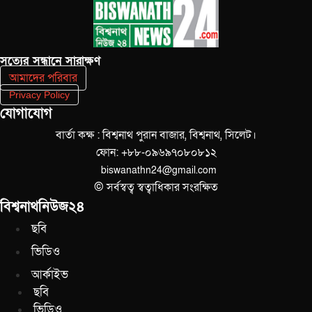
সত‌্যের সন্ধানে সারাক্ষণ
আমাদের পরিবার
Privacy Policy
যোগাযোগ
বার্তা কক্ষ : বিশ্বনাথ পুরান বাজার, বিশ্বনাথ, সিলেট।
ফোন: +৮৮-০৯৬৯৭০৮০৮১২
biswanathn24@gmail.com
© সর্বস্বত্ব স্বত্বাধিকার সংরক্ষিত
বিশ্বনাথনিউজ২৪
ছবি
ভিডিও
আর্কাইভ
ছবি
ভিডিও