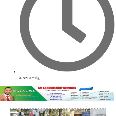
৯:০৩ অপরাহ্ণ