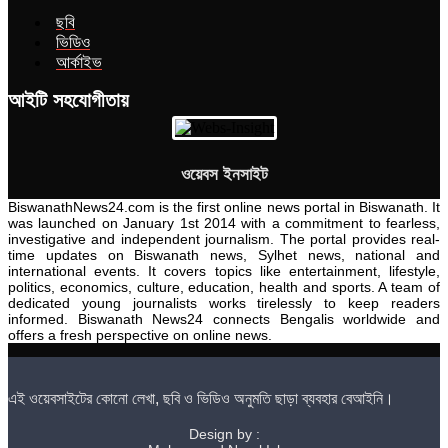
ছবি
ভিডিও
আর্কাইভ
আইটি সহযোগীতায়
ওয়েবস ইনসাইট
BiswanathNews24.com is the first online news portal in Biswanath. It
was launched on January 1st 2014 with a commitment to fearless,
investigative and independent journalism. The portal provides real-
time updates on Biswanath news, Sylhet news, national and
international events. It covers topics like entertainment, lifestyle,
politics, economics, culture, education, health and sports. A team of
dedicated young journalists works tirelessly to keep readers
informed. Biswanath News24 connects Bengalis worldwide and
offers a fresh perspective on online news.
এই ওয়েবসাইটের কোনো লেখা, ছবি ও ভিডিও অনুমতি ছাড়া ব্যবহার বেআইনি।
Design by :