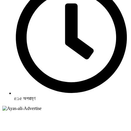
৫:১৫ অপরাহ্ণ