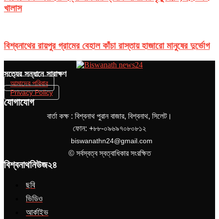
খালাস
বিশ্বনাথের রায়পুর গ্রামের বেহাল কাঁচা রাস্তায় হাজারো মানুষের দুর্ভোগ
সত‌্যের সন্ধানে সারাক্ষণ
আমাদের পরিবার
Privacy Policy
যোগাযোগ
বার্তা কক্ষ : বিশ্বনাথ পুরান বাজার, বিশ্বনাথ, সিলেট।
ফোন: +৮৮-০৯৬৯৭০৮০৮১২
biswanathn24@gmail.com
© সর্বস্বত্ব স্বত্বাধিকার সংরক্ষিত
বিশ্বনাথনিউজ২৪
ছবি
ভিডিও
আর্কাইভ