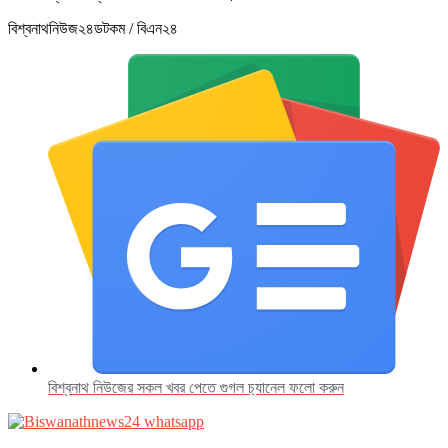
বিশ্বনাথনিউজ২৪ডটকম / বিএন২৪
বিশ্বনাথ নিউজের সকল খবর পেতে গুগল চ‌্যানেল ফলো করুন