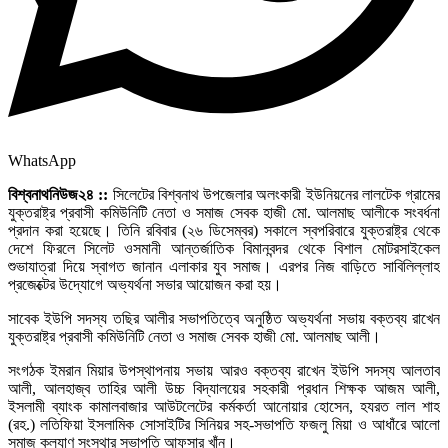
WhatsApp
বিশ্বনাথনিউজ২৪ ::
সিলেটের বিশ্বনাথ উপজেলার অলংকারী ইউনিয়নের লালটেক গ্রামের
যুক্তরাষ্ট্র প্রবাসী কমিউনিটি নেতা ও সমাজ সেবক হাজী মো. আলমাছ আলীকে সংবর্ধনা
প্রদান করা হয়েছে। তিনি রবিবার (২৬ ডিসেম্বর) সকালে স্বপরিবারে যুক্তরাষ্ট্র থেকে
দেশে ফিরলে সিলেট ওসমানী আন্তর্জাতিক বিমানবন্দর থেকে বিশাল মোটরসাইকেল
শুভাযাত্রা দিয়ে স্বাগত জানান এলাকার যুব সমাজ। এরপর নিজ বাড়িতে সাবিলিল্লাহ
প্রজেক্টের উদ্যোগে অভ্যর্থনা সভার আয়োজন করা হয়।
সাবেক ইউপি সদস্য তছির আলীর সভাপতিত্বে অনুষ্ঠিত অভ্যর্থনা সভায় বক্তব্য রাখেন
যুক্তরাষ্ট্র প্রবাসী কমিউনিটি নেতা ও সমাজ সেবক হাজী মো. আলমাছ আলী।
সংগঠক ইমরান মিয়ার উপস্থাপনায় সভায় আরও বক্তব্য রাখেন ইউপি সদস্য আলতাব
আলী, আলহাজ্ব তাহির আলী উচ্চ বিদ্যালয়ের সহকারী প্রধান শিক্ষক আজম আলী,
ইসলামী ব্যাংক কামালবাজার আউটলেটের কর্মকর্তা আনোয়ার হোসেন, হযরত লাল শাহ
(রহ.) লতিফিয়া ইসলামিক সোসাইটির সিনিয়র সহ-সভাপতি ফজলু মিয়া ও আধাঁরে আলো
সমাজ কল্যাণ সংস্থার সভাপতি আফসার খাঁন।