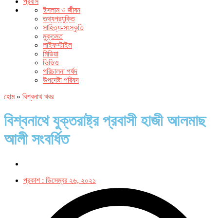
প্রবাস
ইসলাম ও জীবন
তথ্যপ্রযুক্তি
সাহিত্য-সংস্কৃতি
মুক্তমত
লাইফস্টাইল
মিডিয়া
ভিডিও
পরিচালনা পর্ষদ
উপদেষ্টা পরিষদ
হোম
»
বিশ্বনাথ খবর
বিশ্বনাথে যুক্তরাষ্ট্র প্রবাসী হাজী আলমাছ
আলী সংবর্ধিত
প্রকাশ :
ডিসেম্বর ২৬, ২০২১