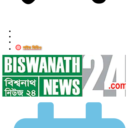
লাইভ ভিডিও