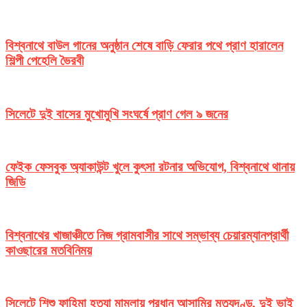
বিশ্বনাথে বাউল গানের অনুষ্ঠান শেষে বাড়ি ফেরার পথে প্রাণ হারালেন
শিল্পী পেহেলি ভৈরবী
সিলেটে দুই বাসের মুখোমুখি সংঘর্ষে প্রাণ গেল ৯ জনের
ফেইক ফেসবুক অ্যাকাউন্ট খুলে কুৎসা রটনার অভিযোগ, বিশ্বনাথে থানায়
জিডি
বিশ্বনাথের খাজাঞ্চীতে নিজ গ্রামবাসীর সাথে সম্ভাব্য চেয়ারম্যানপ্রার্থী
কাওছারের মতবিনিময়
সিলেটে শিশু ফাহিমা হত্যা মামলায় প্রধান আসামির মৃত্যুদণ্ড, দুই ভাই