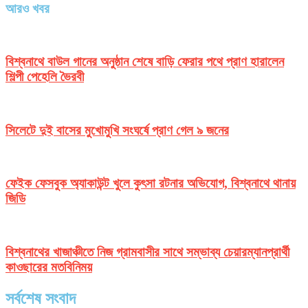
আরও খবর
বিশ্বনাথে বাউল গানের অনুষ্ঠান শেষে বাড়ি ফেরার পথে প্রাণ হারালেন
শিল্পী পেহেলি ভৈরবী
সিলেটে দুই বাসের মুখোমুখি সংঘর্ষে প্রাণ গেল ৯ জনের
ফেইক ফেসবুক অ্যাকাউন্ট খুলে কুৎসা রটনার অভিযোগ, বিশ্বনাথে থানায়
জিডি
বিশ্বনাথের খাজাঞ্চীতে নিজ গ্রামবাসীর সাথে সম্ভাব্য চেয়ারম্যানপ্রার্থী
কাওছারের মতবিনিময়
সর্বশেষ সংবাদ