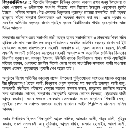
বিশ্বনাথনিউজ২৪ ::
সিলেটের বিশ্বনাথে বিভিন্ন পেশায় অবদান রাখার জন্য উপজেলা ও
পৌর এলাকার ৬ গুণীজনকে সংবর্ধনা দিয়েছে আন-নিয়ামাহ উইমেন্স এডুকেশন ট্রাস্ট
ইউকে। শনিবার সকালে পৌর এলাকার শিমুলতলা গ্রামস্থ জামেয়া ইসলামিয়া হাজী আব্দুছ
ছাত্তার মহিলা মাদ্রাসা মিলনায়তনে ওই সংবর্ধনা প্রদান করা হয়। এতে প্রধান ও
সংবর্ধিত অতিথির বক্তব্য রাখেন প্রাইম ব্যাংক বিয়ানীবাজার শাখার ব্যবস্থাপক তাজ
উদ্দিন আহমেদ।
মাদ্রাসার মজলিসে শুরার সভাপতি হাজী আব্দুল হকের সভাপতিত্বে ও মাদ্রাসার শিক্ষা সচিব
হাফিজ মাওলানা রেজাউল হক রাজুর পরিচালনায় সংবর্ধিত অতিথির বক্তব্য রাখেন নর্থ ইষ্ট
মেডিকেল কলেজ হাসপাতালের সহকারী অধ্যাপক ডা. নূরুল আফসার বদরুল, সিলেট
এমএজি ওসমানী মেডিকেল কলেজের সহকারী অধ্যাপক ও ফরেনসিক মেডিসিন বিভাগের
বিভাগীয় প্রধান ডা. শাসসুল ইসলাম, ইউসিবি ব্যাংক বিয়ানীবাজার শাখার ফাস্ট এ্যাসিটেন্ট
মতিউর রহমান, খেলাফত মজলিস সিলেট জেলা শাখার সাংগঠনিক সম্পাদক কাজী মাওলানা
আব্দুল ওয়াদুদ, যুক্তরাজ্য প্রবাসী শেখ আব্দুল হাই।
অনুষ্ঠানে বিশেষ অতিথির বক্তব্য রাখেন উপজেলা মুক্তিযোদ্ধা সংসদের সাবেক কমান্ডার
বীর মুক্তিযোদ্ধা তৈয়ব আলী, বিশ্বনাথ প্রেস ক্লাবের সহ সভাপতি তজম্মুল আলী রাজু,
অলংকারী ইউনিয়ন পরিষদের মেম্বার নজরুল ইসলাম দুলাল, মাদ্রাসার মজলিসে নায়েবে
সদর আনোয়ার হোসেন, মাদ্রাসার সেক্রেটারি আকবর হোসেন কিসমত, ট্রেজারার হাজী
আব্দুর রহমান। সভার শুরুতে কোরআন তেলাওয়াত করেন মাদ্রাসার শিক্ষার্থী মোছা.
সুমাইয়া বেগম ও স্বাগত বক্তব্য রাখেন মাদ্রাসার ভাইস প্রিন্সিপাল মাওলানা সালিম
আহমদ।
সভায় উপস্থিত ছিলেন শিক্ষানুরাগী আব্দুল খালিক, আলমাস আলী, শানুর আলী, মুহিবুর
রহমান, তরুণ সমাজকর্মী আবু সুফিয়ান, আব্দুল বাছির, কামরান হোসাইন, আরশ আলী,