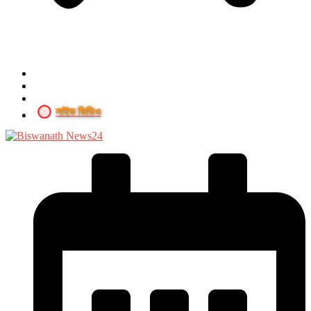
লাইভ ভিডিও