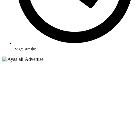
৯:২৫ অপরাহ্ণ