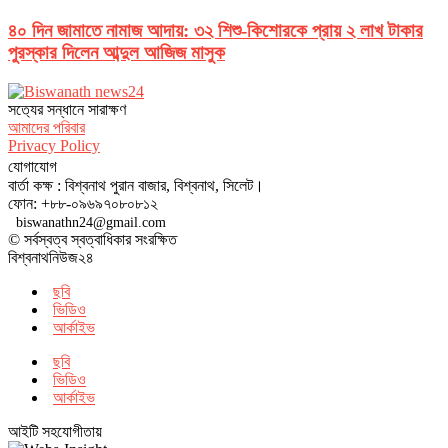
৪০ দিন জামাতে নামাজ আদায়: ৩২ শিশু-কিশোরকে প্রায় ২ লাখ টাকার
পুরস্কার দিলেন আব্দুল আজিজ মাসুক
সত‌্যের সন্ধানে সারাক্ষণ
আমাদের পরিবার
Privacy Policy
যোগাযোগ
বার্তা কক্ষ : বিশ্বনাথ পুরান বাজার, বিশ্বনাথ, সিলেট।
ফোন: +৮৮-০৯৬৯৭০৮০৮১২
biswanathn24@gmail.com
© সর্বস্বত্ব স্বত্বাধিকার সংরক্ষিত
বিশ্বনাথনিউজ২৪
ছবি
ভিডিও
আর্কাইভ
ছবি
ভিডিও
আর্কাইভ
আইটি সহযোগীতায়