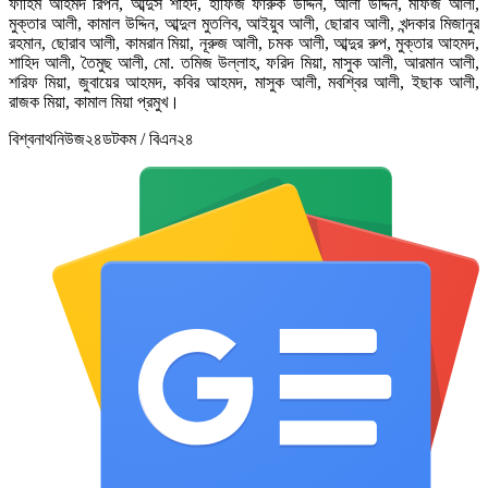
ফাহিম আহমদ রিপন, আব্দুস শহিদ, হাফিজ ফারুক উদ্দিন, আলা উদ্দিন, মফিজ আলী,
মুক্তার আলী, কামাল উদ্দিন, আব্দুল মুতলিব, আইয়ুব আলী, ছোরাব আলী, খন্দকার মিজানুর
রহমান, ছোরাব আলী, কামরান মিয়া, নূরুজ আলী, চমক আলী, আব্দুর রুপ, মুক্তার আহমদ,
শাহিদ আলী, তৈমুছ আলী, মো. তমিজ উল্লাহ, ফরিদ মিয়া, মাসুক আলী, আরমান আলী,
শরিফ মিয়া, জুবায়ের আহমদ, কবির আহমদ, মাসুক আলী, মবশ্বির আলী, ইছাক আলী,
রাজক মিয়া, কামাল মিয়া প্রমুখ।
বিশ্বনাথনিউজ২৪ডটকম / বিএন২৪