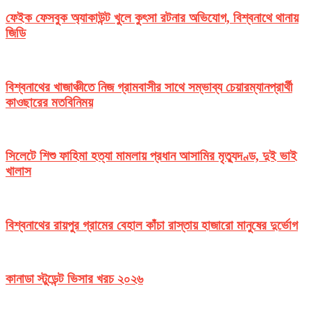
ফেইক ফেসবুক অ্যাকাউন্ট খুলে কুৎসা রটনার অভিযোগ, বিশ্বনাথে থানায়
জিডি
বিশ্বনাথের খাজাঞ্চীতে নিজ গ্রামবাসীর সাথে সম্ভাব্য চেয়ারম্যানপ্রার্থী
কাওছারের মতবিনিময়
সিলেটে শিশু ফাহিমা হত্যা মামলায় প্রধান আসামির মৃত্যুদণ্ড, দুই ভাই
খালাস
বিশ্বনাথের রায়পুর গ্রামের বেহাল কাঁচা রাস্তায় হাজারো মানুষের দুর্ভোগ
কানাডা স্টুডেন্ট ভিসার খরচ ২০২৬