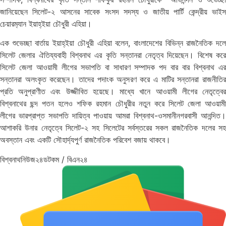
জানিয়েছেন সিলেট-২ আসনের সাবেক সংসদ সদস্য ও জাতীয় পার্টি কেন্দ্রীয় ভাইস
চেয়ারম‌্যান ইয়াহ্ইয়া চৌধুরী এহিয়া।
এক শুভেচ্ছা বার্তায় ইয়াহ্ইয়া চৌধুরী এহিয়া বলেন, বাংলাদেশের বিভিন্ন রাজনৈতিক দলে
সিলেট জেলার ঐতিয্যবাহী বিশ্বনাথ এর কৃতি সন্তানরা নেতৃত্ব দিয়েছেন। বিশেষ করে
সিলেট জেলা আওয়ামী লীগের সভাপতি বা সাধারণ সম্পাদক পদ বার বার বিশ্বনাথ এর
সন্তানরা অলংকৃত করেছেন। তাদের পদাংক অনুসরণ করে এ মাটির সন্তানরা রাজনীতির
প্রতি অনুপ্রাণীত এবং উজ্জীবিত হয়েছে। মাধ্যে খানে আওয়ামী লীগের নেতৃত্বের
বিশ্বনাথের ছন্দ পতন হলেও শফিক রহমান চৌধুরীর নতুন করে সিলেট জেলা আওয়ামী
লীগের ভারপ্রাপ্ত সভাপতি দায়িত্ব পাওয়ায় আমরা বিশ্বনাথ-ওসমানীনগরবাসী আনন্দিত।
আশাকরি উনার নেতৃত্বে সিলেট-২ সহ সিলেটের সর্বস্তরের সকল রাজনৈতিক দলের সহ
অবস্তান এবং একটি সৌহার্দ্যপুর্ণ রাজনৈতিক পরিবেশ বজায় থাকবে।
বিশ্বনাথনিউজ২৪ডটকম / বিএন২৪