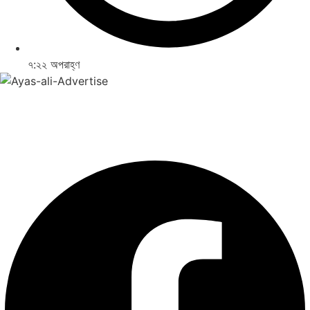
৭:২২ অপরাহ্ণ