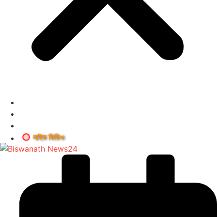
লাইভ ভিডিও