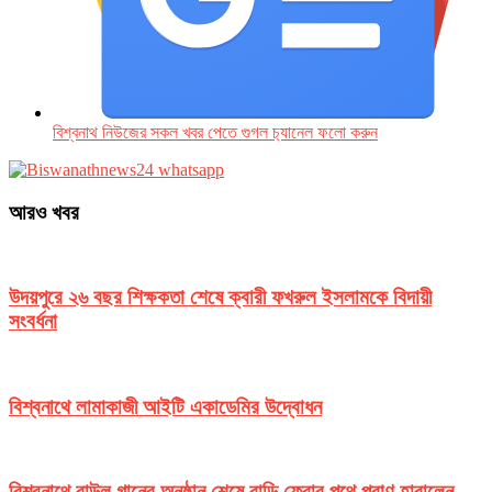
বিশ্বনাথ নিউজের সকল খবর পেতে গুগল চ‌্যানেল ফলো করুন
আরও খবর
উদয়পুরে ২৬ বছর শিক্ষকতা শেষে ক্বারী ফখরুল ইসলামকে বিদায়ী
সংবর্ধনা
বিশ্বনাথে লামাকাজী আইটি একাডেমির উদ্বোধন
বিশ্বনাথে বাউল গানের অনুষ্ঠান শেষে বাড়ি ফেরার পথে প্রাণ হারালেন