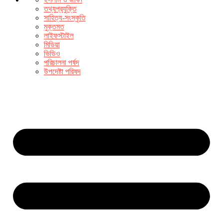
তথ্যপ্রযুক্তি
সাহিত্য-সংস্কৃতি
মুক্তমত
লাইফস্টাইল
মিডিয়া
ভিডিও
পরিচালনা পর্ষদ
উপদেষ্টা পরিষদ