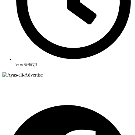
৭:৩৩ অপরাহ্ণ