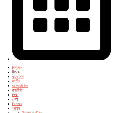
বিশ্বনাথ
সিলেট
বাংলাদেশ
জাতীয়
আন্তর্জাতিক
রাজনীতি
শিক্ষা
খেলা
বিনোদন
প্রবাস
ইসলাম ও জীবন