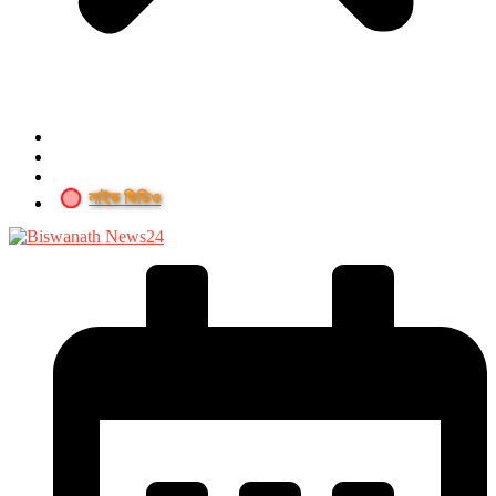
লাইভ ভিডিও