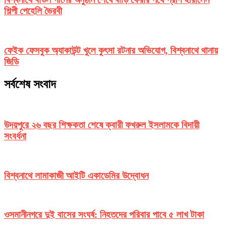
শিল্পী পেহেলি ভৈরবী
ফেইক ফেসবুক অ্যাকাউন্ট খুলে কুৎসা রটনার অভিযোগ, বিশ্বনাথে থানায়
জিডি
সর্বশেষ সংবাদ
উদয়পুরে ২৬ বছর শিক্ষকতা শেষে ক্বারী ফখরুল ইসলামকে বিদায়ী
সংবর্ধনা
বিশ্বনাথে লামাকাজী আইটি একাডেমির উদ্বোধন
ওসমানীনগরে দুই বাসের সংঘর্ষ: নিহতদের পরিবার পাবে ৫ লাখ টাকা