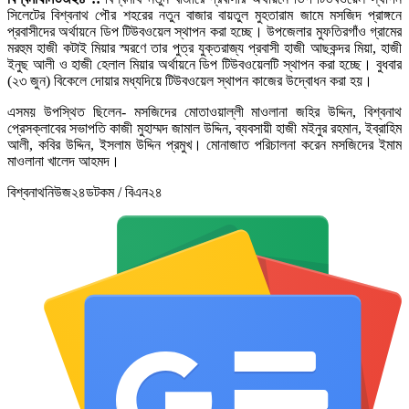
সিলেটের বিশ্বনাথ পৌর শহরের নতুন বাজার বায়তুল মুহতারাম জামে মসজিদ প্রাঙ্গনে
প্রবাসীদের অর্থায়নে ডিপ টিউবওয়েল স্থাপন করা হচ্ছে। উপজেলার মুফতিরগাঁও গ্রামের
মরহুম হাজী কটাই মিয়ার স্মরণে তার পুত্র যুক্তরাজ্য প্রবাসী হাজী আছকন্দর মিয়া, হাজী
ইনুছ আলী ও হাজী হেলাল মিয়ার অর্থায়নে ডিপ টিউবওয়েলটি স্থাপন করা হচ্ছে। বুধবার
(২৩ জুন) বিকেলে দোয়ার মধ্যদিয়ে টিউবওয়েল স্থাপন কাজের উদ্বোধন করা হয়।
এসময় উপস্থিত ছিলেন- মসজিদের মোতাওয়াল্লী মাওলানা জহির উদ্দিন, বিশ্বনাথ
প্রেসক্লাবের সভাপতি কাজী মুহাম্মদ জামাল উদ্দিন, ব্যবসায়ী হাজী মইনুর রহমান, ইব্রাহিম
আলী, কবির উদ্দিন, ইসলাম উদ্দিন প্রমুখ। মোনাজাত পরিচালনা করেন মসজিদের ইমাম
মাওলানা খালেদ আহমদ।
বিশ্বনাথনিউজ২৪ডটকম / বিএন২৪