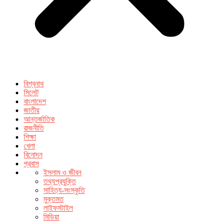
বিশ্বনাথ
সিলেট
বাংলাদেশ
জাতীয়
আন্তর্জাতিক
রাজনীতি
শিক্ষা
খেলা
বিনোদন
প্রবাস
ইসলাম ও জীবন
তথ্যপ্রযুক্তি
সাহিত্য-সংস্কৃতি
মুক্তমত
লাইফস্টাইল
মিডিয়া