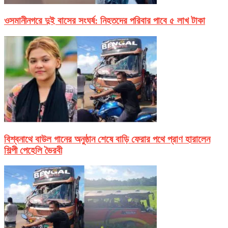
ওসমানীনগরে দুই বাসের সংঘর্ষ: নিহতদের পরিবার পাবে ৫ লাখ টাকা
বিশ্বনাথে বাউল গানের অনুষ্ঠান শেষে বাড়ি ফেরার পথে প্রাণ হারালেন
শিল্পী পেহেলি ভৈরবী