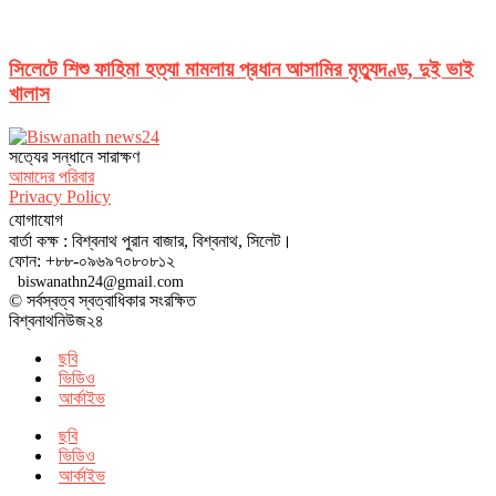
সিলেটে শিশু ফাহিমা হত্যা মামলায় প্রধান আসামির মৃত্যুদণ্ড, দুই ভাই
খালাস
সত‌্যের সন্ধানে সারাক্ষণ
আমাদের পরিবার
Privacy Policy
যোগাযোগ
বার্তা কক্ষ : বিশ্বনাথ পুরান বাজার, বিশ্বনাথ, সিলেট।
ফোন: +৮৮-০৯৬৯৭০৮০৮১২
biswanathn24@gmail.com
© সর্বস্বত্ব স্বত্বাধিকার সংরক্ষিত
বিশ্বনাথনিউজ২৪
ছবি
ভিডিও
আর্কাইভ
ছবি
ভিডিও
আর্কাইভ