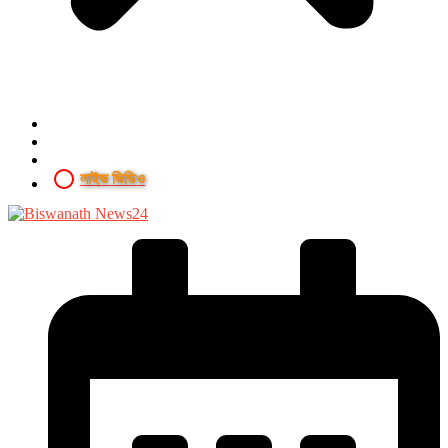
লাইভ ভিডিও