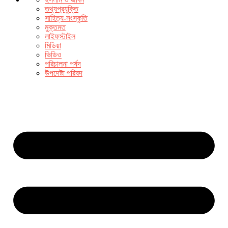
তথ্যপ্রযুক্তি
সাহিত্য-সংস্কৃতি
মুক্তমত
লাইফস্টাইল
মিডিয়া
ভিডিও
পরিচালনা পর্ষদ
উপদেষ্টা পরিষদ