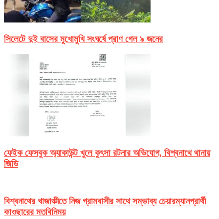
সিলেটে দুই বাসের মুখোমুখি সংঘর্ষে প্রাণ গেল ৯ জনের
ফেইক ফেসবুক অ্যাকাউন্ট খুলে কুৎসা রটনার অভিযোগ, বিশ্বনাথে থানায়
জিডি
বিশ্বনাথের খাজাঞ্চীতে নিজ গ্রামবাসীর সাথে সম্ভাব্য চেয়ারম্যানপ্রার্থী
কাওছারের মতবিনিময়