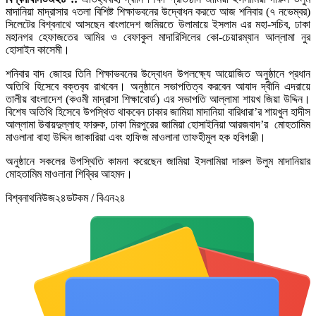
মাদানিয়া মাদ্রাসার ৭তলা বিশিষ্ট শিক্ষাভবনের উদ্বোধন করতে আজ শনিবার (৭ নভেম্বর)
সিলেটের বিশ্বনাথে আসছেন বাংলাদেশ জমিয়তে উলামায়ে ইসলাম এর মহা-সচিব, ঢাকা
মহানগর হেফাজতের আমির ও বেফাকুল মাদারিসিলের কো-চেয়ারম্যান আল্লামা নুর
হোসাইন কাসেমী।
শনিবার বাদ জোহর তিনি শিক্ষাভবনের উদ্বোধন উপলক্ষ‌্যে আয়োজিত অনুষ্ঠানে প্রধান
অতিথি হিসেবে বক্তব‌্য রাখবেন। অনুষ্ঠানে সভাপতিত্ব করবেন আযাদ দ্বীনি এদরায়ে
তালীয় বাংলাদেশ (কওমী মাদ্রাসা শিক্ষাবোর্ড) এর সভাপতি আল্লামা শায়খ জিয়া উদ্দিন।
বিশেষ অতিথি হিসেবে উপস্থিত থাকবেন ঢাকার জামিয়া মাদানিয়া বারিধারা’র শায়খুল হাদীস
আল্লামা উবায়দুল্লাহ ফারুক, ঢাকা মিরপুরের জামিয়া হোসাইনিয়া আরজবাদ’র মোহতামিম
মাওলানা বাহা উদ্দিন জাকারিয়া এবং হাফিজ মাওলানা তাফহীমুল হক হবিগঞ্জী।
অনুষ্ঠানে সকলের উপস্থিতি কামনা করেছেন জামিয়া ইসলামিয়া দারুল উলুম মাদানিয়ার
মোহতামিম মাওলানা শিব্বির আহমদ।
বিশ্বনাথনিউজ২৪ডটকম / বিএন২৪