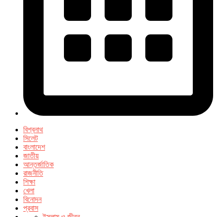
বিশ্বনাথ
সিলেট
বাংলাদেশ
জাতীয়
আন্তর্জাতিক
রাজনীতি
শিক্ষা
খেলা
বিনোদন
প্রবাস
ইসলাম ও জীবন