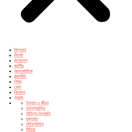
বিশ্বনাথ
সিলেট
বাংলাদেশ
জাতীয়
আন্তর্জাতিক
রাজনীতি
শিক্ষা
খেলা
বিনোদন
প্রবাস
ইসলাম ও জীবন
তথ্যপ্রযুক্তি
সাহিত্য-সংস্কৃতি
মুক্তমত
লাইফস্টাইল
মিডিয়া