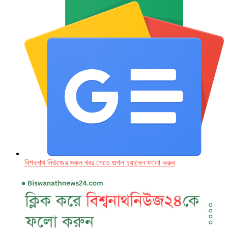
বিশ্বনাথ নিউজের সকল খবর পেতে গুগল চ‌্যানেল ফলো করুন