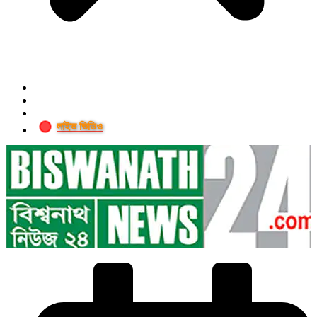
লাইভ ভিডিও