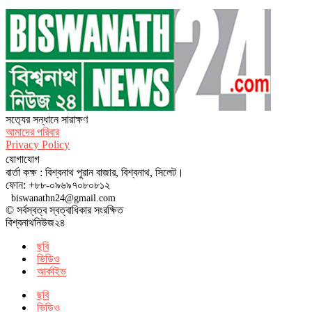
সত‌্যের সন্ধানে সারাক্ষণ
আমাদের পরিবার
Privacy Policy
যোগাযোগ
বার্তা কক্ষ : বিশ্বনাথ পুরান বাজার, বিশ্বনাথ, সিলেট।
ফোন: +৮৮-০৯৬৯৭০৮০৮১২
biswanathn24@gmail.com
© সর্বস্বত্ব স্বত্বাধিকার সংরক্ষিত
বিশ্বনাথনিউজ২৪
ছবি
ভিডিও
আর্কাইভ
ছবি
ভিডিও