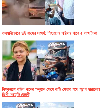
ওসমানীনগরে দুই বাসের সংঘর্ষ: নিহতদের পরিবার পাবে ৫ লাখ টাকা
বিশ্বনাথে বাউল গানের অনুষ্ঠান শেষে বাড়ি ফেরার পথে প্রাণ হারালেন
শিল্পী পেহেলি ভৈরবী