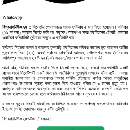
WhatsApp
বিশ্বনাথনিউজ২৪ ::
সিলেটের গোলাপগঞ্জে সড়ক দুর্ঘটনায় ৫ জন নিহত হয়েছেন। শনিবার
(২৯ আগস্ট) সকালে সিলেট-জকিগঞ্জ সড়কে গোলাপগঞ্জ সদর ইউনিয়নের চৌঘরী এলাকার
ওয়াসিমা কমিউনিটি সেন্টারের সম্মুখে এ দুর্ঘটনাটি ঘটে।
দুর্ঘটনায় নিহতরা হলেন উপজেলার ফুলবাড়ি ইউনিয়নের লরিফর গ্রামের মৃত আজমল আলীর
পুত্র লাল মিয়া (২৭), একই গ্রামের জাকারিয়া আহমদ, গোলাপগঞ্জ সদর ইউনিয়নের
ফাজিলপুর গ্রামের বাহার উদ্দিন (৪০) অন‌্য দু’জনের পরিচয় জানা যায়নি।
জানা যায়, শনিবার সকাল ১০টার দিকে সিলেট থেকে ছেড়ে যাওয়া বড়লেখাগামী একটি
বাসের সাথে সিলেটগামী একটি সিএনজি অটোরিক্সার মুখোমুখি সংঘর্ষের ঘটনা ঘটে। এসময়
স্থানীয় জনসাধারণ ও গোলাপগঞ্জ ফায়ার সার্ভিস স্টেশনের কর্মীরা আহত যাত্রীদের
গোলাপগঞ্জ উপজেলা স্বাস্থ্য কমপ্লেক্সে নিয়ে যাওয়ার পথিমধ‌্যে ৩ জনের মৃত্যু হয়।
এছাড়াও আশংকাজনক অবস্থায় আরোও ২জনকে সিলেট এমএজি ওসমানী মেডিকেল
কলেজ হাসপাতালে নেওয়া হলে কর্তব্যরত চিকিৎসক তাদের মৃত ঘোষণা করেন।
৫ জনের মৃত্যুর বিষয়টি সাংবাদিকদের নিশ্চিত করেছেন গোলাপগঞ্জ মডেল থানার অফিসার
ইনচার্জ (ওসি) মোহাম্মদ হারুনুর রশীদ চৌধুরী ।
বিশ্বনাথনিউজ২৪ডটকম / বিএন২৪