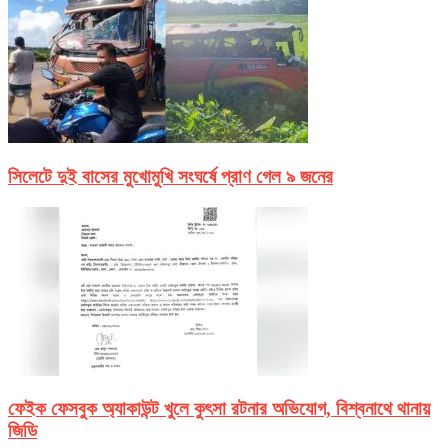
সিলেটে দুই বাসের মুখোমুখি সংঘর্ষে প্রাণ গেল ৯ জনের
ফেইক ফেসবুক অ্যাকাউন্ট খুলে কুৎসা রটনার অভিযোগ, বিশ্বনাথে থানায়
জিডি