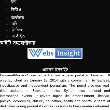
ছবি
ভিডিও
আর্কাইভ
ছবি
ভিডিও
আর্কাইভ
আইটি সহযোগীতায়
ওয়েবস ইনসাইট
BiswanathNews24.com is the first online news portal in Biswanath. It
was launched on January 1st 2014 with a commitment to fearless,
investigative and independent journalism. The portal provides real-
time updates on Biswanath news, Sylhet news, national and
international events. It covers topics like entertainment, lifestyle,
politics, economics, culture, education, health and sports. A team of
dedicated young journalists works tirelessly to keep readers informed.