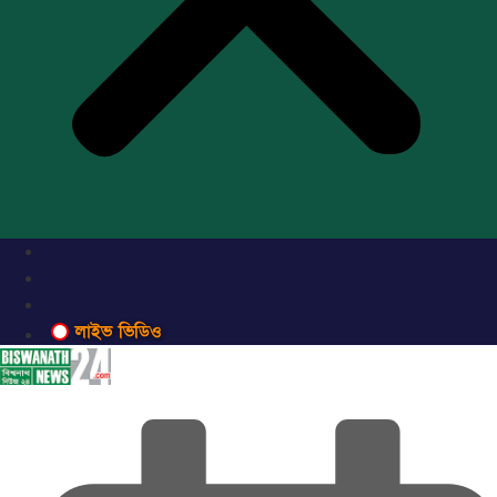
লাইভ ভিডিও