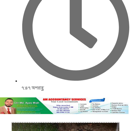
৭:৪৭ অপরাহ্ণ