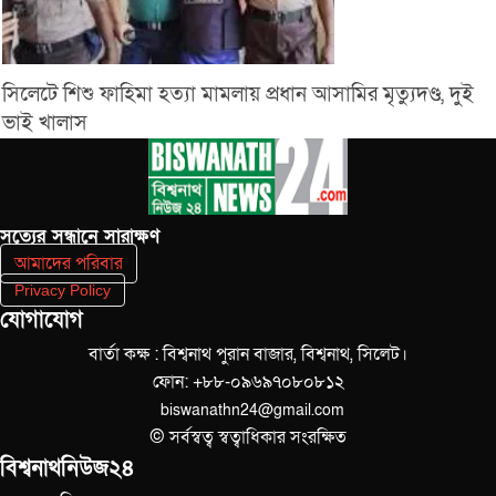
সিলেটে শিশু ফাহিমা হত্যা মামলায় প্রধান আসামির মৃত্যুদণ্ড, দুই
ভাই খালাস
সত‌্যের সন্ধানে সারাক্ষণ
আমাদের পরিবার
Privacy Policy
যোগাযোগ
বার্তা কক্ষ : বিশ্বনাথ পুরান বাজার, বিশ্বনাথ, সিলেট।
ফোন: +৮৮-০৯৬৯৭০৮০৮১২
biswanathn24@gmail.com
© সর্বস্বত্ব স্বত্বাধিকার সংরক্ষিত
বিশ্বনাথনিউজ২৪