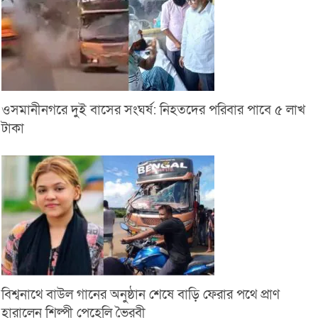
ওসমানীনগরে দুই বাসের সংঘর্ষ: নিহতদের পরিবার পাবে ৫ লাখ
টাকা
বিশ্বনাথে বাউল গানের অনুষ্ঠান শেষে বাড়ি ফেরার পথে প্রাণ
হারালেন শিল্পী পেহেলি ভৈরবী