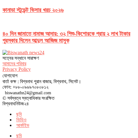
কানাডা স্টুডেন্ট ভিসার খরচ ২০২৬
৪০ দিন জামাতে নামাজ আদায়: ৩২ শিশু-কিশোরকে প্রায় ২ লাখ টাকার
পুরস্কার দিলেন আব্দুল আজিজ মাসুক
সত‌্যের সন্ধানে সারাক্ষণ
আমাদের পরিবার
Privacy Policy
যোগাযোগ
বার্তা কক্ষ : বিশ্বনাথ পুরান বাজার, বিশ্বনাথ, সিলেট।
ফোন: +৮৮-০৯৬৯৭০৮০৮১২
biswanathn24@gmail.com
© সর্বস্বত্ব স্বত্বাধিকার সংরক্ষিত
বিশ্বনাথনিউজ২৪
ছবি
ভিডিও
আর্কাইভ
ছবি