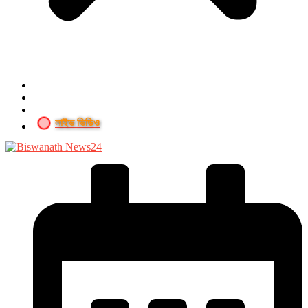
লাইভ ভিডিও