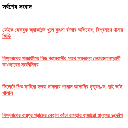
সর্বশেষ সংবাদ
ফেইক ফেসবুক অ্যাকাউন্ট খুলে কুৎসা রটনার অভিযোগ, বিশ্বনাথে থানায়
জিডি
বিশ্বনাথের খাজাঞ্চীতে নিজ গ্রামবাসীর সাথে সম্ভাব্য চেয়ারম্যানপ্রার্থী
কাওছারের মতবিনিময়
সিলেটে শিশু ফাহিমা হত্যা মামলায় প্রধান আসামির মৃত্যুদণ্ড, দুই ভাই
খালাস
বিশ্বনাথের রায়পুর গ্রামের বেহাল কাঁচা রাস্তায় হাজারো মানুষের দুর্ভোগ