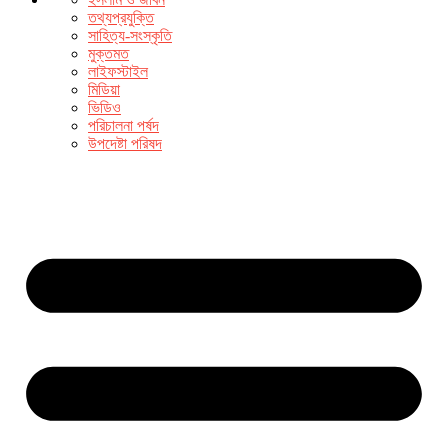
তথ্যপ্রযুক্তি
সাহিত্য-সংস্কৃতি
মুক্তমত
লাইফস্টাইল
মিডিয়া
ভিডিও
পরিচালনা পর্ষদ
উপদেষ্টা পরিষদ