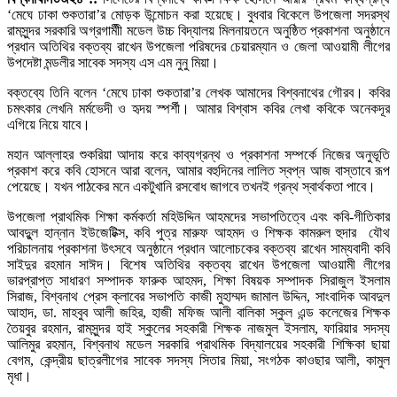
‘মেঘে ঢাকা শুকতারা’র মোড়ক উন্মোচন করা হয়েছে। বুধবার বিকেলে উপজেলা সদরস্থ
রামসুন্দর সরকারি অগ্রগামীী মডেল উচ্চ বিদ্যালয় মিলনায়তনে অনুষ্ঠিত প্রকাশনা অনুষ্ঠানে
প্রধান অতিথির বক্তব্য রাখেন উপজেলা পরিষদের চেয়ারম্যান ও জেলা আওয়ামী লীগের
উপদেষ্টা মন্ডলীর সাবেক সদস্য এস এম নুনু মিয়া।
বক্তব্যে তিনি বলেন ‘মেঘে ঢাকা শুকতারা’র লেখক আমাদের বিশ্বনাথের গৌরব। কবির
চমৎকার লেখনি মর্মভেদী ও হৃদয় স্পর্শী। আমার বিশ্বাস কবির লেখা কবিকে অনেকদূর
এগিয়ে নিয়ে যাবে।
মহান আল্লাহর শুকরিয়া আদায় করে কাব্যগ্রন্থ ও প্রকাশনা সম্পর্কে নিজের অনুভূতি
প্রকাশ করে কবি হোসনে আরা বলেন, আমার বহুদিনের লালিত স্বপ্ন আজ বাস্তাবে রূপ
পেয়েছে। যখন পাঠকের মনে একটুখানি রসবোধ জাগবে তখনই গ্রন্থ স্বার্থকতা পাবে।
উপজেলা প্রাথমিক শিক্ষা কর্মকর্তা মহিউদ্দিন আহমদের সভাপতিত্বে এবং কবি-গীতিকার
আবদুুল হান্নান ইউজেটিক্স, কবি পুত্র মারুফ আহমদ ও শিক্ষক কামরুল হুদার যৌথ
পরিচালনায় প্রকাশনা উৎসবে অনুষ্ঠানে প্রধান আলোচকের বক্তব্য রাখেন সাম্যবাদী কবি
সাইদুর রহমান সাঈদ। বিশেষ অতিথির বক্তব্য রাখেন উপজেলা আওয়ামী লীগের
ভারপ্রাপ্ত সাধারণ সম্পাদক ফারুক আহমদ, শিক্ষা বিষয়ক সম্পাদক সিরাজুল ইসলাম
সিরাজ, বিশ্বনাথ প্রেস ক্লাবের সভাপতি কাজী মুহাম্মদ জামাল উদ্দিন, সাংবাদিক আবদুল
আহাদ, ডা. মাহবুব আলী জহির, হাজী মফিজ আলী বালিকা স্কুল এন্ড কলেজের শিক্ষক
তৈয়বুর রহমান, রামসুন্দর হাই স্কুলের সহকারী শিক্ষক নাজমুল ইসলাম, ফারিয়ার সদস্য
আলিমুর রহমান, বিশ্বনাথ মডেল সরকারি প্রাথমিক বিদ্যালয়ের সহকারী শিক্ষিকা ছায়া
বেগম, কেন্দ্রীয় ছাত্রলীগের সাবেক সদস্য সিতার মিয়া, সংগঠক কাওছার আলী, কামুল
মৃধা।