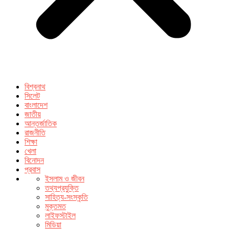
বিশ্বনাথ
সিলেট
বাংলাদেশ
জাতীয়
আন্তর্জাতিক
রাজনীতি
শিক্ষা
খেলা
বিনোদন
প্রবাস
ইসলাম ও জীবন
তথ্যপ্রযুক্তি
সাহিত্য-সংস্কৃতি
মুক্তমত
লাইফস্টাইল
মিডিয়া