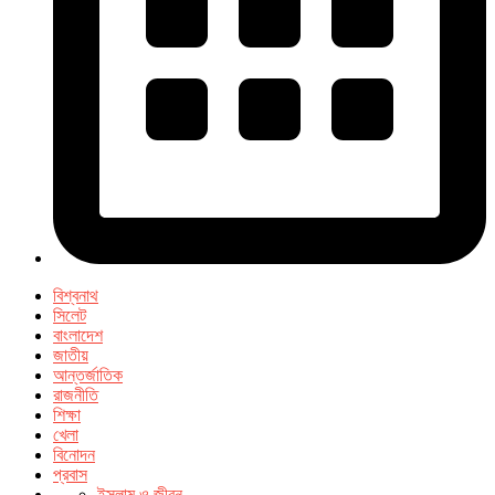
বিশ্বনাথ
সিলেট
বাংলাদেশ
জাতীয়
আন্তর্জাতিক
রাজনীতি
শিক্ষা
খেলা
বিনোদন
প্রবাস
ইসলাম ও জীবন