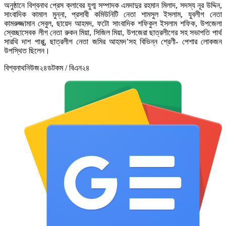
অনুষ্ঠানে বিশ্বনাথ প্রেস ক্লাবের যুগ্ম সম্পাদক এমদাদুর রহমান মিলাদ, সদস্য নূর উদ্দিন,
সাংবাদিক কামাল মুন্না, প্রসাবী কমিউনিটি নেতা শামসুল ইসলাম, যুবলীগ নেতা
কামরুজ্জামান সেবুল, ছায়েদ আহমদ, ফটো সাংবাদিক শফিকুল ইসলাম শফিক, উপজেলা
স্বেচ্ছাসেবক লীগ নেতা রুকন মিয়া, সিজিল মিয়া, উপজেরা ছাত্রলীগের সহ সভাপতি পার্থ
সারথি দাশ পাপ্পু, ছাত্রলীগ নেতা জমির আহমদ’সহ বিভিন্ন শ্রেণী- পেশার লোকজন
উপস্থিত ছিলেন।
বিশ্বনাথনিউজ২৪ডটকম / বিএন২৪