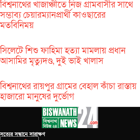
বিশ্বনাথের খাজাঞ্চীতে নিজ গ্রামবাসীর সাথে
সম্ভাব্য চেয়ারম্যানপ্রার্থী কাওছারের
মতবিনিময়
সিলেটে শিশু ফাহিমা হত্যা মামলায় প্রধান
আসামির মৃত্যুদণ্ড, দুই ভাই খালাস
বিশ্বনাথের রায়পুর গ্রামের বেহাল কাঁচা রাস্তায়
হাজারো মানুষের দুর্ভোগ
সত‌্যের সন্ধানে সারাক্ষণ