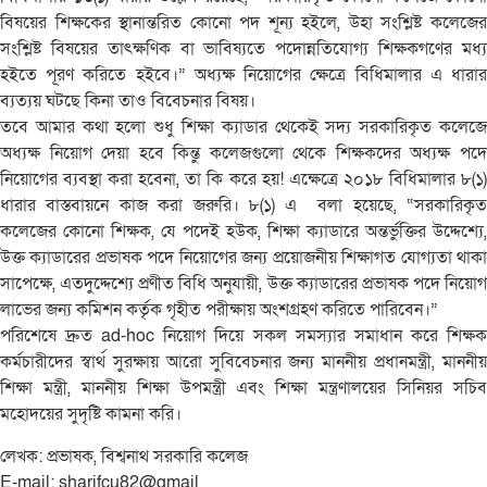
বিষয়ের শিক্ষকের স্থানান্তরিত কোনো পদ শূন্য হইলে, উহা সংশ্লিষ্ট কলেজের
সংশ্লিষ্ট বিষয়ের তাৎক্ষণিক বা ভাবিষ্যতে পদোন্নতিযোগ্য শিক্ষকগণের মধ্য
হইতে পূরণ করিতে হইবে।” অধ্যক্ষ নিয়োগের ক্ষেত্রে বিধিমালার এ ধারার
ব্যত্যয় ঘটছে কিনা তাও বিবেচনার বিষয়।
তবে আমার কথা হলো শুধু শিক্ষা ক্যাডার থেকেই সদ্য সরকারিকৃত কলেজে
অধ্যক্ষ নিয়োগ দেয়া হবে কিন্তু কলেজগুলো থেকে শিক্ষকদের অধ্যক্ষ পদে
নিয়োগের ব্যবস্থা করা হবেনা, তা কি করে হয়! এক্ষেত্রে ২০১৮ বিধিমালার ৮(১)
ধারার বাস্তবায়নে কাজ করা জরুরি। ৮(১) এ বলা হয়েছে, “সরকারিকৃত
কলেজের কোনো শিক্ষক, যে পদেই হউক, শিক্ষা ক্যাডারে অন্তর্ভুক্তির উদ্দেশ্যে,
উক্ত ক্যাডারের প্রভাষক পদে নিয়োগের জন্য প্রয়োজনীয় শিক্ষাগত যোগ্যতা থাকা
সাপেক্ষে, এতদুদ্দেশ্যে প্রণীত বিধি অনুযায়ী, উক্ত ক্যাডারের প্রভাষক পদে নিয়োগ
লাভের জন্য কমিশন কর্তৃক গৃহীত পরীক্ষায় অংশগ্রহণ করিতে পারিবেন।”
পরিশেষে দ্রুত ad-hoc নিয়োগ দিয়ে সকল সমস্যার সমাধান করে শিক্ষক
কর্মচারীদের স্বার্থ সুরক্ষায় আরো সুবিবেচনার জন্য মাননীয় প্রধানমন্ত্রী, মাননীয়
শিক্ষা মন্ত্রী, মাননীয় শিক্ষা উপমন্ত্রী এবং শিক্ষা মন্ত্রণালয়ের সিনিয়র সচিব
মহোদয়ের সুদৃষ্টি কামনা করি।
লেখক: প্রভাষক, বিশ্বনাথ সরকারি কলেজ
E-mail: sharifcu82@gmail