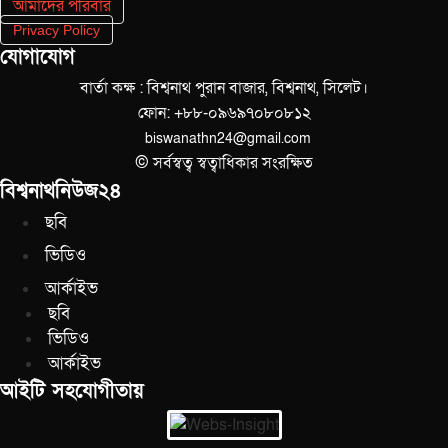
আমাদের পরিবার
Privacy Policy
যোগাযোগ
বার্তা কক্ষ : বিশ্বনাথ পুরান বাজার, বিশ্বনাথ, সিলেট।
ফোন: +৮৮-০৯৬৯৭০৮০৮১২
biswanathn24@gmail.com
© সর্বস্বত্ব স্বত্বাধিকার সংরক্ষিত
বিশ্বনাথনিউজ২৪
ছবি
ভিডিও
আর্কাইভ
ছবি
ভিডিও
আর্কাইভ
আইটি সহযোগীতায়