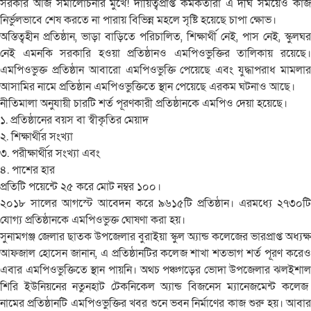
সরকার আজ সমালোচনার মুখে! দায়িত্বপ্রাপ্ত কর্মকর্তারা এ দীর্ঘ সময়েও কাজ
নির্ভুলভাবে শেষ করতে না পারায় বিভিন্ন মহলে সৃষ্টি হয়েছে চাপা ক্ষোভ।
অস্তিত্বহীন প্রতিষ্ঠান, ভাড়া বাড়িতে পরিচালিত, শিক্ষার্থী নেই, পাস নেই, স্কুলঘর
নেই এমনকি সরকারি হওয়া প্রতিষ্ঠানও এমপিওভুক্তির তালিকায় রয়েছে।
এমপিওভুক্ত প্রতিষ্ঠান আবারো এমপিওভুক্তি পেয়েছে এবং যুদ্ধাপরাধ মামলার
আসামির নামে প্রতিষ্ঠান এমপিওভুক্তিতে স্থান পেয়েছে এরকম ঘটনাও আছে।
নীতিমালা অনুযায়ী চারটি শর্ত পূরণকারী প্রতিষ্ঠানকে এমপিও দেয়া হয়েছে।
১. প্রতিষ্ঠানের বয়স বা স্বীকৃতির মেয়াদ
২. শিক্ষার্থীর সংখ্যা
৩. পরীক্ষার্থীর সংখ্যা এবং
৪. পাশের হার
প্রতিটি পয়েন্টে ২৫ করে মোট নম্বর ১০০।
২০১৮ সালের আগস্টে আবেদন করে ৯৬১৫টি প্রতিষ্ঠান। এরমধ্যে ২৭৩০টি
যোগ্য প্রতিষ্ঠানকে এমপিওভুক্ত ঘোষণা করা হয়।
সুনামগঞ্জ জেলার ছাতক উপজেলার বুরাইয়া স্কুল অ্যান্ড কলেজের ভারপ্রাপ্ত অধ্যক্ষ
আফজাল হোসেন জানান, এ প্রতিষ্ঠানটির কলেজ শাখা শতভাগ শর্ত পূরণ করেও
এবার এমপিওভুক্তিতে স্থান পায়নি। অথচ পঞ্চগড়ের ভোদা উপজেলার ঝলইশাল
শিরি ইউনিয়নের নতুনহাট টেকনিকেল অ্যান্ড বিজনেস ম্যানেজমেন্ট কলেজ
নামের প্রতিষ্ঠানটি এমপিওভুক্তির খবর শুনে ভবন নির্মাণের কাজ শুরু হয়। আবার