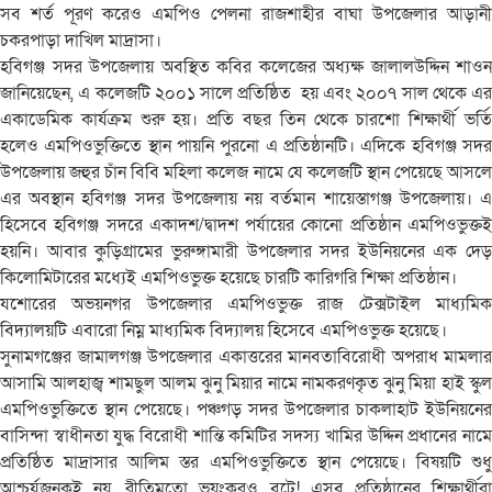
সব শর্ত পূরণ করেও এমপিও পেলনা রাজশাহীর বাঘা উপজেলার আড়ানী
চকরপাড়া দাখিল মাদ্রাসা।
হবিগঞ্জ সদর উপজেলায় অবস্থিত কবির কলেজের অধ্যক্ষ জালালউদ্দিন শাওন
জানিয়েছেন, এ কলেজটি ২০০১ সালে প্রতিষ্ঠিত হয় এবং ২০০৭ সাল থেকে এর
একাডেমিক কার্যক্রম শুরু হয়। প্রতি বছর তিন থেকে চারশো শিক্ষার্থী ভর্তি
হলেও এমপিওভুক্তিতে স্থান পায়নি পুরনো এ প্রতিষ্ঠানটি। এদিকে হবিগঞ্জ সদর
উপজেলায় জহুর চাঁন বিবি মহিলা কলেজ নামে যে কলেজটি স্থান পেয়েছে আসলে
এর অবস্থান হবিগঞ্জ সদর উপজেলায় নয় বর্তমান শায়েস্তাগঞ্জ উপজেলায়। এ
হিসেবে হবিগঞ্জ সদরে একাদশ/দ্বাদশ পর্যায়ের কোনো প্রতিষ্ঠান এমপিওভুক্তই
হয়নি। আবার কুড়িগ্রামের ভুরুঙ্গামারী উপজেলার সদর ইউনিয়নের এক দেড়
কিলোমিটারের মধ্যেই এমপিওভুক্ত হয়েছে চারটি কারিগরি শিক্ষা প্রতিষ্ঠান।
যশোরের অভয়নগর উপজেলার এমপিওভুক্ত রাজ টেক্সটাইল মাধ্যমিক
বিদ্যালয়টি এবারো নিম্ন মাধ্যমিক বিদ্যালয় হিসেবে এমপিওভুক্ত হয়েছে।
সুনামগঞ্জের জামালগঞ্জ উপজেলার একাত্তরের মানবতাবিরোধী অপরাধ মামলার
আসামি আলহাজ্ব শামছুল আলম ঝুনু মিয়ার নামে নামকরণকৃত ঝুনু মিয়া হাই স্কুল
এমপিওভুক্তিতে স্থান পেয়েছে। পঞ্চগড় সদর উপজেলার চাকলাহাট ইউনিয়নের
বাসিন্দা স্বাধীনতা যুদ্ধ বিরোধী শান্তি কমিটির সদস্য খামির উদ্দিন প্রধানের নামে
প্রতিষ্ঠিত মাদ্রাসার আলিম স্তর এমপিওভুক্তিতে স্থান পেয়েছে। বিষয়টি শুধু
আশ্চর্যজনকই নয়, রীতিমতো ভয়ংকরও বটে! এসব প্রতিষ্ঠানের শিক্ষার্থীরা