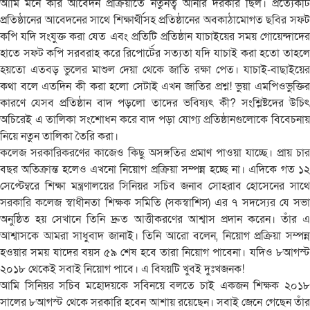
আমি মনে করি আবেদন প্রক্রিয়াতে নতুনত্ব আনার দরকার ছিল। প্রত্যেকটি
প্রতিষ্ঠানের আবেদনের সাথে শিক্ষার্থীসহ প্রতিষ্ঠানের অবকাঠামোগত ছবির সফট
কপি যদি সংযুক্ত করা যেত এবং প্রতিটি প্রতিষ্ঠান যাচাইয়ের সময় গোয়েন্দাদের
হাতে সফট কপি সরবরাহ করে রিপোর্টের সত্যতা যদি যাচাই করা হতো তাহলে
হয়তো এতবড় ভুলের মাশুল দেয়া থেকে জাতি রক্ষা পেত। যাচাই-বাছাইয়ের
কথা বলে এতদিন কী করা হলো সেটাই এখন জাতির প্রশ্ন! ভুয়া এমপিওভুক্তির
কারণে যেসব প্রতিষ্ঠান বাদ পড়লো তাদের ভবিষ্যৎ কী? সংশ্লিষ্টদের উচিৎ
অচিরেই এ তালিকা সংশোধন করে বাদ পড়া যোগ্য প্রতিষ্ঠানগুলোকে বিবেচনায়
নিয়ে নতুন তালিকা তৈরি করা।
কলেজ সরকারিকরণের কাজেও কিছু অসঙ্গতির প্রমাণ পাওয়া যাচ্ছে। প্রায় চার
বছর অতিক্রান্ত হলেও এখনো নিয়োগ প্রক্রিয়া সম্পন্ন হচ্ছে না। এদিকে গত ১২
সেপ্টেম্বরে শিক্ষা মন্ত্রণালয়ের সিনিয়র সচিব জনাব সোহরাব হোসেনের সাথে
সরকারি কলেজ স্বাধীনতা শিক্ষক সমিতি (সকস্বাশিস) এর ৭ সদস্যের যে সভা
অনুষ্ঠিত হয় সেখানে তিনি দ্রুত আত্তীকরণের আশ্বাস প্রদান করেন। তাঁর এ
আশ্বাসকে আমরা সাধুবাদ জানাই। তিনি আরো বলেন, নিয়োগ প্রক্রিয়া সম্পন্ন
হওয়ার সময় যাদের বয়স ৫৯ শেষ হবে তারা নিয়োগ পাবেনা। যদিও ৮আগস্ট
২০১৮ থেকেই সবাই নিয়োগ পাবে। এ বিষয়টি খুবই দুঃখজনক!
আমি সিনিয়র সচিব মহোদয়কে সবিনয়ে বলতে চাই একজন শিক্ষক ২০১৮
সালের ৮আগস্ট থেকে সরকারি হবেন আশায় রয়েছেন। সবাই জেনে গেছেন তাঁর