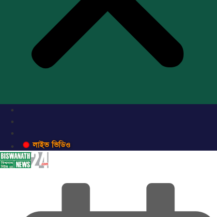
লাইভ ভিডিও