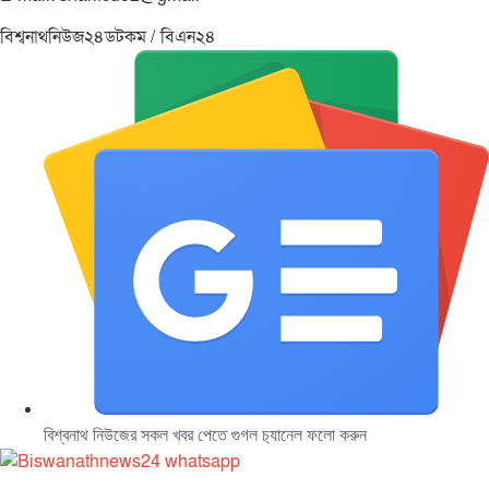
বিশ্বনাথনিউজ২৪ডটকম / বিএন২৪
বিশ্বনাথ নিউজের সকল খবর পেতে গুগল চ‌্যানেল ফলো করুন