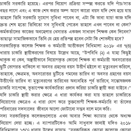
চাকরি সরকারি হয়েছে। এরপর নিয়োগ প্রক্রিয়া সম্পন্ন করতে যদি পাঁচ/সাত
বছর লাগে এবং এ কাজ শেষ করার অল্প আগে কারো বয়স যদি শেষ হয়ে যায়
তাহলে তিনি সরকারি সুযোগ সুবিধা পাবেন না, এটা কি ভাবা যায়! কাজ যদি
দ্রুত শেষ হতো তিনিতো সব সুবিধাই পেতেন তাহলে এখন পাবেন না কেন?
কর্মকর্তাদের কাজের অবহেলার খেসারত একজন সাধারণ শিক্ষক কেন দিবেন?
তাছাড়া সামাজিকভাবে তিনি যে হেয় প্রতিপন্ন হবেন সেটা কি শোভনীয় হবে?
সরকারিকৃত কলেজ শিক্ষক ও কর্মচারী আত্তীকরণ বিধিমালা ২০১৮ এর ৭(৩)
ধারায় চাকরি স্থায়ীকরণের বিষয়ে উল্লেখ আছে, “উপবিধি (২) এ যাহা কিছুই
থাকুক না কেন, অস্থায়ীভাবে নিয়োগকৃত কোনো শিক্ষক বা কর্মচারী অবসরোত্তর
ছুটি ভোগরত থাকিলে বা অবসর গ্রহণের বয়স উত্তীর্ণ হইলে বা মৃত্যুবরণ করিলে,
তাহাকে, ক্ষেত্রমত, অবসরোত্তর ছুটিতে গমনের তারিখ বা অবসর গ্রহণের বয়স
উত্তীর্ণের তারিখ বা মৃত্যুবরণের তারিখের অব্যবহিত পূর্ব তারিখে, সন্তোষজনক
চাকরি সাপেক্ষে, ভূতাপেক্ষ কার্যকারিতা প্রদান করিয়া চাকরি স্থায়ী করা যাইবে।”
যদি চাকরি স্থায়ী করার ক্ষেত্রে এ ধারা কার্যকর করা যায় তাহলে চাকরিতে
নিয়োগের ক্ষেত্রেও এ ধারা যোগ করে ভুক্তভোগী শিক্ষক-কর্মচারি বা তাঁদের
পরিবারের সদস্যদের জীবনে আলো ফোটানো সম্ভব বলে মনে করি।
সদ্য সরকারিকৃত কলেজগুলোতে এখন আবার শিক্ষা ক্যাডার থেকে অধ্যক্ষ
নিয়োগ দেয়া হচ্ছে। এ ব্যাপারটিকেও আমি সাধুবাদ জানাই যদিও ২০১৮
বিধিমালার ১৩(১) ধারায় উল্লেখ রয়েছে, “সরকারিকৃত কোনো কলেজে কোনো