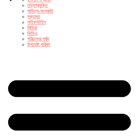
তথ্যপ্রযুক্তি
সাহিত্য-সংস্কৃতি
মুক্তমত
লাইফস্টাইল
মিডিয়া
ভিডিও
পরিচালনা পর্ষদ
উপদেষ্টা পরিষদ