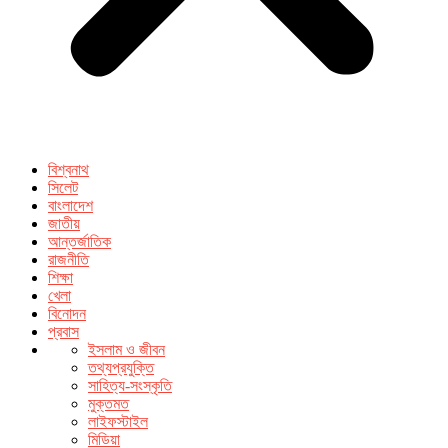
বিশ্বনাথ
সিলেট
বাংলাদেশ
জাতীয়
আন্তর্জাতিক
রাজনীতি
শিক্ষা
খেলা
বিনোদন
প্রবাস
ইসলাম ও জীবন
তথ্যপ্রযুক্তি
সাহিত্য-সংস্কৃতি
মুক্তমত
লাইফস্টাইল
মিডিয়া