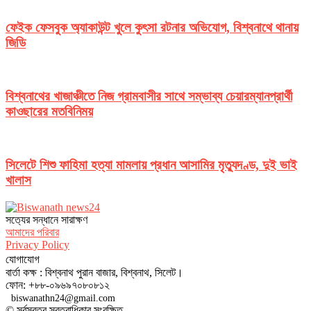
ফেইক ফেসবুক অ্যাকাউন্ট খুলে কুৎসা রটনার অভিযোগ, বিশ্বনাথে থানায়
জিডি
বিশ্বনাথের খাজাঞ্চীতে নিজ গ্রামবাসীর সাথে সম্ভাব্য চেয়ারম্যানপ্রার্থী
কাওছারের মতবিনিময়
সিলেটে শিশু ফাহিমা হত্যা মামলায় প্রধান আসামির মৃত্যুদণ্ড, দুই ভাই
খালাস
সত‌্যের সন্ধানে সারাক্ষণ
আমাদের পরিবার
Privacy Policy
যোগাযোগ
বার্তা কক্ষ : বিশ্বনাথ পুরান বাজার, বিশ্বনাথ, সিলেট।
ফোন: +৮৮-০৯৬৯৭০৮০৮১২
biswanathn24@gmail.com
© সর্বস্বত্ব স্বত্বাধিকার সংরক্ষিত