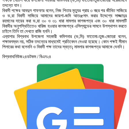
পক্ষকে নোটিশ করে উপজেলা সহকারী কমিশনার (ভ‚মি) ফাতেমা-তুজ-জোহরা সরেজমিনে
তদন্তে যান।
বিবাদী পক্ষের আবদুল গাফফার বলেন, নিজ পিতার মৃত্যুর প্রায় ৩ বছর পর জীবিত সাজিয়ে
ও ভ‚য়া বিবাদী সাজিয়ে আমাদের জায়গা-জমি আতœসাৎ করার উদ্দেশ্যে সাজ্জাদুর
রহমানের দায়ের করা ভ‚য়া ৩০ ও ৩১ ধারা মামলার কাগজপত্র এবং ৩০ ধারা মামলাটি
বিবাদীর অনুপস্থিতিতেও খারিজ হওয়ার কাগজপত্র এসিল্যান্ডের সামনে উপস্থাপন করতে
চাইলে তিনি তা দেখতে রাজি হননি।
এব্যাপার বিশ্বনাথ উপজেলা সহকারী কমিশনার (ভ‚মি) ফাতেমা-তুজ-জোহরা বলেন,
পক্ষাবলম্বন নয়, সঠিক তদন্তের মাধ্যমেই প্রতিবেদন দেওয়া হয়েছে। কোন পক্ষই সীমান
পিলারের কথা বলেননি ও বিবাদী পক্ষ তাদের স্বত্ত¡ মামলার কাগজপত্র আমাকে দেননি।
বিশ্বনাথনিউজ২৪ডটকম / বিএন২৪