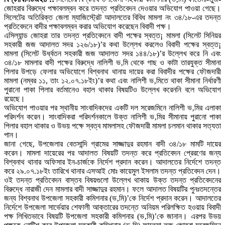
জোহরার বিরুদ্ধে পক্ষাবলম্বন করে তদন্ত প্রতিবেদন দেওয়ার অভিযোগ পাওয়া গেছে।
সিলেটের অতিরিক্ত জেলা ম্যাজিস্ট্রেট আদালতের বিবিধ মামলা নং ৩৪/১৮-এর তদন্ত
প্রতিবেদনে বাদীর পক্ষাবলম্বন করার অভিযোগ করেছেন বিবাদী পক্ষ।
এসিল্যান্ড জোহরা তার তদন্ত প্রতিবেদনে বাদী পক্ষের স্বত্ত¡ মামলা (সিলেট সিনিয়র
সহকারী জজ আদালত সদর ১২৬/১৮)’র কথা উল্লেখ করলেও বিবাদী পক্ষের স্বত্ত¡
মামলা (সিলেট উর্ধ্বতন সহকারী জজ আদালত সদর ১৪৪/১৮)’র উল্লেখ করে নি এবং
৩৪/১৮ মামলার বাদী পক্ষের বিরুদ্ধে নালিশী ভ‚মি থেকে গাছ ও কাটা তারযুক্ত সীমানা
পিলার উপড়ে ফেলার অভিযোগে বিশ্বনাথ থানায় দায়ের করা বিবাদীর পক্ষের ফৌজদারী
মামলা (নম্বর ১১, তাং ১২.০৭.১৮ইং)’র কথা এবং নালিশী ভ‚মিতে থাকা সীমানা নির্ধারণী
পুরানো পাকা পিলার বর্তমানেও বহাল থাকার বিষয়টিও উল্লেখ করেননি বলে অভিযোগ
রয়েছে।
অভিযোগ পাওয়ার পর স্থানীয় সাংবাদিকদের একটি দল সরেজমিনে নালিশী ভ‚মির এলাকা
পরিদর্শন করেন। সাংবাদিকরা পরিদর্শনকালে উক্ত নালিশী ভ‚মির সীমানায় পুরানো পাকা
পিলার বহাল থাকার ও উভয় পক্ষে স্বত্ব মামলাসহ ফৌজদারী মামলা চলমান থাকার সত্যতা
পান।
জানা গেছে, উপজেলার বেতসান্দি গ্রামের সাজ্জাদুর রহমান বাদী ৩৪/১৮ মামটি দায়ের
করেন। মামলা দায়েরের পর আদালত বিষয়টি তদন্ত করে প্রতিবেদন প্রেরণের জন্য
বিশ্বনাথ থানার অফিসার ইন-চার্জকে নির্দেশ প্রদান করেন। আদালতের নির্দেশে তদন্ত
করে ২৯.০৭.১৮ইং তারিখে থানার এসআই মোঃ কায়েমুল ইসলাম তদন্ত প্রতিবেদন দেন।
ওই তদন্ত প্রতিবেদন বাস্তব বিষয়গুলো উল্লেখ থাকায় উক্ত তদন্ত প্রতিবেদনের
বিরুদ্ধে নারাজী দেন মামলার বাদী সাজ্জাদুর রহমান। ফলে আদালত বিষয়টির পুনঃতদন্তের
জন্য বিশ্বনাথ উপজেলা সহকারী কমিশনার (ভ‚মি)’কে নির্দেশ প্রদান করেন। আদালতের
নির্দেশে উপজেলা সার্ভেয়ার শেফালী আক্তারের তদন্তে অনিয়ম পরিলক্ষিত হওয়ায় বিবাদী
পক্ষ লিখিতভাবে বিষয়টি উপজেলা সহকারী কমিশনার (ভ‚মি)’কে জানান। এরপর উভয়