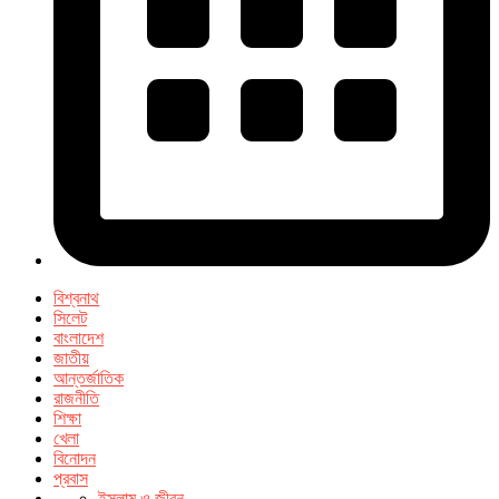
বিশ্বনাথ
সিলেট
বাংলাদেশ
জাতীয়
আন্তর্জাতিক
রাজনীতি
শিক্ষা
খেলা
বিনোদন
প্রবাস
ইসলাম ও জীবন