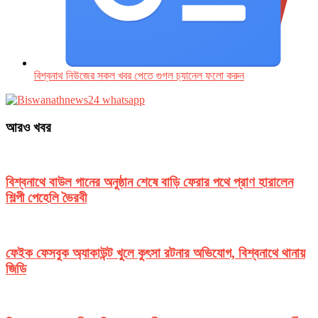
বিশ্বনাথ নিউজের সকল খবর পেতে গুগল চ‌্যানেল ফলো করুন
আরও খবর
বিশ্বনাথে বাউল গানের অনুষ্ঠান শেষে বাড়ি ফেরার পথে প্রাণ হারালেন
শিল্পী পেহেলি ভৈরবী
ফেইক ফেসবুক অ্যাকাউন্ট খুলে কুৎসা রটনার অভিযোগ, বিশ্বনাথে থানায়
জিডি