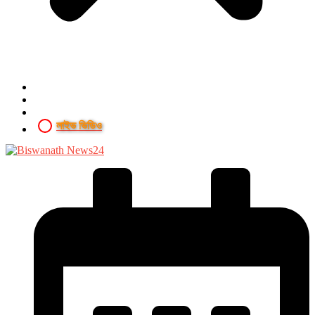
লাইভ ভিডিও