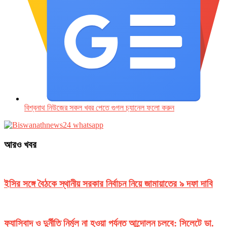
বিশ্বনাথ নিউজের সকল খবর পেতে গুগল চ‌্যানেল ফলো করুন
আরও খবর
ইসির সঙ্গে বৈঠকে স্থানীয় সরকার নির্বাচন নিয়ে জামায়াতের ৯ দফা দাবি
ফ্যাসিবাদ ও দুর্নীতি নির্মূল না হওয়া পর্যন্ত আন্দোলন চলবে: সিলেটে ডা.