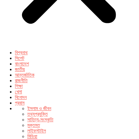
বিশ্বনাথ
সিলেট
বাংলাদেশ
জাতীয়
আন্তর্জাতিক
রাজনীতি
শিক্ষা
খেলা
বিনোদন
প্রবাস
ইসলাম ও জীবন
তথ্যপ্রযুক্তি
সাহিত্য-সংস্কৃতি
মুক্তমত
লাইফস্টাইল
মিডিয়া