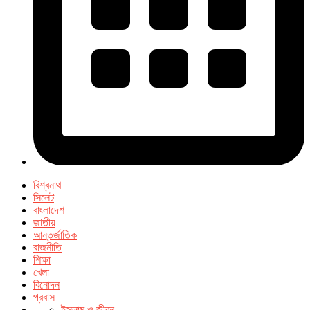
বিশ্বনাথ
সিলেট
বাংলাদেশ
জাতীয়
আন্তর্জাতিক
রাজনীতি
শিক্ষা
খেলা
বিনোদন
প্রবাস
ইসলাম ও জীবন