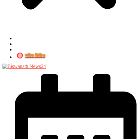
লাইভ ভিডিও