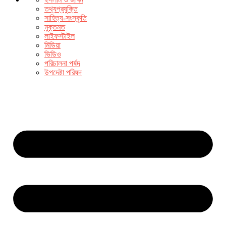
তথ্যপ্রযুক্তি
সাহিত্য-সংস্কৃতি
মুক্তমত
লাইফস্টাইল
মিডিয়া
ভিডিও
পরিচালনা পর্ষদ
উপদেষ্টা পরিষদ