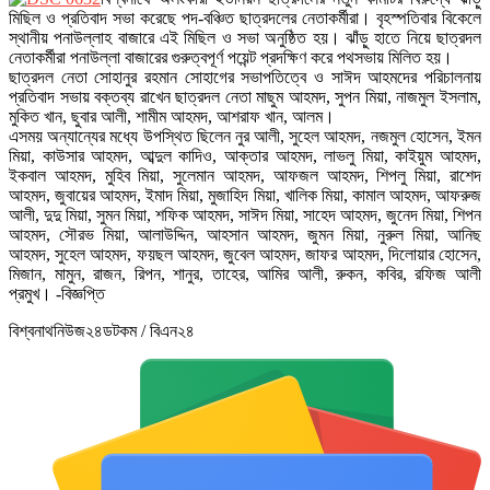
মিছিল ও প্রতিবাদ সভা করেছে পদ-বঞ্চিত ছাত্রদলের নেতাকর্মীরা। বৃহস্পতিবার বিকেলে
স্থানীয় পনাউল্লাহ বাজারে এই মিছিল ও সভা অনুষ্ঠিত হয়। ঝাঁড়ু হাতে নিয়ে ছাত্রদল
নেতাকর্মীরা পনাউল্লা বাজারের গুরুত্বপূর্ণ পয়েন্ট প্রদক্ষিণ করে পথসভায় মিলিত হয়।
ছাত্রদল নেতা সোহানুর রহমান সোহাগের সভাপতিত্বে ও সাঈদ আহমদের পরিচালনায়
প্রতিবাদ সভায় বক্তব্য রাখেন ছাত্রদল নেতা মাছুম আহমদ, সুপন মিয়া, নাজমুল ইসলাম,
মুকিত খান, ছুবার আলী, শামীম আহমদ, আশরাফ খান, আলম।
এসময় অন্যান্যের মধ্যে উপস্থিত ছিলেন নুর আলী, সুহেল আহমদ, নজমুল হোসেন, ইমন
মিয়া, কাউসার আহমদ, আব্দুল কাদিও, আক্তার আহমদ, লাভলু মিয়া, কাইয়ুম আহমদ,
ইকবাল আহমদ, মুহিব মিয়া, সুলেমান আহমদ, আফজল আহমদ, শিপলু মিয়া, রাশেদ
আহমদ, জুবায়ের আহমদ, ইমাদ মিয়া, মুজাহিদ মিয়া, খালিক মিয়া, কামাল আহমদ, আফরুজ
আলী, দুদু মিয়া, সুমন মিয়া, শফিক আহমদ, সাঈদ মিয়া, সাহেদ আহমদ, জুনেদ মিয়া, শিপন
আহমদ, সৌরভ মিয়া, আলাউদ্দিন, আহসান আহমদ, জুমন মিয়া, নুরুল মিয়া, আনিছ
আহমদ, সুহেল আহমদ, ফয়ছল আহমদ, জুবেল আহমদ, জাফর আহমদ, দিলোয়ার হোসেন,
মিজান, মামুন, রাজন, রিপন, শানুর, তাহের, আমির আলী, রুকন, কবির, রফিজ আলী
প্রমুখ। -বিজ্ঞপ্তি
বিশ্বনাথনিউজ২৪ডটকম / বিএন২৪