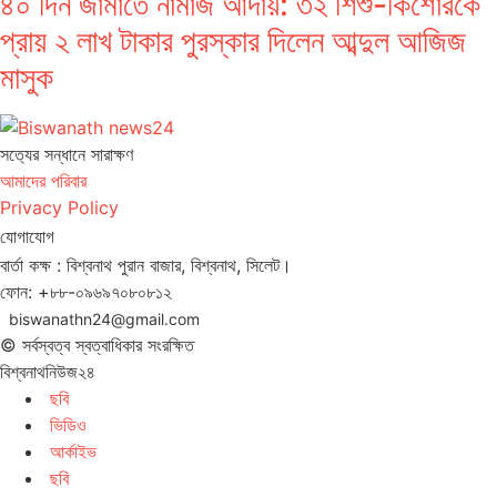
৪০ দিন জামাতে নামাজ আদায়: ৩২ শিশু-কিশোরকে
প্রায় ২ লাখ টাকার পুরস্কার দিলেন আব্দুল আজিজ
মাসুক
সত‌্যের সন্ধানে সারাক্ষণ
আমাদের পরিবার
Privacy Policy
যোগাযোগ
বার্তা কক্ষ : বিশ্বনাথ পুরান বাজার, বিশ্বনাথ, সিলেট।
ফোন: +৮৮-০৯৬৯৭০৮০৮১২
biswanathn24@gmail.com
© সর্বস্বত্ব স্বত্বাধিকার সংরক্ষিত
বিশ্বনাথনিউজ২৪
ছবি
ভিডিও
আর্কাইভ
ছবি