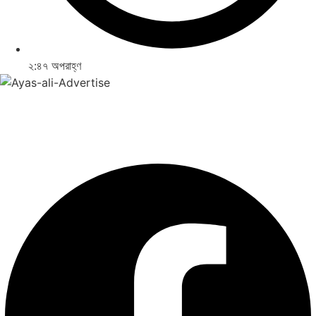
২:৪৭ অপরাহ্ণ