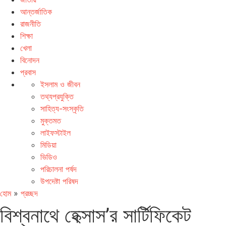
আন্তর্জাতিক
রাজনীতি
শিক্ষা
খেলা
বিনোদন
প্রবাস
ইসলাম ও জীবন
তথ্যপ্রযুক্তি
সাহিত্য-সংস্কৃতি
মুক্তমত
লাইফস্টাইল
মিডিয়া
ভিডিও
পরিচালনা পর্ষদ
উপদেষ্টা পরিষদ
হোম
»
প্রচ্ছদ
বিশ্বনাথে হেক্সাস’র সার্টিফিকেট