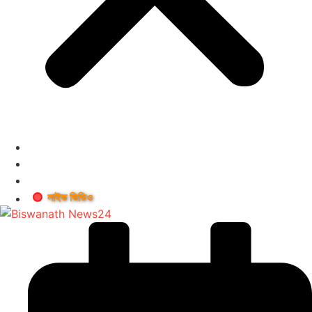
লাইভ ভিডিও