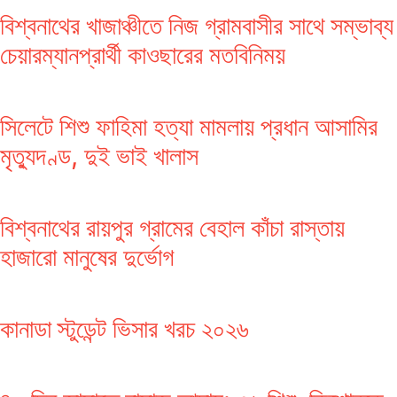
বিশ্বনাথের খাজাঞ্চীতে নিজ গ্রামবাসীর সাথে সম্ভাব্য
চেয়ারম্যানপ্রার্থী কাওছারের মতবিনিময়
সিলেটে শিশু ফাহিমা হত্যা মামলায় প্রধান আসামির
মৃত্যুদণ্ড, দুই ভাই খালাস
বিশ্বনাথের রায়পুর গ্রামের বেহাল কাঁচা রাস্তায়
হাজারো মানুষের দুর্ভোগ
কানাডা স্টুডেন্ট ভিসার খরচ ২০২৬