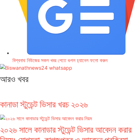
বিশ্বনাথ নিউজের সকল খবর পেতে গুগল চ‌্যানেল ফলো করুন
আরও খবর
কানাডা স্টুডেন্ট ভিসার খরচ ২০২৬
২০২৬ সালে কানাডার স্টুডেন্ট ভিসার আবেদন করার