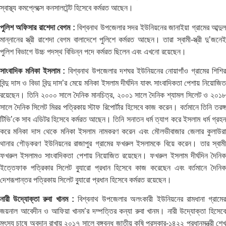
স্বাস্থ্য কমপ্লেক্সে কনসালটেন্ট হিসেবে কর্মরত আছেন।
পুলিশ অফিসার রাশেদা বেগম :
বিশ্বনাথ উপজেলার সদর ইউনিয়নের জানাইয়া গ্রামের আব্দু
মান্নানের স্ত্রী রাশেদা বেগম বালাদেশে পুলিশে কর্মরত আছেন। তারা স্বামী-স্ত্রী দু’জনেই
পুলিশ বিভাগে উচ্চ পদস্থ বিভিন্ন পদে কর্মরত ছিলেন এবং এখনো রয়েছেন।
সাংবাদিক মনিকা ইসলাম :
বিশ্বনাথ উপজেলার দশঘর ইউনিয়নের নোয়াগাঁও গ্রামের শিশি
বিন্দু দাস ও বিভা বিন্দু দাস’র মেয়ে মনিকা ইসলাম দীর্ঘদিন যাবৎ সাংবাদিকতা পেশায় নিয়োজিত
রয়েছেন। তিনি ২০০০ সালে দৈনিক মানচিত্র, ২০০১ সালে দৈনিক শ্যামল সিলেট ও ২০১৮
সালে দৈনিক সিলেট মিরর পত্রিকায় স্টাফ রিপোর্টার হিসেবে কাজ করেন। বর্তমানে তিনি তরঙ্গ
টিভি’কে সাব এডিটর হিসেবে কর্মরত আছেন। তিনি সনাতন ধর্ম ত্যাগ করে ইসলাম ধর্ম গ্রহন
করে মনিকা দাস থেকে মনিকা ইসলাম নামকরণ করেন এবং মৌলভীবাজার জেলার কুলাউরা
থানার গৌড়করণ ইউনিয়নের রাজাপুর গ্রামের ফখরুল ইসলামকে বিয়ে করেন। তার স্বামী
ফখরুল ইসলামও সাংবাদিকতা পেশায় নিয়োজিত রয়েছেন। ফখরুল ইসলাম দীর্ঘদিন দৈনিক
ইত্তেফাক পত্রিকার সিলেট ব্যুারো প্রধান হিসেবে কাজ করেছেন এবং বর্তমানে দৈনিক
দেশরূপান্তর পত্রিকায় সিলেট ব্যুারো প্রধান হিসেবে কর্মরত রয়েছেন।
নারী উদ্যোক্তা রুবা খানম :
বিশ্বনাথ উপজেলার অলংকারী ইউনিয়নের রামধানা গ্রামের
জয়নাল আবেদীন ও আফিয়া খানম’র দম্পত্তির কন্যা রুবা খানম। নারী উদ্যোক্তা হিসেবে
মৎস্য চাষে অবদান রাখায় ২০১৭ সালে বঙ্গবন্ধু জাতীয় কৃষি পুরস্কার-১৪২২ প্রধানমন্ত্রী শেখ