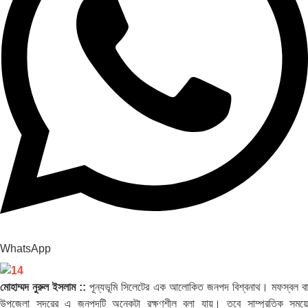
WhatsApp
মোহাম্মদ নুরুল ইসলাম ::
পূন্যভূমি সিলেটের এক আলোকিত জনপদ বিশ্বনাথ। মফস্বল ব
উপজেলা সদরের এ জনপদটি অনেকটা রক্ষণশীল বলা যায়। তবে সাম্প্রতিক সময়ে