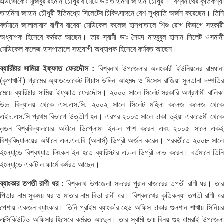
এডভোকেট মুজিবুর রহমান চৌধুরীর মেয়ে ডাঃ তাহমিনা জাহান চৌধুরী। বিশ্বনাথের কৃতিকন্যা
তাহমিনা জাহান চৌধুরী ইতিমধ্যে সিলেটের চিকিৎসাঙ্গনে বেশ সুখ্যাতি অর্জন করেছেন। তিনি
বর্তমানে জালালাবাদ রাগীব রাবেয়া মেডিকেল কলেজ হাসপাতালে শিশু রোগ বিভাগে সহকারী
অধ্যাপক হিসেবে কর্মরত আছেন। তার স্বামী ডাঃ সৈয়দ মাহবুবুল হাসান সিলেট ওসমানী
মেডিকেল কলেজ হাসপাতালে সহযোগী অধ্যাপক হিসেবে কর্মরত আছেন।
ব্যারিষ্টার সামিয়া ইফ্ফাত ফেরদৌস :
বিশ্বনাথ উপজেলার অলংকারী ইউনিয়নের রামধান
(কৃপাখালী) গ্রামের অ্যাডভোকেট গিয়াস উদ্দিন আহমদ ও মিসেস রাজিয়া সুলতানা দম্পতির
মেয়ে ব্যারিষ্টার সামিয়া ইফ্ফাত ফেরদৌস। ২০০০ সালে সিলেট সরকারি অগ্রগামী বালিকা
উচ্চ বিদ্যালয় থেকে এস.এস.সি, ২০০২ সালে সিলেট মহিলা কলেজ কলেজ থেকে
এইচ.এস.সি প্রথম বিভাগে উত্তীর্ণ হন। এরপর ২০০৩ সালে ঢাকা ভূইয়া একাডেমী থেকে
লন্ডন বিশ্ববিদ্যালয়ের অধীনে ডিপ্লোমা ইন-ল পাশ করেন এবং ২০০৫ সালে একই
বিশ্ববিদ্যালয়ের অধীনে এল.এল.বি (অনার্স) ডিগ্রী অর্জন করেন। পরবর্তীতে ২০০৮ সালে
ইংল্যান্ডে বিশ্বখ্যাত লিংকন ইন হতে ব্যারিস্টার এট-ল ডিগ্রী লাভ করেন। বর্তমানে তিনি
ইংল্যান্ডে একটি ল ফার্মে কর্মরত আছেন।
ব্যাংকার তপতী রাণী ধর :
বিশ্বনাথ উপজেলা সদরের পুরান বাজারের তপতী রাণী ধর। তা
পিতার নাম সুকময় ধর ও মাতার নাম বিভা রানী ধর। বিশ্বনাথের কৃতিকন্যা তপতী রাণী ধর
পেশায় একজন ব্যাংকার। তিনি প্রাইম ব্যাংক’র হেড অফিস ঢাকার গুলশান শাখায় সিনিয়র
এক্সিকিউটিভ অফিসার হিসেবে কর্মরত আছেন। তার স্বামী ডাঃ বিনয় গুহ ধামরাই উপজেলা