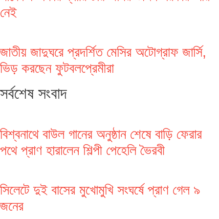
নেই
জাতীয় জাদুঘরে প্রদর্শিত মেসির অটোগ্রাফ জার্সি,
ভিড় করছেন ফুটবলপ্রেমীরা
সর্বশেষ সংবাদ
বিশ্বনাথে বাউল গানের অনুষ্ঠান শেষে বাড়ি ফেরার
পথে প্রাণ হারালেন শিল্পী পেহেলি ভৈরবী
সিলেটে দুই বাসের মুখোমুখি সংঘর্ষে প্রাণ গেল ৯
জনের