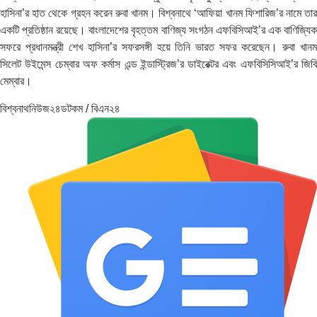
হাসিনা’র হাত থেকে গ্রহন করেন রুবা খানম। বিশ্বনাথে ‘আফিয়া খানম ফিশারিজ’র নামে তার
একটি প্রতিষ্ঠান রয়েছে। বাংলাদেশের বৃহত্তম বাণিজ্য সংগঠন এফবিসিআই’র এক বাণিজ্যিক
সফরে প্রধানমন্ত্রী শেখ হাসিনা’র সফরসঙ্গী হয়ে তিনি ভারত সফর করেছেন। রুবা খানম
সিলেট উইমেন্স চেম্বার অফ কর্মাস এন্ড ইন্ডাস্ট্রিজ’র ডাইরেক্টর এবং এফবিসিসিআই’র জিবি
মেম্বার।
বিশ্বনাথনিউজ২৪ডটকম / বিএন২৪