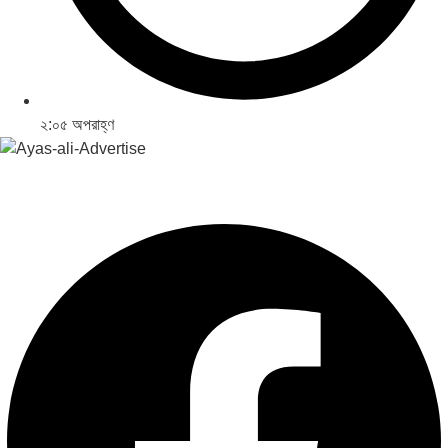
২:০৫ অপরাহ্ণ