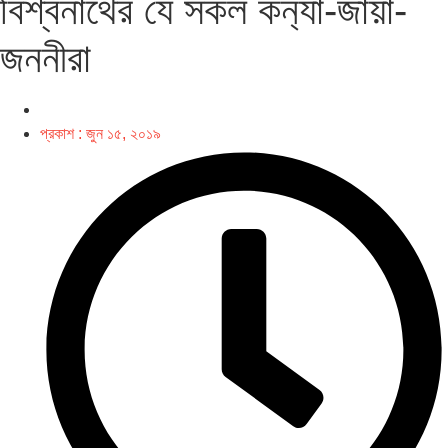
বিশ্বনাথের যে সকল কন‌্যা-জায়া-
জননীরা
প্রকাশ :
জুন ১৫, ২০১৯