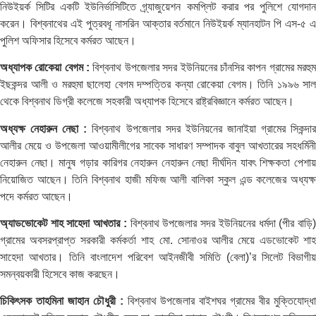
নিউইয়র্ক সিটির একটি ইউনির্ভাসিটিতে গ্র্যাজুয়েশন কমপ্লিট করার পর পুলিশে যোগদান
করেন। বিশ্বনাথের এই পুত্রবধূ নাসরিন আক্তার বর্তমানে নিউইয়র্ক ম্যানহাটন পি এস-৫ এ
পুলিশ অফিসার হিসেবে কর্মরত আছেন।
অধ্যাপক রোকেয়া বেগম :
বিশ্বনাথ উপজেলার সদর ইউনিয়নের চাঁনসির কাপন গ্রামের মরহু
ইছকন্দর আলী ও মরহুমা ছালেহা বেগম দম্পত্তির কন্যা রোকেয়া বেগম। তিনি ১৯৯৬ সাল
থেকে বিশ্বনাথ ডিগ্রী কলেজে সহকারী অধ্যাপক হিসেবে রাষ্ট্রবিজ্ঞানে কর্মরত আছেন।
অধ্যক্ষ নেহারুন নেছা :
বিশ্বনাথ উপজেলার সদর ইউনিয়নের জানাইয়া গ্রামের সিকন্দা
আলীর মেয়ে ও উপজেলা আওয়ামীলীগের সাবেক সাধারণ সম্পাদক বাবুল আখতারের সহধর্মিনী
নেহারুন নেছা। মানুষ গড়ার কারিগর নেহারুন নেহারুন নেছা দীর্ঘদিন যাবৎ শিক্ষকতা পেশায়
নিয়োজিত আছেন। তিনি বিশ্বনাথ হাজী মফিজ আলী বালিকা স্কুল এন্ড কলেজের অধ্যক্ষ
পদে কর্মরত আছেন।
অ্যাডভোকেট শাহ সাহেদা আখতার :
বিশ্বনাথ উপজেলার সদর ইউনিয়নের ধর্মদা (পীর বাড়ি
গ্রামের অবসরপ্রাপ্ত সরকারী কর্মকর্তা শাহ মো. সোনাওর আলীর মেয়ে এডভোকেট শাহ
সাহেদা আখতার। তিনি বাংলাদেশ পরিবেশ আইনজীবী সমিতি (বেলা)’র সিলেট বিভাগীয়
সমন্বয়কারী হিসেবে কাজ করছেন।
চিকিৎসক তাহমিনা জাহান চৌধুরী :
বিশ্বনাথ উপজেলার বাইশঘর গ্রামের বীর মুক্তিযোদ্ধা