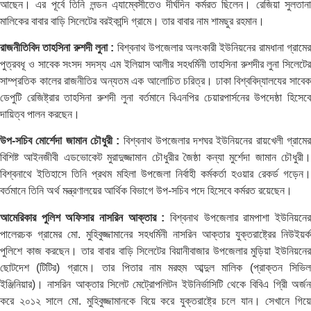
আছেন। এর পূর্বে তিনি লন্ডন এ্যাম্বেসীতেও দীর্ঘদিন কর্মরত ছিলেন। রেজিয়া সুলতানা
মালিকের বাবার বাড়ি সিলেটের বরইকান্দি গ্রামে। তার বাবার নাম শামছুর রহমান।
রাজনীতিবিদ তাহসিনা রুশদী লুনা :
বিশ্বনাথ উপজেলার অলংকারী ইউনিয়নের রামধানা গ্রামের
পুত্রবধূ ও সাবেক সংসদ সদস্য এম ইলিয়াস আলীর সহধর্মিনী তাহসিনা রুশদীর লুনা সিলেটের
সাম্প্রতিক কালের রাজনীতির অন্যতম এক আলোচিত চরিত্র। ঢাকা বিশ্ববিদ্যালযের সাবেক
ডেপুটি রেজিষ্ট্রার তাহসিনা রুশদী লুনা বর্তমানে বিএনপির চেয়ারপার্সনের উপদেষ্ঠা হিসেবে
দায়িত্ব পালন করছেন।
উপ-সচিব মোর্শেদা জামান চৌধুরী :
বিশ্বনাথ উপজেলার দশঘর ইউনিয়নের রায়খেলী গ্রামের
বিশিষ্ট আইনজীবী এডভোকেট মুরাদুজ্জামান চৌধুরীর জৈষ্ঠা কন্যা মুর্শেদা জামান চৌধুরী।
বিশ্বনাথে ইতিহাসে তিনি প্রথম মহিলা উপজেলা নির্বাহী কর্মকর্তা হওয়ার রেকর্ড গড়েন।
বর্তমানে তিনি অর্থ মন্ত্রণালয়ের আর্থিক বিভাগে উপ-সচিব পদে হিসেবে কর্মরত রয়েছেন।
আমেরিকার পুলিশ অফিসার নাসরিন আক্তার :
বিশ্বনাথ উপজেলার রামপাশা ইউনিয়নের
পালেরচক গ্রামের মো. মুহিবুজ্জামানের সহধর্মিনী নাসরিন আক্তার যুক্তরাষ্ট্রের নিউইয়র্ক
পুলিশে কাজ করছেন। তার বাবার বাড়ি সিলেটের বিয়ানীবাজার উপজেলার মুড়িয়া ইউনিয়নের
ছোটদেশ (টিটির) গ্রামে। তার পিতার নাম মরহুম আব্দুল মালিক (প্রাক্তন সিভিল
ইঞ্জিনিয়ার)। নাসরিন আক্তার সিলেট মেট্রোপলিটন ইউনির্ভাসিটি থেকে বিবিএ গ্রিী অর্জন
করে ২০১২ সালে মো. মুহিবুজ্জামানকে বিয়ে করে যুক্তরাষ্ট্রে চলে যান। সেখানে গিয়ে