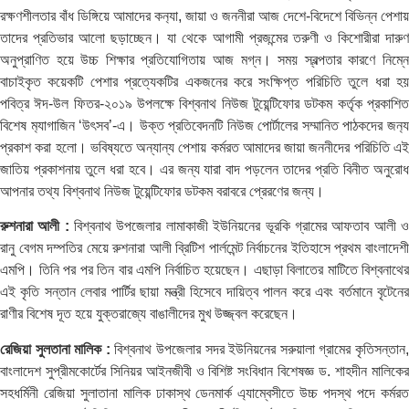
রক্ষণশীলতার বাঁধ ডিঙ্গিয়ে আমাদের কন‌্যা, জায়া ও জননীরা আজ দেশে-বিদেশে বিভিন্ন পেশায়
তাদের প্রতিভার আলো ছড়াচ্ছেন। যা থেকে আগামী প্রজন্মের তরুণী ও কিশোরীরা দারুণ
অনুপ্রাণিত হয়ে উচ্চ শিক্ষার প্রতিযোগিতায় আজ মগ্ন। সময় স্বল্পতার কারণে নিম্নে
বাচাইকৃত কয়েকটি পেশার প্রত্যেকটির একজনের করে সংক্ষিপ্ত পরিচিতি তুলে ধরা হয়
পবিত্র ঈদ-উল ফিতর-২০১৯ উপলক্ষে বিশ্বনাথ নিউজ টুয়েন্টিফোর ডটকম কর্তৃক প্রকাশিত
বিশেষ ম‌্যাগাজিন ‘উৎসব’-এ। উক্ত প্রতিবেদনটি নিউজ পোর্টালের সম্মানিত পাঠকদের জন‌্য
প্রকাশ করা হলো। ভবিষ্যতে অন্যান্য পেশায় কর্মরত আমাদের জায়া জননীদের পরিচিতি এই
জাতিয় প্রকাশনায় তুলে ধরা হবে। এর জন্য যারা বাদ পড়লেন তাদের প্রতি বিনীত অনুরোধ
আপনার তথ্য বিশ্বনাথ নিউজ টুয়েন্টিফোর ডটকম বরাবরে প্রেরণের জন্য।
রুশনারা আলী :
বিশ্বনাথ উপজেলার লামাকাজী ইউনিয়নের ভূরকি গ্রামের আফতাব আলী 
রানু বেগম দম্পতির মেয়ে রুশনারা আলী ব্রিটিশ পার্লমেন্ট নির্বাচনের ইতিহাসে প্রথম বাংলাদেশী
এমপি। তিনি পর পর তিন বার এমপি নির্বাচিত হয়েছেন। এছাড়া বিলাতের মাটিতে বিশ্বনাথের
এই কৃতি সন্তান লেবার পার্টির ছায়া মন্ত্রী হিসেবে দায়িত্ব পালন করে এবং বর্তমানে বৃটেনের
রাণীর বিশেষ দূত হয়ে যুক্তরাজ্যে বাঙালীদের মুখ উজ্জ্বল করেছেন।
রেজিয়া সুলতানা মালিক :
বিশ্বনাথ উপজেলার সদর ইউনিয়নের সরুয়ালা গ্রামের কৃতিসন্তান
বাংলাদেশ সুপ্রীমকোর্টের সিনিয়র আইনজীবী ও বিশিষ্ট সংবিধান বিশেষজ্ঞ ড. শাহদীন মালিকের
সহধর্মিনী রেজিয়া সুলাতানা মালিক ঢাকাস্থ ডেনমার্ক এ্যাম্বেসীতে উচ্চ পদস্থ পদে কর্মরত