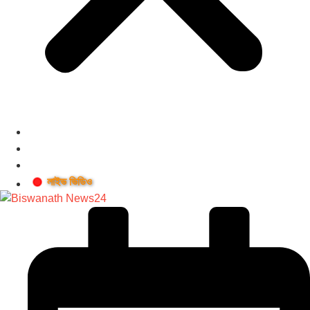
লাইভ ভিডিও