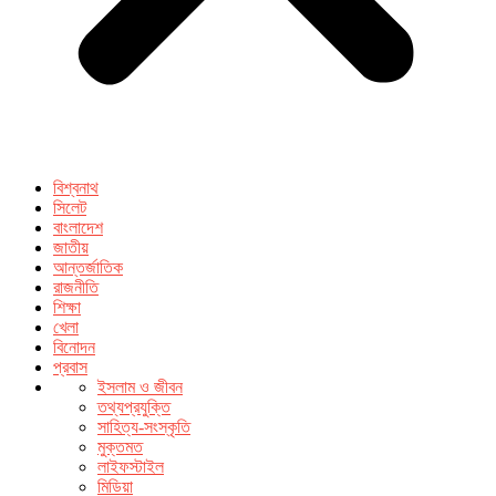
বিশ্বনাথ
সিলেট
বাংলাদেশ
জাতীয়
আন্তর্জাতিক
রাজনীতি
শিক্ষা
খেলা
বিনোদন
প্রবাস
ইসলাম ও জীবন
তথ্যপ্রযুক্তি
সাহিত্য-সংস্কৃতি
মুক্তমত
লাইফস্টাইল
মিডিয়া