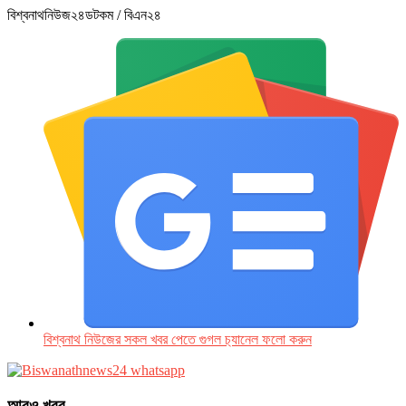
বিশ্বনাথনিউজ২৪ডটকম / বিএন২৪
বিশ্বনাথ নিউজের সকল খবর পেতে গুগল চ‌্যানেল ফলো করুন
আরও খবর