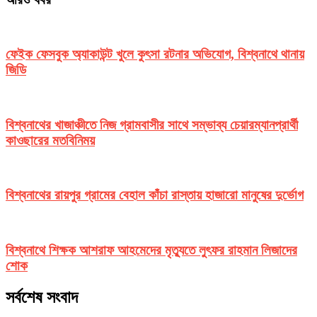
ফেইক ফেসবুক অ্যাকাউন্ট খুলে কুৎসা রটনার অভিযোগ, বিশ্বনাথে থানায়
জিডি
বিশ্বনাথের খাজাঞ্চীতে নিজ গ্রামবাসীর সাথে সম্ভাব্য চেয়ারম্যানপ্রার্থী
কাওছারের মতবিনিময়
বিশ্বনাথের রায়পুর গ্রামের বেহাল কাঁচা রাস্তায় হাজারো মানুষের দুর্ভোগ
বিশ্বনাথে শিক্ষক আশরাফ আহমেদের মৃত্যুতে লুৎফর রাহমান লিজাদের
শোক
সর্বশেষ সংবাদ