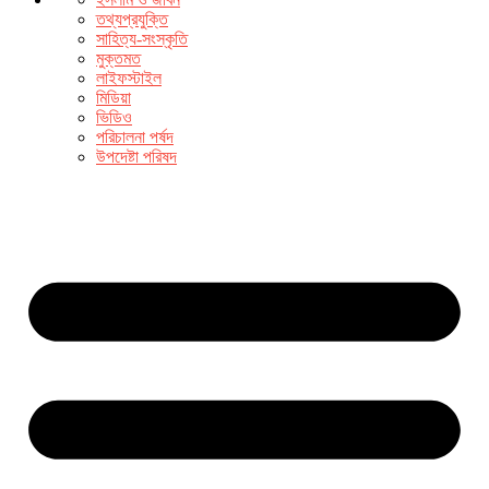
তথ্যপ্রযুক্তি
সাহিত্য-সংস্কৃতি
মুক্তমত
লাইফস্টাইল
মিডিয়া
ভিডিও
পরিচালনা পর্ষদ
উপদেষ্টা পরিষদ