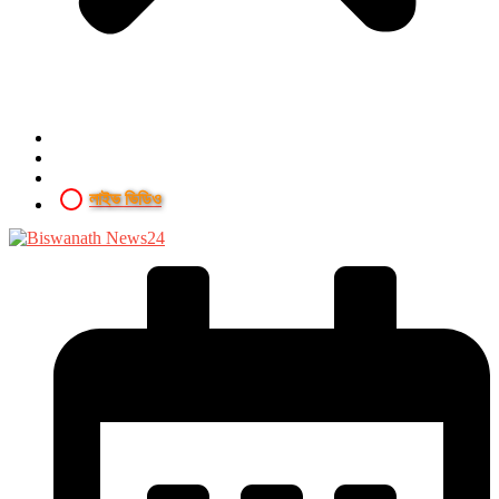
লাইভ ভিডিও