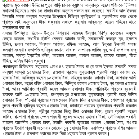
গ্রামের মৃত কামাল উদ্দিনের পুত্র গাড়ি চালক ক্যান্সার আক্রান্ত আব্দুস শহিদকে চিকিৎসা
সহায়তা হিসেবে ১ লাখ ৪৪ হাজার টাকা অনুদান প্রদান করা হয়েছে। স্থানীয় আল ইক্বরা
ইসলামী সমাজ কল্যাণ সংস্থার উদ্যোগে বিভিন্ন ব্যক্তিবর্গ ও প্রবাসীদের কাছ থেকে
প্রাপ্ত এই অনুদানের টাকা শুক্রবার সকালে ক্যান্সার আক্রান্ত আব্দুস শহিদের হাতে
হস্তান্তর করা হয়।
এসময় উপস্থিত ছিলেন- উত্তর বিশ্বনাথ আমজদ উল্লাহ ডিগ্রি কলেজের অধ্যক্ষ
নেছার আহমদ, স্থানীয় ইউপি মেম্বার আজাদ আলী, সমাজসেবী ফয়জুন নুর, ইসলাম
উদ্দিন, দুলাল আহমদ, দিলসাদ আহমদ, রফিজ আহমদ, আল ইক্বরা ইসলামী সমাজ
কল্যাণ সংস্থার সভাপতি ছাদিকুর রহমান, সাধারণ সম্পাদক জাহিদ নুর, অর্থ সম্পাদক রাজু
আহমদ, সদস্য ইব্রাহিম খলিল, আয়মান আহমদ, কাজল আহমদ, তারেক আহমদ, জিয়া
উদ্দিন, আলিম উদ্দিন প্রমুখ।
প্রদানকৃত চিকিৎসার সহায়তার ১লাখ ৪৪ হাজার টাকার মধ্যে আল ইক্বরা ইসলামী সমাজ
কল্যাণ সংস্থা ১২হাজার টাকা, রামপাশা গ্রামের যুক্তরাজ্য প্রবাসী আবুল কালাম ৪০
হাজার টাকা, আজিজুর রহমান ১০হাজার টাকা, সাইজুর রহমান ৭হাজার টাকা, আশরাফ আলী
৫হাজার টাকা, আব্দুর রহিম ৫হাজার টাকা, সিদ্দিকুর রহমান ৫হাজার টাকা, নূর আলম ৫হাজার
টাকা, আরব আমিরাত প্রবাসী রুবেল আহমদ ৫হাজার টাকা, পাঠাকইন গ্রামের ব্যবসায়ী
তবারক আলী ১০হাজার টাকা, জগন্নাথপুর উপজেলার যুক্তরাজ্য প্রবাসী তহুর উদ্দিন
৫হাজার টাকা, পাঁচঘরি গ্রামের সমাজসেবক সিরাজ মিয়া ৫হাজার টাকা, শেখপাড়া গ্রামের
লন্ডন প্রবাসী ছাদিকুর রহমান ৫হাজার টাকা, জানাইয়া গ্রামের যুক্তরাজ্য প্রবাসী জয়নাল
আহমদ ৫হাজার টাকা, শ্রীপুর গ্রামের জিতু মিয়া ৩হাজার টাকা, লন্ডন প্রবাসী আব্দুল
কাদির, রামপাশা গ্রামের স্পেন প্রবাসী জুবেল আহমদ ২হাজার টাকা, সৌদিআরব প্রবাসী
ফয়ছল আবেদীন ২হাজার টাকা, ইতালি প্রবাসী জুবায়ের আহমদ ২হাজার টাকা, নওধার
গ্রামের ইতালি প্রবাসী সানোয়ার হোসেন চুনু ১হাজার টাকা, নরশিংপুর গ্রামের বশির আহমদ
১হাজার টাকা ও রামপাশা গ্রামের ইরন মিয়া ১হাজার টাকা প্রদান করেন।