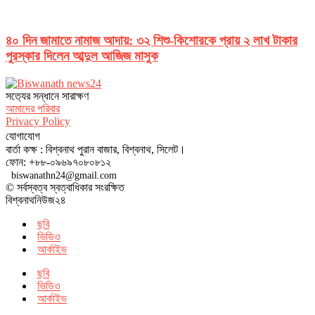
৪০ দিন জামাতে নামাজ আদায়: ৩২ শিশু-কিশোরকে প্রায় ২ লাখ টাকার
পুরস্কার দিলেন আব্দুল আজিজ মাসুক
সত‌্যের সন্ধানে সারাক্ষণ
আমাদের পরিবার
Privacy Policy
যোগাযোগ
বার্তা কক্ষ : বিশ্বনাথ পুরান বাজার, বিশ্বনাথ, সিলেট।
ফোন: +৮৮-০৯৬৯৭০৮০৮১২
biswanathn24@gmail.com
© সর্বস্বত্ব স্বত্বাধিকার সংরক্ষিত
বিশ্বনাথনিউজ২৪
ছবি
ভিডিও
আর্কাইভ
ছবি
ভিডিও
আর্কাইভ