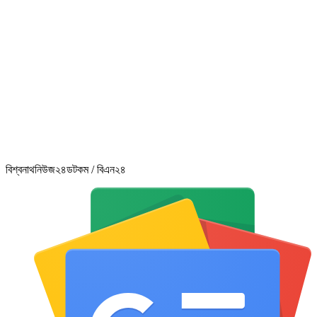
বিশ্বনাথনিউজ২৪ডটকম / বিএন২৪