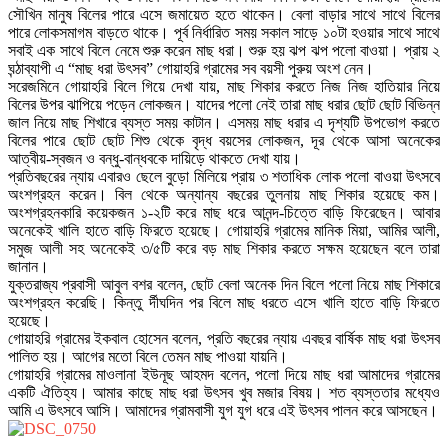
সৌখিন মানুষ বিলের পারে এসে জমায়েত হতে থাকেন। বেলা বাড়ার সাথে সাথে বিলের
পারে লোকসমাগম বাড়তে থাকে। পূর্ব নির্ধারিত সময় সকাল সাড়ে ১০টা হওয়ার সাথে সাথে
সবাই এক সাথে বিলে নেমে শুরু করেন মাছ ধরা। শুরু হয় ঝপ ঝপ পলো বাওয়া। প্রায় ২
ঘন্ঠাব্যাপী এ “মাছ ধরা উৎসব” গোয়াহরি গ্রামের সব বয়সী পুরুয় অংশ নেন।
সরেজমিনে গোয়াহরি বিলে গিয়ে দেখা যায়, মাছ শিকার করতে নিজ নিজ হাতিয়ার নিয়ে
বিলের উপর ঝাপিয়ে পড়েন লোকজন। যাদের পলো নেই তারা মাছ ধরার ছোট ছোট বিভিন্ন
জাল নিয়ে মাছ শিখারে ব্যস্ত সময় কাটান। এসময় মাছ ধরার এ দৃশ্যটি উপভোগ করতে
বিলের পারে ছোট ছোট শিশু থেকে বৃদ্ধ বয়সের লোকজন, দূর থেকে আসা অনেকের
আত্বীয়-স্বজন ও বন্ধু-বান্ধবকে দায়িড়ে থাকতে দেখা যায়।
প্রতিবছরের ন্যায় এবারও ছেলে বুড়ো মিলিয়ে প্রায় ৩ শতাধিক লোক পলো বাওয়া উৎসবে
অংশগ্রহন করেন। বিল থেকে অন্যান্য বছরের তুলনায় মাছ শিকার হয়েছে কম।
অংশগ্রহনকারি কয়েকজন ১-২টি করে মাছ ধরে আনন্দ-চিত্তে বাড়ি ফিরেছেন। আবার
অনেকেই খালি হাতে বাড়ি ফিরতে হয়েছে। গোয়াহরি গ্রামের মানিক মিয়া, আমির আলী,
সমুজ আলী সহ অনেকেই ৩/৫টি করে বড় মাছ শিকার করতে সক্ষম হয়েছেন বলে তারা
জানান।
যুক্তরাজ্য প্রবাসী আবুল বশর বলেন, ছোট বেলা অনেক দিন বিলে পলো নিয়ে মাছ শিকারে
অংশগ্রহন করেছি। কিন্তু র্দীঘদিন পর বিলে মাছ ধরতে এসে খালি হাতে বাড়ি ফিরতে
হয়েছে।
গোয়াহরি গ্রামের ইকবাল হোসেন বলেন, প্রতি বছরের ন্যায় এবছর বার্ষিক মাছ ধরা উৎসব
পালিত হয়। আগের মতো বিলে তেমন মাছ পাওয়া যায়নি।
গোয়াহরি গ্রামের মাওলানা ইউনূছ আহমদ বলেন, পলো দিয়ে মাছ ধরা আমাদের গ্রামের
একটি ঐতিহ্য। আমার কাছে মাছ ধরা উৎসব খুব মজার বিষয়। শত ব্যস্ততার মধ্যেও
আমি এ উৎসবে আসি। আমাদের গ্রামবাসী যুগ যুগ ধরে এই উৎসব পালন করে আসছেন।