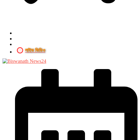
লাইভ ভিডিও