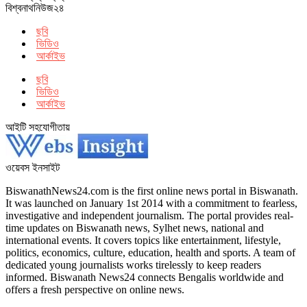
বিশ্বনাথনিউজ২৪
ছবি
ভিডিও
আর্কাইভ
ছবি
ভিডিও
আর্কাইভ
আইটি সহযোগীতায়
ওয়েবস ইনসাইট
BiswanathNews24.com is the first online news portal in Biswanath.
It was launched on January 1st 2014 with a commitment to fearless,
investigative and independent journalism. The portal provides real-
time updates on Biswanath news, Sylhet news, national and
international events. It covers topics like entertainment, lifestyle,
politics, economics, culture, education, health and sports. A team of
dedicated young journalists works tirelessly to keep readers
informed. Biswanath News24 connects Bengalis worldwide and
offers a fresh perspective on online news.