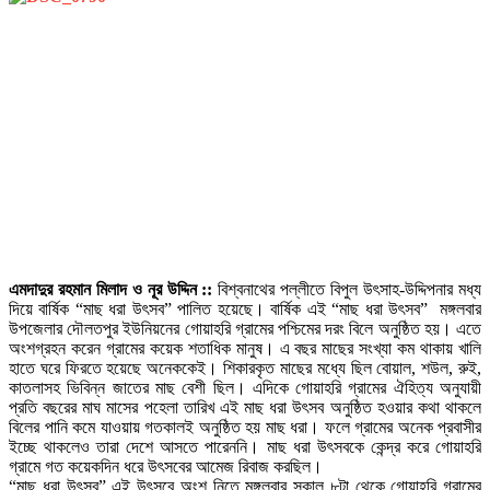
এমদাদুর রহমান মিলাদ ও নূর উদ্দিন ::
বিশ্বনাথের পল্লীতে বিপুল উৎসাহ-উদ্দিপনার মধ্য
দিয়ে বার্ষিক “মাছ ধরা উৎসব” পালিত হয়েছে। বার্ষিক এই “মাছ ধরা উৎসব” মঙ্গলবার
উপজেলার দৌলতপুর ইউনিয়নের গোয়াহরি গ্রামের পশ্চিমের দরং বিলে অনুষ্ঠিত হয়। এতে
অংশগ্রহন করেন গ্রামের কয়েক শতাধিক মানুষ। এ বছর মাছের সংখ্যা কম থাকায় খালি
হাতে ঘরে ফিরতে হয়েছে অনেককেই। শিকারকৃত মাছের মধ্যে ছিল বোয়াল, শউল, রুই,
কাতলাসহ ভিবিন্ন জাতের মাছ বেশী ছিল। এদিকে গোয়াহরি গ্রামের ঐহিত্য অনুযায়ী
প্রতি বছরের মাঘ মাসের পহেলা তারিখ এই মাছ ধরা উৎসব অনুষ্ঠিত হওয়ার কথা থাকলে
বিলের পানি কমে যাওয়ায় গতকালই অনুষ্ঠিত হয় মাছ ধরা। ফলে গ্রামের অনেক প্রবাসীর
ইচ্ছে থাকলেও তারা দেশে আসতে পারেননি। মাছ ধরা উৎসবকে কেন্দ্র করে গোয়াহরি
গ্রামে গত কয়েকদিন ধরে উৎসবের আমেজ রিবাজ করছিল।
“মাছ ধরা উৎসব” এই উৎসবে অংশ নিতে মঙ্গলবার সকাল ৮টা থেকে গোয়াহরি গ্রামের