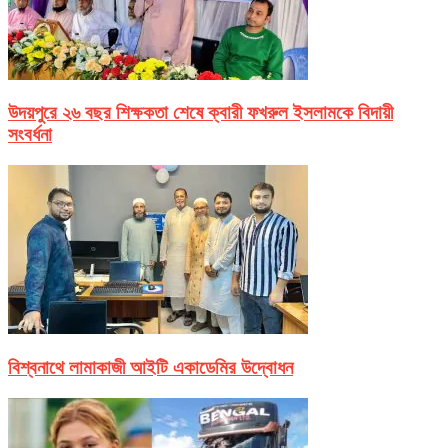
উদয়পুরে ২৬ বছর শিক্ষকতা শেষে ক্বারী ফখরুল ইসলামকে বিদায়ী
সংবর্ধনা
বিশ্বনাথে লামাকাজী আইটি একাডেমির উদ্বোধন