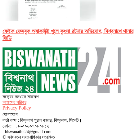
ফেইক ফেসবুক অ্যাকাউন্ট খুলে কুৎসা রটনার অভিযোগ, বিশ্বনাথে থানায়
জিডি
সত‌্যের সন্ধানে সারাক্ষণ
আমাদের পরিবার
Privacy Policy
যোগাযোগ
বার্তা কক্ষ : বিশ্বনাথ পুরান বাজার, বিশ্বনাথ, সিলেট।
ফোন: +৮৮-০৯৬৯৭০৮০৮১২
biswanathn24@gmail.com
© সর্বস্বত্ব স্বত্বাধিকার সংরক্ষিত