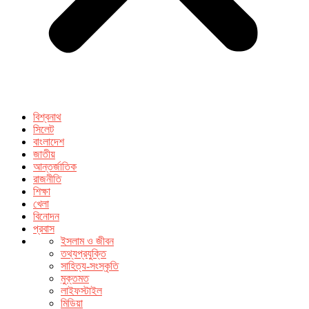
বিশ্বনাথ
সিলেট
বাংলাদেশ
জাতীয়
আন্তর্জাতিক
রাজনীতি
শিক্ষা
খেলা
বিনোদন
প্রবাস
ইসলাম ও জীবন
তথ্যপ্রযুক্তি
সাহিত্য-সংস্কৃতি
মুক্তমত
লাইফস্টাইল
মিডিয়া