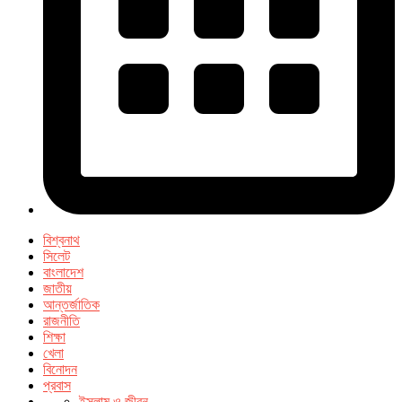
বিশ্বনাথ
সিলেট
বাংলাদেশ
জাতীয়
আন্তর্জাতিক
রাজনীতি
শিক্ষা
খেলা
বিনোদন
প্রবাস
ইসলাম ও জীবন