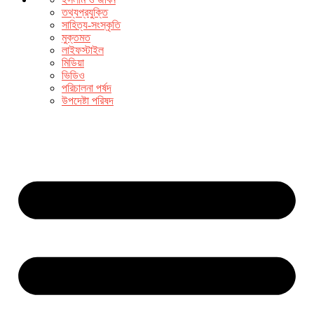
তথ্যপ্রযুক্তি
সাহিত্য-সংস্কৃতি
মুক্তমত
লাইফস্টাইল
মিডিয়া
ভিডিও
পরিচালনা পর্ষদ
উপদেষ্টা পরিষদ