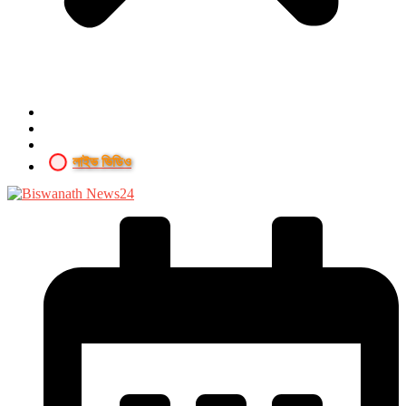
লাইভ ভিডিও