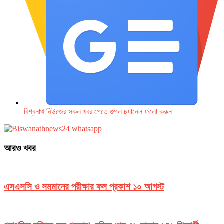
বিশ্বনাথ নিউজের সকল খবর পেতে গুগল চ‌্যানেল ফলো করুন
আরও খবর
এসএসসি ও সমমানের পরীক্ষার ফল প্রকাশ ১০ আগস্ট